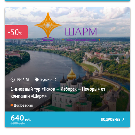
-50
%
19:15:37
Купили:
12
1-дневный тур «Псков — Изборск — Печоры» от
компании «Шарм»
Достоевская
640
ПОДРОБНЕЕ
руб.
5100
руб.