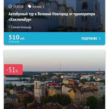
19:15:37
Купили:
2
Автобусный тур в Великий Новгород от туроператора
«ХохломаТур»
Сенная площадь
510
ПОДРОБНЕЕ
руб.
5190
руб.
-51
%