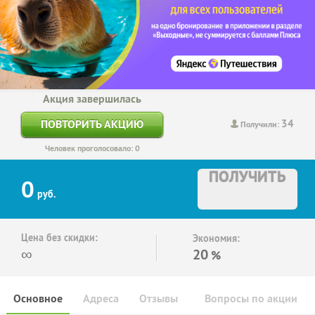
Акция завершилась
34
ПОВТОРИТЬ АКЦИЮ
Получили:
Человек проголосовало: 0
ПОЛУЧИТЬ
0
руб.
Цена без скидки:
Экономия:
∞
20
%
Основное
Адреса
Отзывы
Вопросы по акции