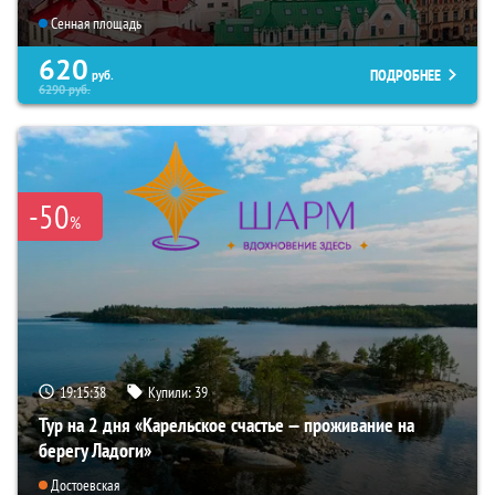
Сенная площадь
620
ПОДРОБНЕЕ
руб.
6290
руб.
-50
%
19:15:37
Купили:
39
Тур на 2 дня «Карельское счастье — проживание на
берегу Ладоги»
Достоевская