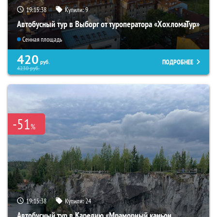
19:15:37
Купили:
9
Автобусный тур в Выборг от туроператора «ХохломаТур»
Сенная площадь
420
ПОДРОБНЕЕ
руб.
4230
руб.
-51
%
19:15:37
Купили:
24
Автобусный тур в Карелию «Мраморный каньон