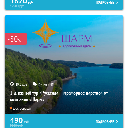
1620
ПОДРОБНЕЕ
руб.
12900
руб.
-50
%
19:15:37
Купили:
48
1-дневный тур «Рускеала — мраморное царство» от
компании «Шарм»
Достоевская
490
ПОДРОБНЕЕ
руб.
3900
руб.