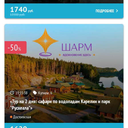
1740
ПОДРОБНЕЕ
руб.
13900
руб.
-50
%
19:15:37
Купили:
6
«Тур на 2 дня: сафари по водопадам Карелии и парк
“Рускеала"»
Достоевская