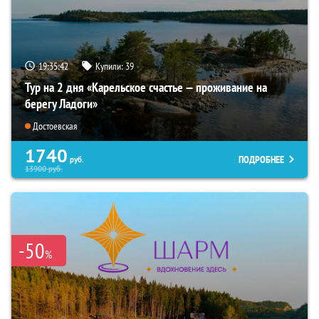
19:35:41
Купили:
39
Тур на 2 дня «Карельское счастье — проживание на
берегу Ладоги»
Достоевская
1740
ПОДРОБНЕЕ
руб.
13900
руб.
-50
%