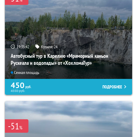
19:35:41
Купили:
24
Автобусный тур в Карелию «Мраморный каньон
Рускеала и водопады» от «ХохломаТур»
Сенная площадь
450
ПОДРОБНЕЕ
руб.
4550
руб.
-51
%