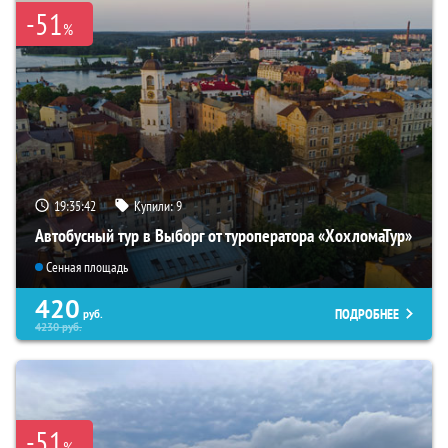
-51
%
19:35:41
Купили:
9
Автобусный тур в Выборг от туроператора «ХохломаТур»
Сенная площадь
420
ПОДРОБНЕЕ
руб.
4230
руб.
-51
%