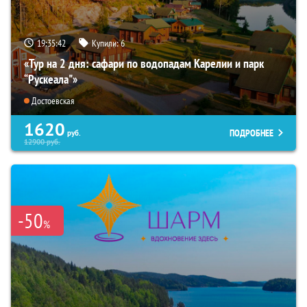
19:35:41
Купили:
6
«Тур на 2 дня: сафари по водопадам Карелии и парк
“Рускеала"»
Достоевская
1620
ПОДРОБНЕЕ
руб.
12900
руб.
-50
%