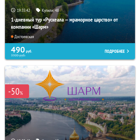
19:35:41
Купили:
48
1-дневный тур «Рускеала — мраморное царство» от
компании «Шарм»
Достоевская
490
ПОДРОБНЕЕ
руб.
3900
руб.
-50
%