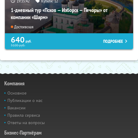
19:35:41
Купили:
12
1-дневный тур «Псков — Изборск — Печоры» от
компании «Шарм»
Достоевская
640
ПОДРОБНЕЕ
руб.
5100
руб.
Компания
Основное
Публикации о нас
Вакансии
Правила сервиса
Ответы на вопросы
Бизнес-Партнёрам