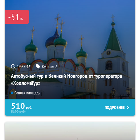
-51
%
19:35:41
Купили:
2
Автобусный тур в Великий Новгород от туроператора
«ХохломаТур»
Сенная площадь
510
ПОДРОБНЕЕ
руб.
5190
руб.