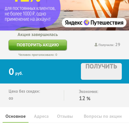
Акция завершилась
29
ПОВТОРИТЬ АКЦИЮ
Получили:
Человек проголосовало: 0
ПОЛУЧИТЬ
0
руб.
Цена без скидки:
Экономия:
∞
12
%
Основное
Адреса
Отзывы
Вопросы по акции