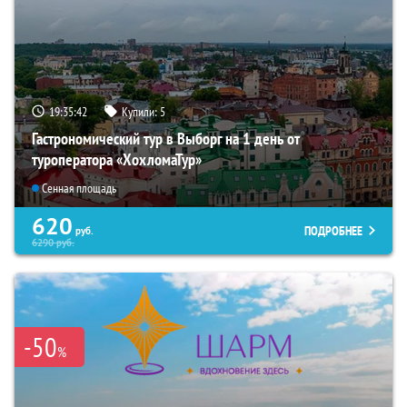
19:35:41
Купили:
5
Гастрономический тур в Выборг на 1 день от
туроператора «ХохломаТур»
Сенная площадь
620
ПОДРОБНЕЕ
руб.
6290
руб.
-50
%