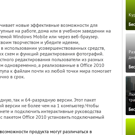
Кур
Бе
спечивает новые эффективные возможности для
упные на работе, дома или в учебном заведении на
темой Windows Mobile или через веб-браузер.
воим творчеством и убедите идеями,
в использовании усовершенствованных средств,
Ра
ых схем и функций редактирования фотографий.
дне
стного редактирования пользователи из разных
ом одновременно, а реализованные в Office 2010
Бе
упа к файлам почти из любой точки мира помогает
чно в срок.
Люб
дную, так и 64-разрядную версии. Этот пакет
тра
ой версии не более чем на 1 компьютер.Чтобы
Бе
рнете и подключить интерактивные руководства
е с пакетом Office 2010 установить подключаемый
озможности продукта могут различаться в