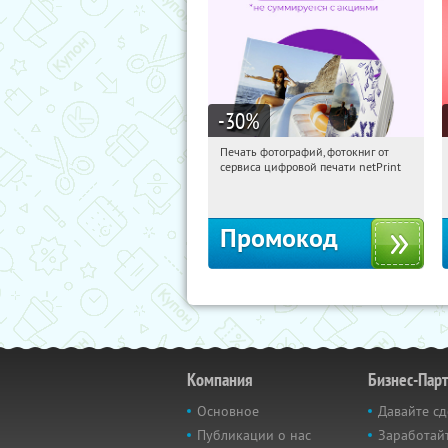
-30
%
Печать фотографий, фотокниг от
00:21:42
Получили:
4
сервиса цифровой печати netPrint
Россия
Промокод
Компания
Бизнес-Пар
Основное
Давайте сд
Публикации о нас
Заработайт