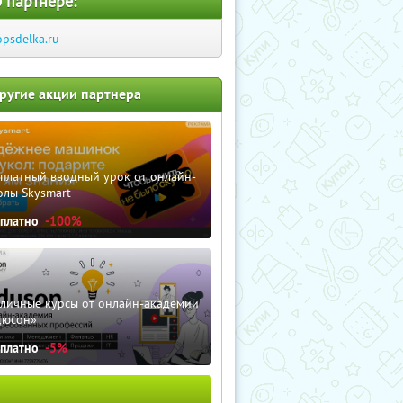
 партнере:
opsdelka.ru
ругие акции партнера
сплатный вводный урок от онлайн-
олы Skysmart
сплатно
-100%
зличные курсы от онлайн-академии
дюсон»
сплатно
-5%