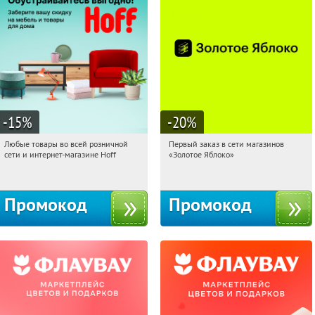
-15
%
-20
%
Любые товары во всей розничной
Первый заказ в сети магазинов
00:21:42
Получили:
83
00:21:42
Получи первым!
сети и интернет-магазине Hoff
«Золотое Яблоко»
Москва, 1-й Волоколамский проезд,
Россия
10с1
Промокод
Промокод