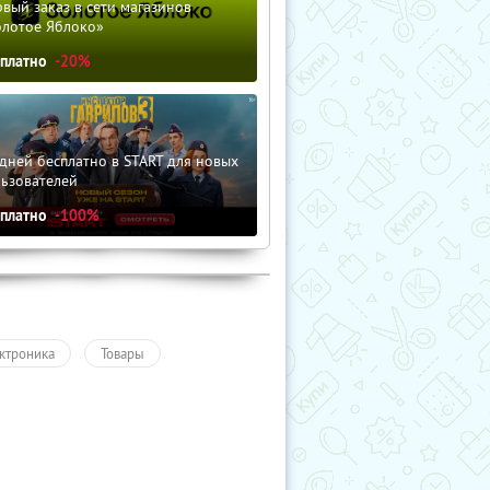
вый заказ в сети магазинов
олотое Яблоко»
сплатно
-20%
дней бесплатно в START для новых
льзователей
сплатно
-100%
ктроника
Товары