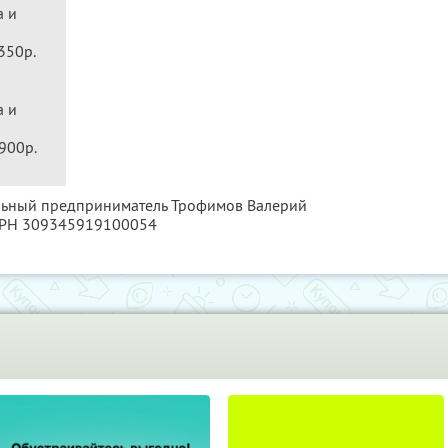
а и
350р.
а и
7900р.
альный предприниматель Трофимов Валерий
ГРН 309345919100054