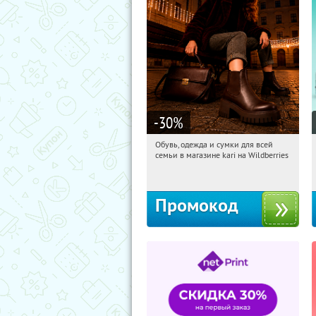
-30
%
Обувь, одежда и сумки для всей
00:21:42
Получили:
30
семьи в магазине kari на Wildberries
Россия
Промокод