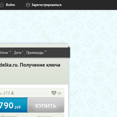
Войти
Зарегистрироваться
16
6
49
Отели
Дети
Промокоды
delka.ru. Получение ключа
273
(0)
и:
790
КУПИТЬ
руб.
 без скидки: