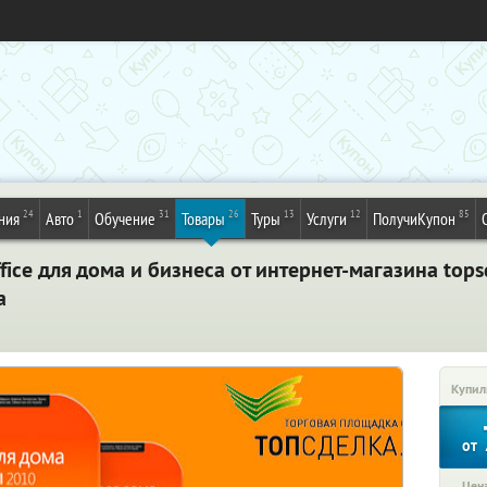
24
1
31
26
13
12
85
ния
Авто
Обучение
Товары
Туры
Услуги
ПолучиКупон
ice для дома и бизнеса от интернет-магазина tops
а
Купил
от
Цена