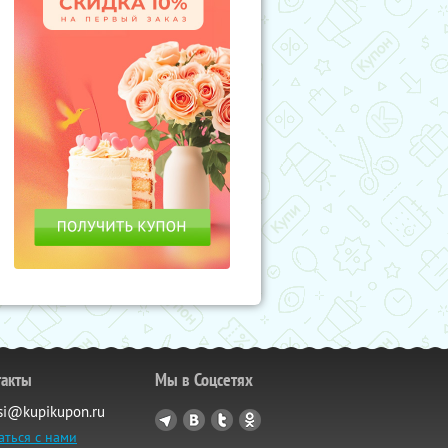
такты
Мы в Соцсетях
si@kupikupon.ru
аться с нами