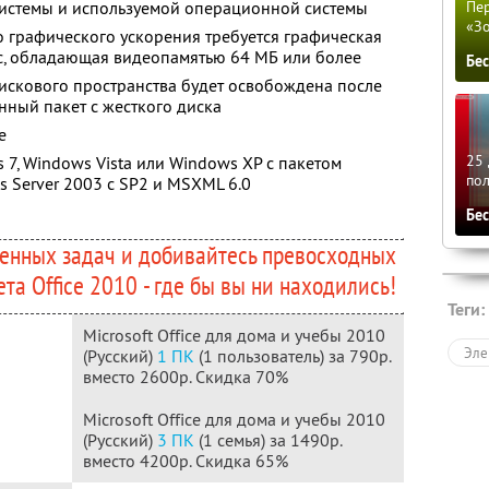
системы и используемой операционной системы
Пер
«З
 графического ускорения требуется графическая
.0c, обладающая видеопамятью 64 МБ или более
Бе
 дискового пространства будет освобождена после
енный пакет с жесткого диска
е
25 
7, Windows Vista или Windows XP с пакетом
по
s Server 2003 с SP2 и MSXML 6.0
Бе
енных задач и добивайтесь превосходных
та Office 2010 - где бы вы ни находились!
Теги:
Microsoft Office для дома и учебы 2010
Эле
(Русский)
1 ПК
(1 пользователь) за 790р.
вместо 2600р. Скидка 70%
Microsoft Office для дома и учебы 2010
(Русский)
3 ПК
(1 семья) за 1490р.
вместо 4200р. Скидка 65%