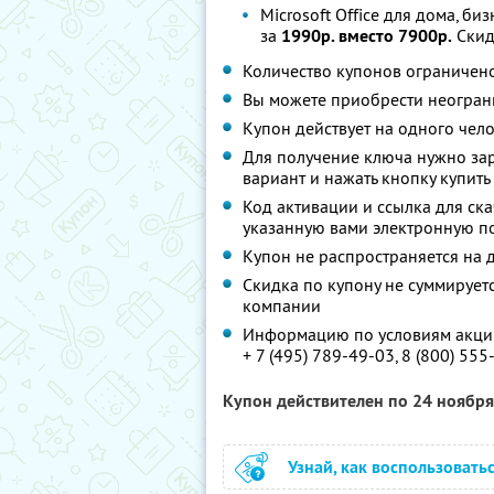
Microsoft Office для дома, би
за
1990р. вместо 7900р.
Скид
Количество купонов ограничен
Вы можете приобрести неограни
Купон действует на одного чел
Для получение ключа нужно за
вариант и нажать кнопку купить
Код активации и ссылка для ск
указанную вами электронную поч
Купон не распространяется на 
Скидка по купону не суммируе
компании
Информацию по условиям акции
+ 7 (495) 789-49-03
,
8 (800) 555
Купон действителен по 24 ноябр
Узнай, как воспользовать