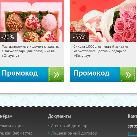
-20
%
-33
%
Торты, пирожные и другие сладости,
Скидка 1000р. на первый заказ на
00:21:42
Получили:
6
00:21:42
Получили:
18
а также товары для праздника на
маркетплейсе цветов и подарков
Россия
Россия
«Флаувау»
«Флаувау»
Промокод
Промокод
тнёрам
Документы
Кон
елаем акцию!
Агентский договор
spro
е, как Вебмастер
Лицензионный договор
Связ