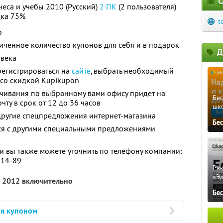
О
знеса и учебы 2010 (Русский)
2 ПК
(2 пользователя)
ка 75%
t
о
ченное количество купонов для себя и в подарок
Д
овека
регистрироваться на
сайте
, выбрать необходимый
 со скидкой Kupikupon
ачивания по выбранному вами офису придет на
Бе
ту в срок от 12 до 36 часов
шк
другие спецпредложения интернет-магазина
Бе
тся с другими специальными предложениями
 вы также можете уточнить по телефону компании:
-14-89
Ра
«Э
я 2012 включительно
Бе
ся купоном