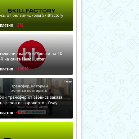
сы от онлайн-школы Skillfactory
сплатно
-5%
змещение вашей вакансии на 30
й на сайте HeadHunter
сплатно
-100%
ой трансфер от сервиса заказа
нсферов из аэропортов i'way
сплатно
-10%