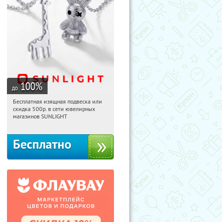
100
%
до
Бесплатная изящная подвеска или
00:21:42
Получили:
73
скидка 500р. в сети ювелирных
Россия
магазинов SUNLIGHT
Бесплатно