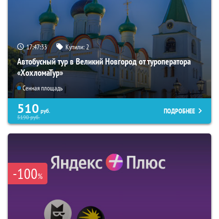
17:47:32
Купили:
2
Автобусный тур в Великий Новгород от туроператора
«ХохломаТур»
Сенная площадь
510
ПОДРОБНЕЕ
руб.
5190
руб.
-100
%