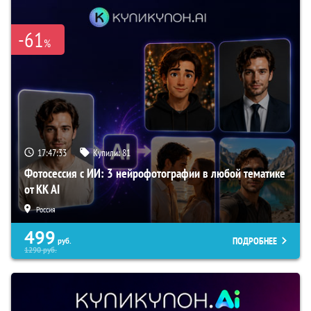
-61
%
17:47:32
Купили:
81
Фотосессия с ИИ: 3 нейрофотографии в любой тематике
от KK AI
Россия
499
ПОДРОБНЕЕ
руб.
1290
руб.