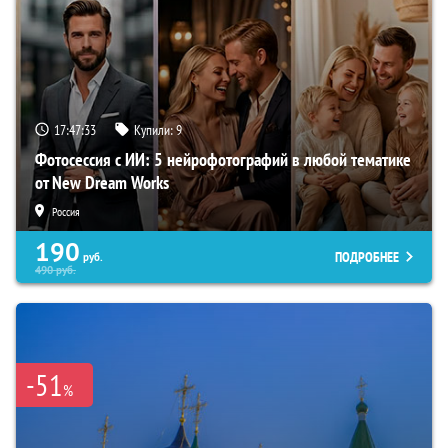
17:47:32
Купили:
9
Фотосессия с ИИ: 5 нейрофотографий в любой тематике
от New Dream Works
Россия
190
ПОДРОБНЕЕ
руб.
490
руб.
-51
%