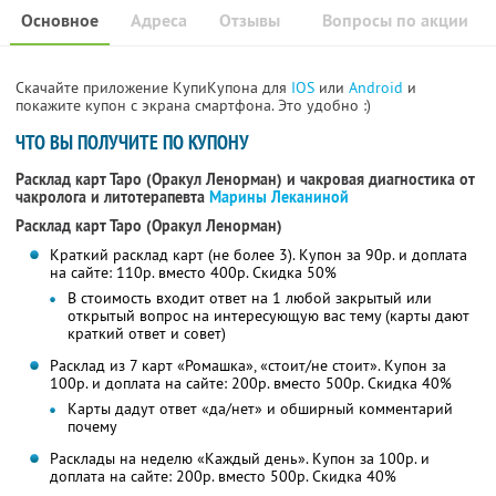
Основное
Адреса
Отзывы
Вопросы по акции
Скачайте приложение КупиКупона для
IOS
или
Android
и
покажите купон с экрана смартфона. Это удобно :)
ЧТО ВЫ ПОЛУЧИТЕ ПО КУПОНУ
Расклад карт Таро (Оракул Ленорман) и чакровая диагностика от
чакролога и литотерапевта
Марины Леканиной
Расклад карт Таро (Оракул Ленорман)
Краткий расклад карт (не более 3). Купон за 90р. и доплата
на сайте: 110р. вместо 400р.
Скидка 50%
В стоимость входит ответ на 1 любой закрытый или
открытый вопрос на интересующую вас тему (карты дают
краткий ответ и совет)
Расклад из 7 карт «Ромашка», «стоит/не стоит». Купон за
100р. и доплата на сайте: 200р. вместо 500р.
Скидка 40%
Карты дадут ответ «да/нет» и обширный комментарий
почему
Расклады на неделю «Каждый день». Купон за 100р. и
доплата на сайте: 200р. вместо 500р.
Скидка 40%