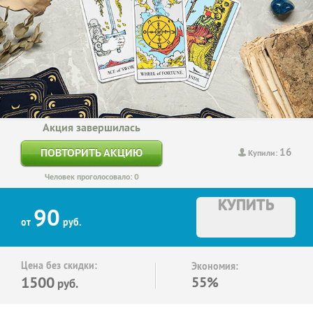
Акция завершилась
16
ПОВТОРИТЬ АКЦИЮ
Купили:
Человек проголосовало: 0
КУПИТЬ
90
от
руб.
Цена без скидки:
Экономия:
1500
55%
руб.