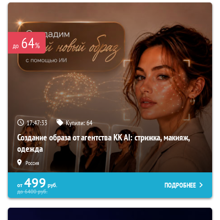
64
%
до
17:47:32
Купили:
64
Создание образа от агентства KK AI: стрижка, макияж,
одежда
Россия
499
ПОДРОБНЕЕ
от
руб.
до
6400
руб.