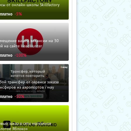
сы от онлайн-школы Skillfactory
сплатно
-5%
змещение вашей вакансии на 30
й на сайте HeadHunter
сплатно
-100%
ой трансфер от сервиса заказа
нсферов из аэропортов i'way
сплатно
-10%
вый заказ в сети магазинов
олотое Яблоко»