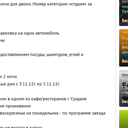
Бро
ночи для двоих. Номер категории «студия» за
ино
Пу
Бе
парковка на один автомобиль
оны
Бе
шк
едоставлением посуды, шампуров, углей и
Бе
и 2 ночи
е дни с 3.11.12г. по 5.11.12г.
Ра
«Э
жин в одном из кафе/ресторанов г. Суздаля
Бе
ния проживания
воскресенья на понедельник - по программе заезда
и не входит в купон: