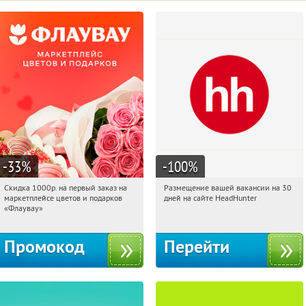
-33
%
-100
%
Скидка 1000р. на первый заказ на
Размещение вашей вакансии на 30
10:45:15
Получили:
18
10:45:15
Получили:
3
маркетплейсе цветов и подарков
дней на сайте HeadHunter
Россия
Россия
«Флаувау»
Промокод
Перейти