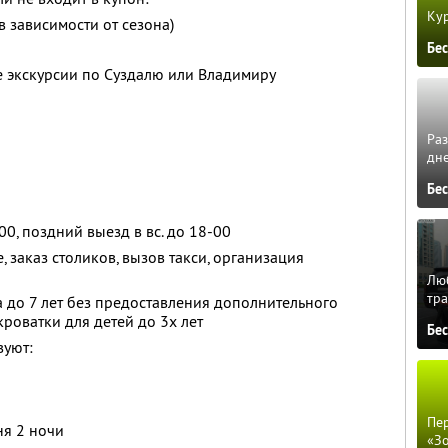
Кур
в зависимости от сезона)
Бе
 экскурсии по Суздалю или Владимиру
Ра
дне
Бе
-00, поздний выезд в вс. до 18-00
 заказ столиков, вызов такси, организация
Люб
тра
 до 7 лет без предоставления дополнительного
кроватки для детей до 3х лет
Бе
вуют:
Пер
ня 2 ночи
«З