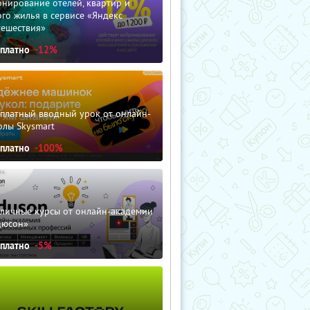
нирование отелей, квартир и
го жилья в сервисе «Яндекс
тешествия»
сплатно
-12%
сплатный вводный урок от онлайн-
олы Skysmart
сплатно
-100%
зличные курсы от онлайн-академии
дюсон»
сплатно
-5%