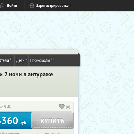
Войти
Зарегистрироваться
17
6
54
Отели
Дети
Промокоды
и 2 ночи в антураже
3
(0)
и:
6360
КУПИТЬ
руб.
 без скидки: