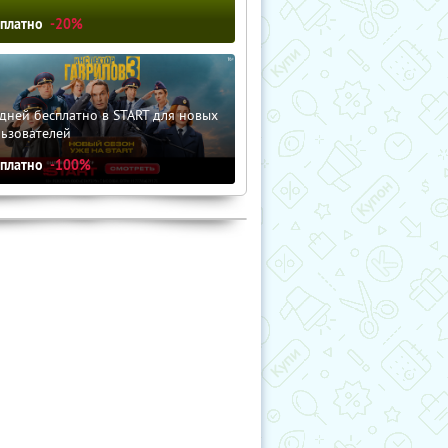
сплатно
-20%
дней бесплатно в START для новых
льзователей
сплатно
-100%