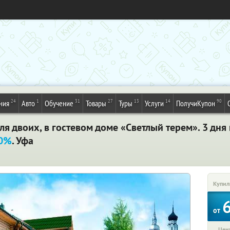
24
1
31
27
13
14
90
ния
Авто
Обучение
Товары
Туры
Услуги
ПолучиКупон
ля двоих, в гостевом доме «Светлый терем». 3 дня 
40%
. Уфа
Купил
от
Цена