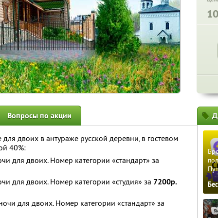
1
Вопросы по акции
Д
е для двоих в антураже русской деревни, в гостевом
ой 40%:
Бро
очи для двоих. Номер категории «стандарт» за
пол
Пу
очи для двоих. Номер категории «студия» за
7200р.
Бе
ночи для двоих. Номер категории «стандарт» за