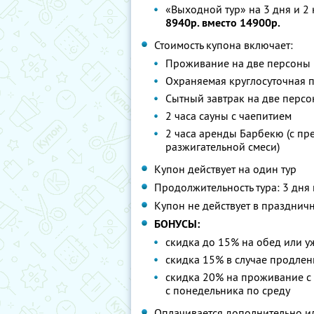
«Выходной тур» на 3 дня и 2 
8940р. вместо 14900р.
Стоимость купона включает:
Проживание на две персоны
Охраняемая круглосуточная 
Сытный завтрак на две перс
2 часа сауны с чаепитием
2 часа аренды Барбекю (с пр
разжигательной смеси)
Купон действует на один тур
Продолжительность тура: 3 дня 
Купон не действует в праздничны
БОНУСЫ:
скидка до 15% на обед или у
скидка 15% в случае продле
скидка 20% на проживание с 
с понедельника по среду
Оплачивается дополнительно ил