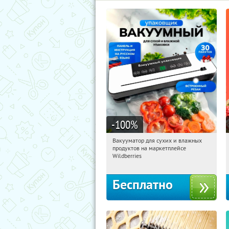
-100
%
Вакууматор для сухих и влажных
10:45:15
Получили:
197
продуктов на маркетплейсе
Россия
Wildberries
Бесплатно