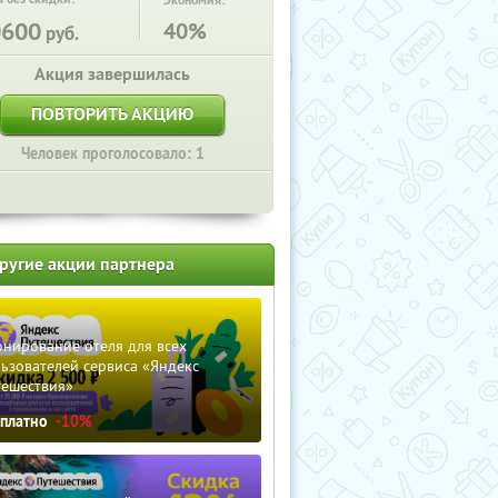
Экономия:
0600
40%
руб.
Акция завершилась
ПОВТОРИТЬ АКЦИЮ
Человек проголосовало: 1
ругие акции партнера
нирование отеля для всех
ьзователей сервиса «Яндекс
тешествия»
сплатно
-10%