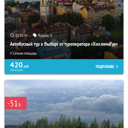
02:55:53
Купили:
9
Автобусный тур в Выборг от туроператора «ХохломаТур»
Сенная площадь
420
ПОДРОБНЕЕ
руб.
4230
руб.
-51
%