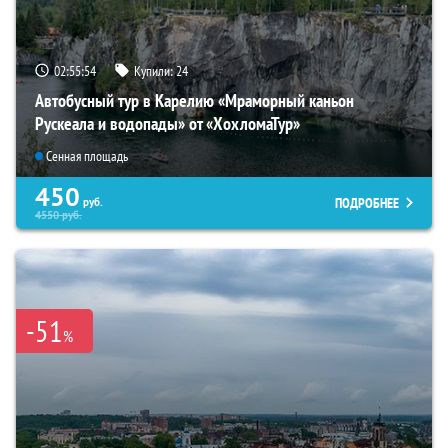
02:55:53
Купили:
24
Автобусный тур в Карелию «Мраморный каньон
Рускеала и водопады» от «ХохломаТур»
Сенная площадь
450
ПОДРОБНЕЕ
руб.
4550
руб.
-51
%