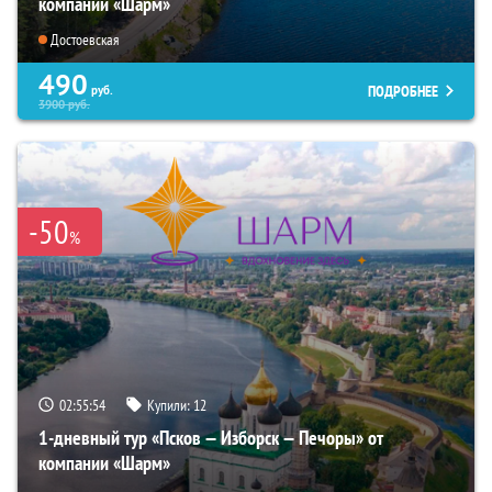
компании «Шарм»
Достоевская
490
ПОДРОБНЕЕ
руб.
3900
руб.
-50
%
02:55:53
Купили:
12
1-дневный тур «Псков — Изборск — Печоры» от
компании «Шарм»