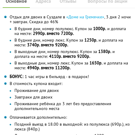
Основное
Адреса
Отзывы
Вопросы по акции
Отдых для двоих в Суздале в
«Доме на Гремячке»
, 3 дня 2 ночи
+ завтрак. Скидка до 46%
В будние дни, номер полулюкс. Купон за
1000р.
и доплата
на месте:
2990р. вместо 7200р.
В будние дни, номер люкс. Купон за
1250р.
и доплата на
месте:
3740р. вместо 9200р.
В выходные дни, номер полулюкс. Купон за
1380р.
и
доплата на месте:
4110р. вместо 9200р.
В выходные дни, номер люкс. Купон за
1650р.
и доплата на
месте:
4940р. вместо 11200р.
БОНУС:
1 час игры в бильярд - в подарок!
В стоимость купона входит:
Проживание для двоих
Завтраки для двоих
Проживание ребёнка до 3 лет без предоставления
дополнительного места
Оплачивается дополнительно:
Поздний выезд в 18.00 в выходной: из полулюкса (690р.), из
люкса (840р.)