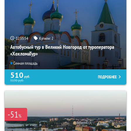
02:55:53
Купили:
2
Автобусный тур в Великий Новгород от туроператора
«ХохломаТур»
Сенная площадь
510
ПОДРОБНЕЕ
руб.
5190
руб.
-51
%