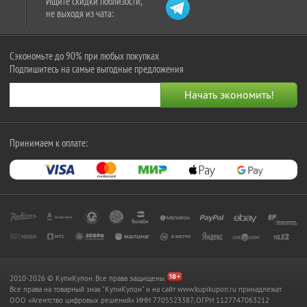
Ищите скидки поблизости,
не выходя из чата:
Сэкономьте до 90% при любых покупках
Подпишитесь на самые выгодные предложения
Принимаем к оплате:
2010-2026 © КупиКупон. Все права защищены.
Все права на товарный знак "КупиКупон" и на сайт www.kupikupon.ru принадлежат
OOO «Агентство цифровых решений» ИНН 7705523387, ОГРН 1127747063212