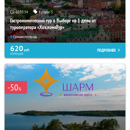
02:55:53
Купили:
5
Гастрономический тур в Выборг на 1 день от
туроператора «ХохломаТур»
Сенная площадь
620
ПОДРОБНЕЕ
руб.
6290
руб.
-50
%