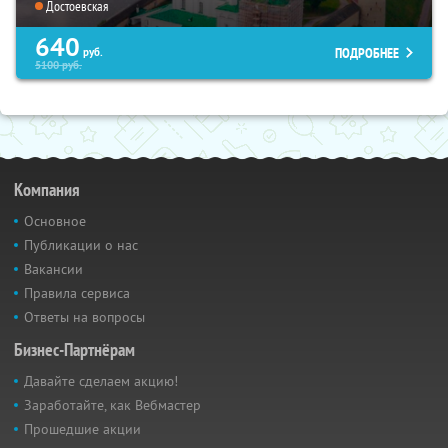
Достоевская
640
ПОДРОБНЕЕ
руб.
5100
руб.
Компания
Основное
Публикации о нас
Вакансии
Правила сервиса
Ответы на вопросы
Бизнес-Партнёрам
Давайте сделаем акцию!
Заработайте, как Вебмастер
Прошедшие акции