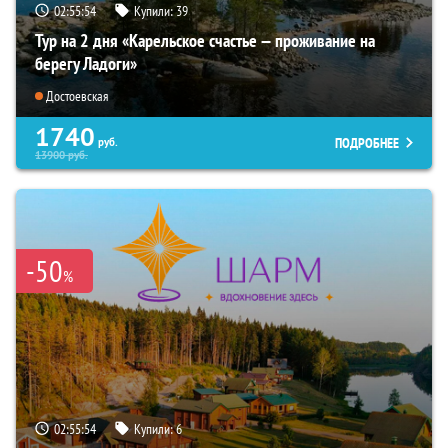
02:55:53
Купили:
39
Тур на 2 дня «Карельское счастье — проживание на
берегу Ладоги»
Достоевская
1740
ПОДРОБНЕЕ
руб.
13900
руб.
-50
%
02:55:53
Купили:
6