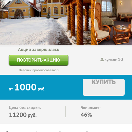
Акция завершилась
10
ПОВТОРИТЬ АКЦИЮ
Купили:
Человек проголосовало: 0
КУПИТЬ
1000
от
руб.
Цена без скидки:
Экономия:
11200
46%
руб.