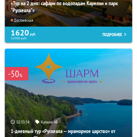
«Тур на 2 дня: сафари по водопадам Карелии и парк
“Рускеала"»
Достоевская
1620
ПОДРОБНЕЕ
руб.
12900
руб.
-50
%
02:55:53
Купили:
48
1-дневный тур «Рускеала — мраморное царство» от