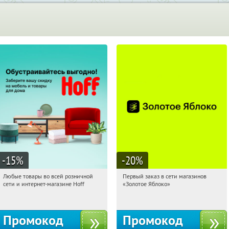
-15
%
-20
%
Любые товары во всей розничной
Первый заказ в сети магазинов
12:40:11
Получили:
83
12:40:11
Получи первым!
сети и интернет-магазине Hoff
«Золотое Яблоко»
Москва, 1-й Волоколамский проезд,
Россия
10с1
Промокод
Промокод