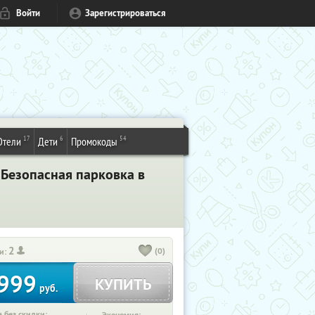
Войти
Зарегистрироваться
17
6
54
Отели
Дети
Промокоды
 Безопасная парковка в
2
(0)
и:
999
КУПИТЬ
руб.
 без скидки: