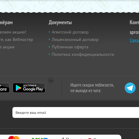
тнёрам
Документы
Кон
елаем акцию!
Агентский договор
spro
е, как Вебмастер
Лицензионный договор
Связ
е акции
Публичная оферта
Политика конфиденциальности
Ищите скидки поблизости,
не выходя из чата: