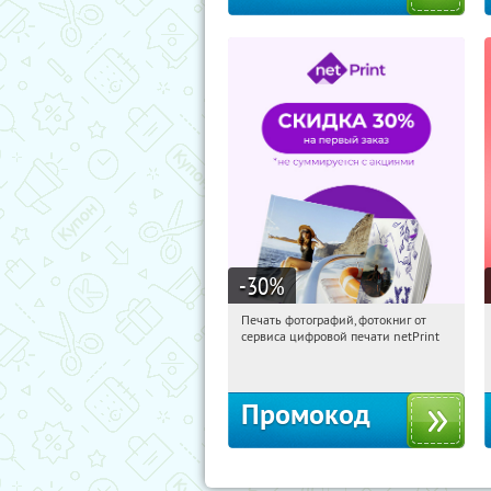
-30
%
Печать фотографий, фотокниг от
12:40:11
Получили:
4
сервиса цифровой печати netPrint
Россия
Промокод