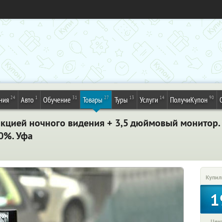
24
1
31
27
13
14
90
ния
Авто
Обучение
Товары
Туры
Услуги
ПолучиКупон
нкцией ночного видения + 3,5 дюймовый монитор.
0%. Уфа
Купил
1
Цена