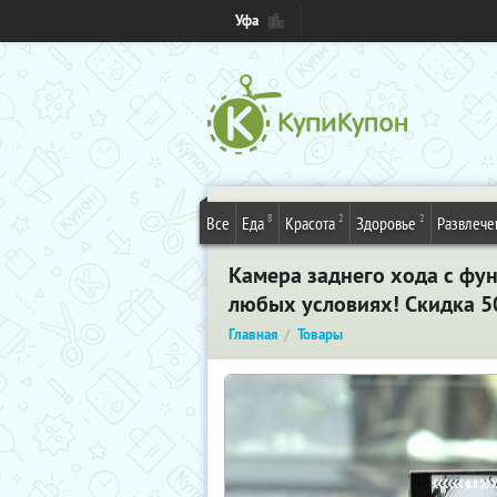
Уфа
8
2
2
Все
Еда
Красота
Здоровье
Развлече
Камера заднего хода с фу
любых условиях! Скидка 5
Главная
Товары