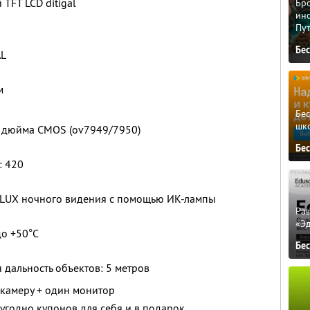
TFT LCD ditigal
Бро
ино
Пу
Бе
AL
м
Бе
шк
3 дюйма CMOS (ov7949/7950)
Бе
: 420
 LUX ночного видения с помощью ИК-лампы
Ра
«Э
до +50°С
Бе
дальность объектов: 5 метров
 камеру + один монитор
угодно купонов для себя и в подарок