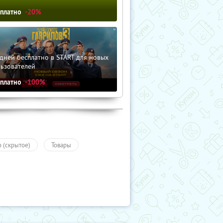
сплатно
-20%
дней бесплатно в START для новых
льзователей
сплатно
-100%
о (скрытое)
Товары