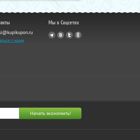
такты
Мы в Соцсетях
si@kupikupon.ru
аться с нами