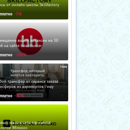
сы от онлайн-школы Skillfactory
сплатно
-5%
змещение вашей вакансии на 30
й на сайте HeadHunter
сплатно
-100%
ой трансфер от сервиса заказа
нсферов из аэропортов i'way
сплатно
-10%
вый заказ в сети магазинов
олотое Яблоко»