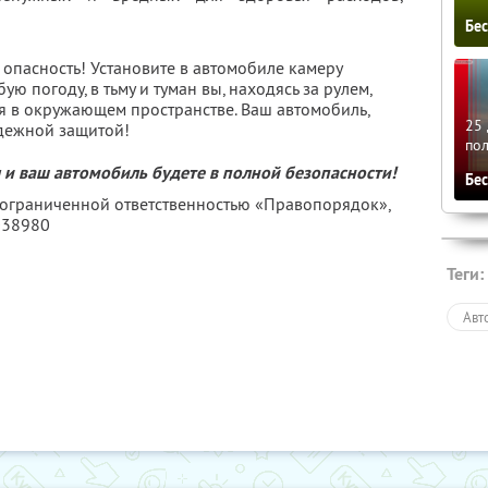
Бе
 опасность! Установите в автомобиле камеру
ю погоду, в тьму и туман вы, находясь за рулем,
я в окружающем пространстве. Ваш автомобиль,
25 
дежной защитой!
по
 и ваш автомобиль будете в полной безопасности!
Бе
с ограниченной ответственностью «Правопорядок»,
038980
Теги:
Авт