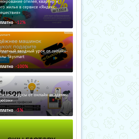
нирование отелей, квартир и
го жилья в сервисе «Яндекс
тешествия»
сплатно
-12%
сплатный вводный урок от онлайн-
олы Skysmart
сплатно
-100%
зличные курсы от онлайн-академии
дюсон»
сплатно
-5%