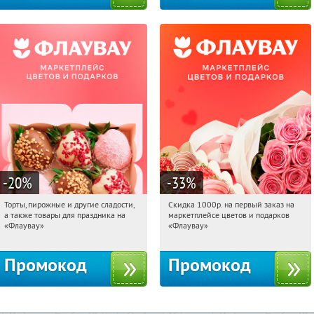
-20
%
-33
%
Торты, пирожные и другие сладости,
Скидка 1000р. на первый заказ на
12:40:11
Получили:
6
12:40:11
Получили:
18
а также товары для праздника на
маркетплейсе цветов и подарков
Россия
Россия
«Флаувау»
«Флаувау»
Промокод
Промокод