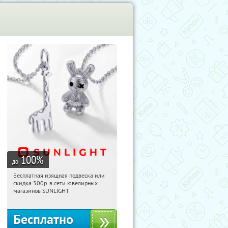
100
%
до
Бесплатная изящная подвеска или
12:40:11
Получили:
74
скидка 500р. в сети ювелирных
Россия
магазинов SUNLIGHT
Бесплатно