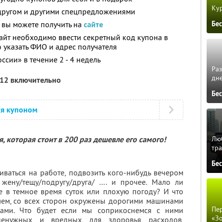
Кур
 другом и другими спецпредложениями
Бе
вы можете получить на
сайте
айт необходимо ввести секретный код купона в
 указать ФИО и адрес получателя
ссии» в течение 2 - 4 недель
Ра
дне
012 включительно
Бе
ся купоном
 которая стоит в 200 раз дешевле его самого!
Люб
тра
Бе
ваться на работе, подвозить кого-нибудь вечером
 жену/тещу/подругу/друга/ …. и прочее. Мало ли
е в темное время суток или плохую погоду? И что
улем, со всех сторон окружены дорогими машинами
Пер
ами. Что будет если мы соприкоснемся с ними
«З
ненужных и вредных для здоровья расходов,