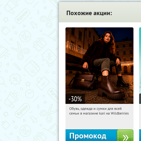
Похожие акции:
-30
%
Обувь, одежда и сумки для всей
12:40:11
Получили:
32
семьи в магазине kari на Wildberries
Россия
Промокод