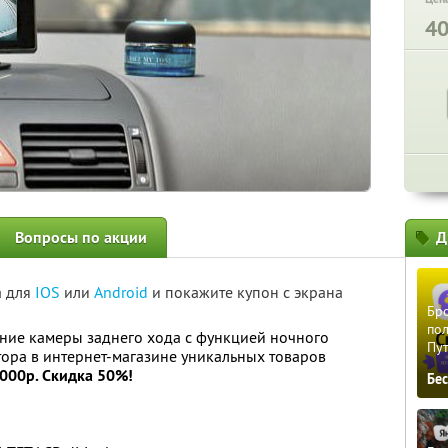
4
Вопросы по акции
Д
а для
IOS
или
Android
и покажите купон с экрана
Бро
пол
ние камеры заднего хода с функцией ночного
Пу
ора в интернет-магазине уникальных товаров
4000р. Скидка 50%!
Бе