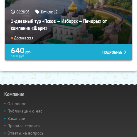
06:28:02
Купили:
12
1-дневный тур «Псков — Изборск — Печоры» от
компании «Шарм»
Достоевская
640
ПОДРОБНЕЕ
руб.
5100
руб.
Компания
Основное
Публикации о нас
Вакансии
Правила сервиса
Ответы на вопросы