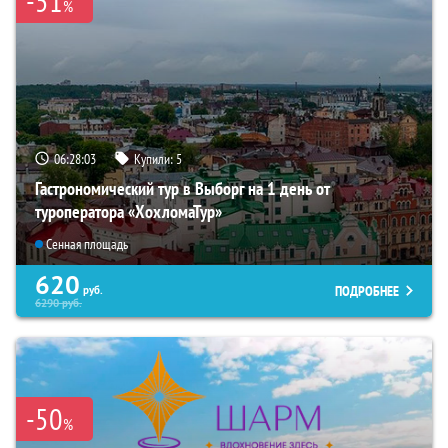
-51
%
06:28:02
Купили:
5
Гастрономический тур в Выборг на 1 день от
туроператора «ХохломаТур»
Сенная площадь
620
ПОДРОБНЕЕ
руб.
6290
руб.
-50
%