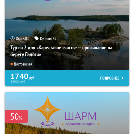
06:28:02
Купили:
39
Тур на 2 дня «Карельское счастье — проживание на
берегу Ладоги»
Достоевская
1740
ПОДРОБНЕЕ
руб.
13900
руб.
-50
%