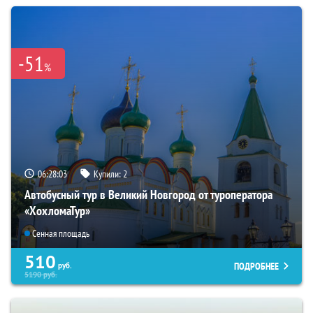
-51
%
06:28:02
Купили:
2
Автобусный тур в Великий Новгород от туроператора
«ХохломаТур»
Сенная площадь
510
ПОДРОБНЕЕ
руб.
5190
руб.