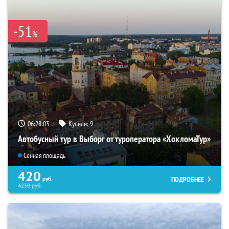
-51
%
06:28:02
Купили:
9
Автобусный тур в Выборг от туроператора «ХохломаТур»
Сенная площадь
420
ПОДРОБНЕЕ
руб.
4230
руб.