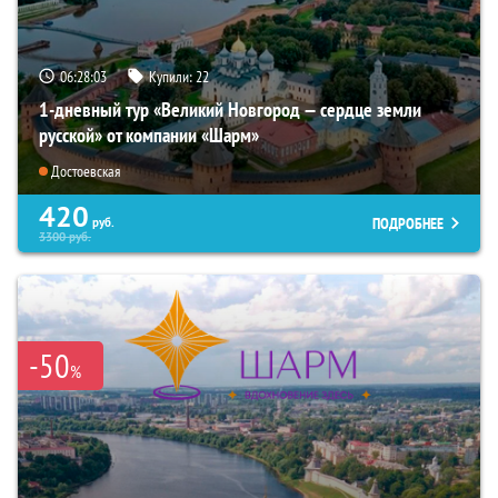
06:28:02
Купили:
22
1-дневный тур «Великий Новгород — сердце земли
русской» от компании «Шарм»
Достоевская
420
ПОДРОБНЕЕ
руб.
3300
руб.
-50
%