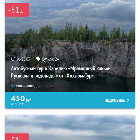
-51
%
06:28:02
Купили:
24
Автобусный тур в Карелию «Мраморный каньон
Рускеала и водопады» от «ХохломаТур»
Сенная площадь
450
ПОДРОБНЕЕ
руб.
4550
руб.