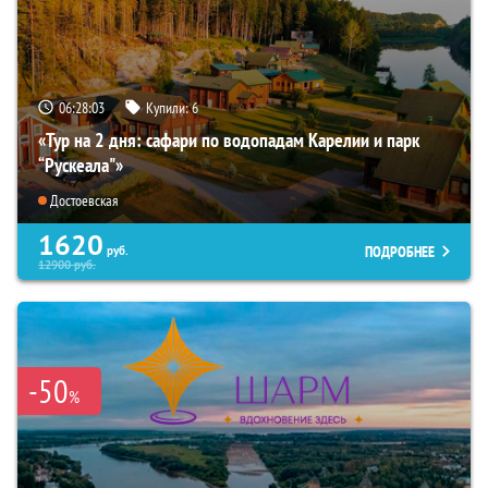
06:28:02
Купили:
6
«Тур на 2 дня: сафари по водопадам Карелии и парк
“Рускеала"»
Достоевская
1620
ПОДРОБНЕЕ
руб.
12900
руб.
-50
%