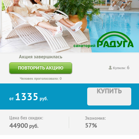
Акция завершилась
6
ПОВТОРИТЬ АКЦИЮ
Купили:
Человек проголосовало: 0
КУПИТЬ
1335
от
руб.
Цена без скидки:
Экономия:
44900
57%
руб.