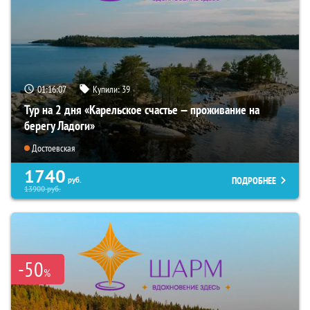
01:16:06
Купили:
39
Тур на 2 дня «Карельское счастье — проживание на
берегу Ладоги»
Достоевская
1740
ПОДРОБНЕЕ
руб.
13900
руб.
-50
%