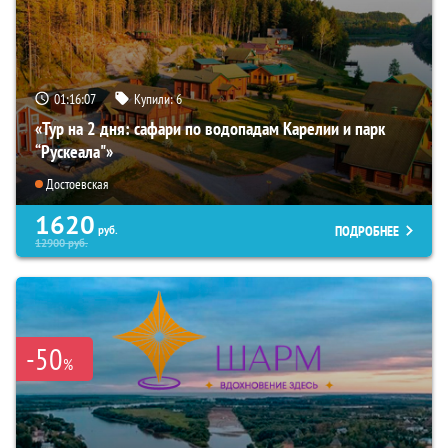
01:16:06
Купили:
6
«Тур на 2 дня: сафари по водопадам Карелии и парк
“Рускеала"»
Достоевская
1620
ПОДРОБНЕЕ
руб.
12900
руб.
-50
%