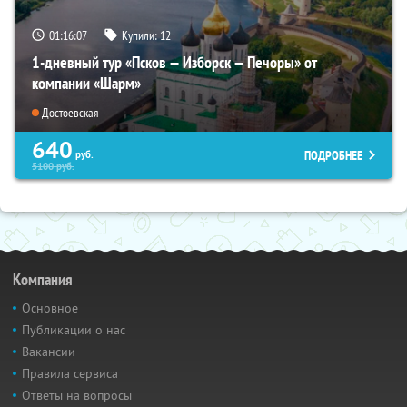
01:16:06
Купили:
12
1-дневный тур «Псков — Изборск — Печоры» от
компании «Шарм»
Достоевская
640
ПОДРОБНЕЕ
руб.
5100
руб.
Компания
Основное
Публикации о нас
Вакансии
Правила сервиса
Ответы на вопросы