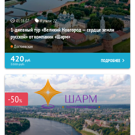
01:16:06
Купили:
22
1-дневный тур «Великий Новгород — сердце земли
русской» от компании «Шарм»
Достоевская
420
ПОДРОБНЕЕ
руб.
3300
руб.
-50
%