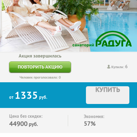
Акция завершилась
6
ПОВТОРИТЬ АКЦИЮ
Купили:
Человек проголосовало: 0
КУПИТЬ
1335
от
руб.
Цена без скидки:
Экономия:
44900
57%
руб.