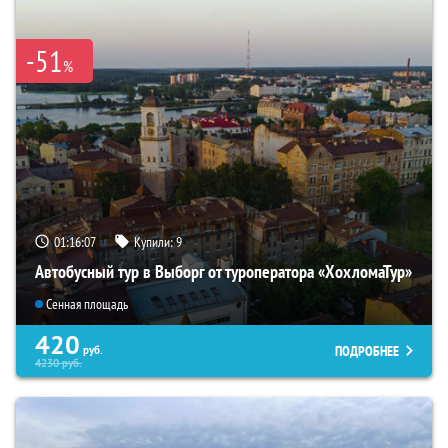
-51
%
01:16:06
Купили:
9
Автобусный тур в Выборг от туроператора «ХохломаТур»
Сенная площадь
420
ПОДРОБНЕЕ
руб.
4230
руб.