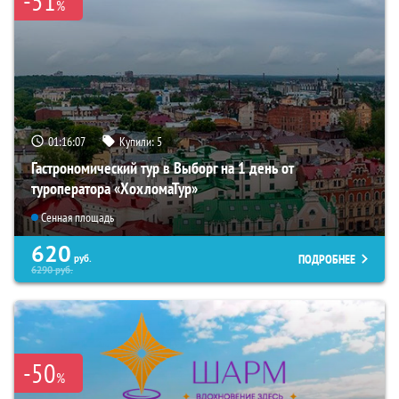
-51
%
01:16:06
Купили:
5
Гастрономический тур в Выборг на 1 день от
туроператора «ХохломаТур»
Сенная площадь
620
ПОДРОБНЕЕ
руб.
6290
руб.
-50
%