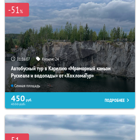
-51
%
01:16:06
Купили:
24
Автобусный тур в Карелию «Мраморный каньон
Рускеала и водопады» от «ХохломаТур»
Сенная площадь
450
ПОДРОБНЕЕ
руб.
4550
руб.