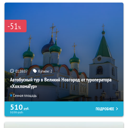
-51
%
01:16:06
Купили:
2
Автобусный тур в Великий Новгород от туроператора
«ХохломаТур»
Сенная площадь
510
ПОДРОБНЕЕ
руб.
5190
руб.