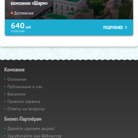
компании «Шарм»
Достоевская
640
ПОДРОБНЕЕ
руб.
5100
руб.
Компания
Основное
Публикации о нас
Вакансии
Правила сервиса
Ответы на вопросы
Бизнес-Партнёрам
Давайте сделаем акцию!
Заработайте, как Вебмастер