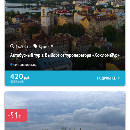
15:28:02
Купили:
9
Автобусный тур в Выборг от туроператора «ХохломаТур»
Сенная площадь
420
ПОДРОБНЕЕ
руб.
4230
руб.
-51
%