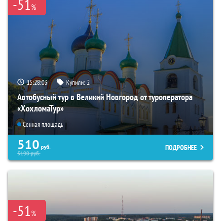
-51
%
15:28:02
Купили:
2
Автобусный тур в Великий Новгород от туроператора
«ХохломаТур»
Сенная площадь
510
ПОДРОБНЕЕ
руб.
5190
руб.
-51
%