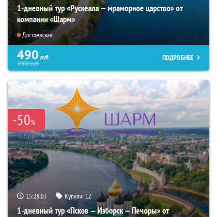
1-дневный тур «Рускеала — мраморное царство» от
компании «Шарм»
Достоевская
490
ПОДРОБНЕЕ
руб.
3900
руб.
-50
%
15:28:02
Купили:
12
1-дневный тур «Псков — Изборск — Печоры» от