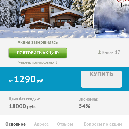
Акция завершилась
17
ПОВТОРИТЬ АКЦИЮ
Купили:
Человек проголосовало: 1
КУПИТЬ
1290
от
руб.
Цена без скидки:
Экономия:
18000
54%
руб.
Основное
Адреса
Отзывы
Вопросы по акции