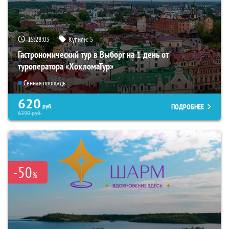
15:28:02
Купили:
5
Гастрономический тур в Выборг на 1 день от
туроператора «ХохломаТур»
Сенная площадь
620
ПОДРОБНЕЕ
руб.
6290
руб.
-50
%