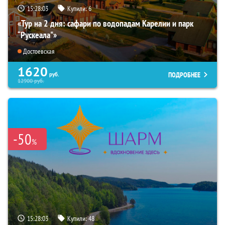
15:28:02
Купили:
6
«Тур на 2 дня: сафари по водопадам Карелии и парк
“Рускеала"»
Достоевская
1620
ПОДРОБНЕЕ
руб.
12900
руб.
-50
%
15:28:02
Купили:
48