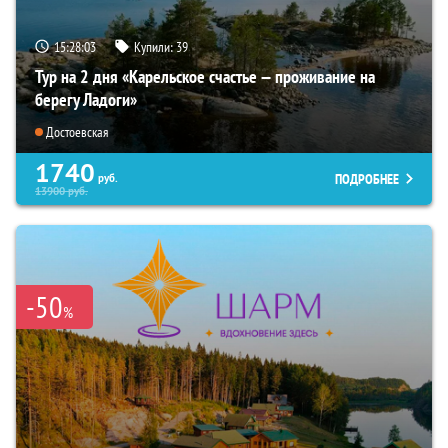
15:28:02
Купили:
39
Тур на 2 дня «Карельское счастье — проживание на
берегу Ладоги»
Достоевская
1740
ПОДРОБНЕЕ
руб.
13900
руб.
-50
%