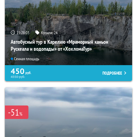
15:28:02
Купили:
24
Автобусный тур в Карелию «Мраморный каньон
Рускеала и водопады» от «ХохломаТур»
Сенная площадь
450
ПОДРОБНЕЕ
руб.
4550
руб.
-51
%