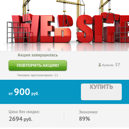
Акция завершилась
57
ПОВТОРИТЬ АКЦИЮ
Купили:
Человек проголосовало: 11
КУПИТЬ
900
от
руб.
Цена без скидки:
Экономия:
2694
89%
руб.