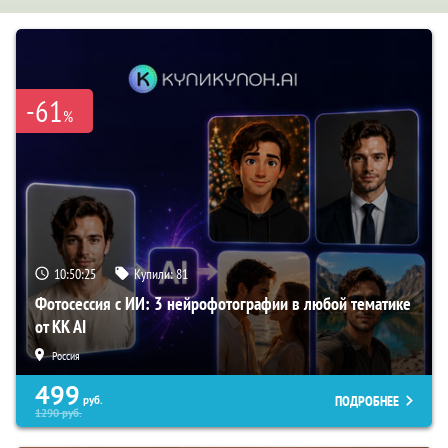
-61
%
10:50:24
Купили:
81
Фотосессия с ИИ: 3 нейрофотографии в любой тематике
от KK AI
Россия
499
ПОДРОБНЕЕ
руб.
1290
руб.