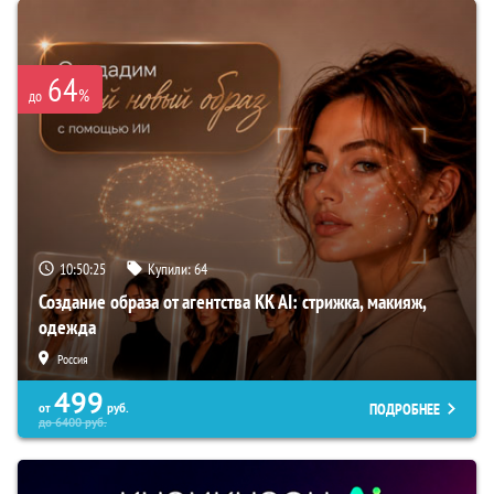
64
%
до
10:50:24
Купили:
64
Создание образа от агентства KK AI: стрижка, макияж,
одежда
Россия
499
ПОДРОБНЕЕ
от
руб.
до
6400
руб.