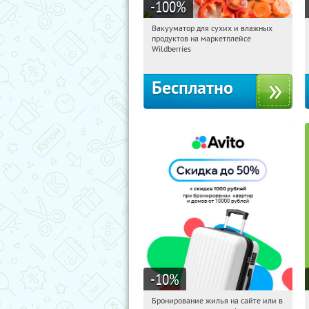
-100
%
Вакууматор для сухих и влажных
00:36:37
Получили:
174
продуктов на маркетплейсе
Россия
Wildberries
Бесплатно
-10
%
Бронирование жилья на сайте или в
00:36:37
Получили:
10