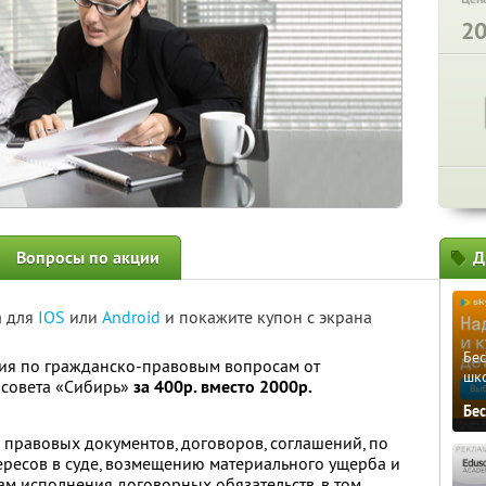
2
Вопросы по акции
Д
а для
IOS
или
Android
и покажите купон с экрана
Бе
ция по гражданско-правовым вопросам от
шк
 совета «Сибирь»
за 400р. вместо 2000р.
Бе
 правовых документов, договоров, соглашений, по
ресов в суде, возмещению материального ущерба и
ам исполнения договорных обязательств, в том