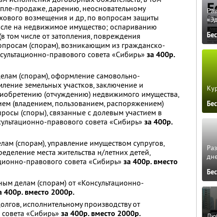
купле-продаже, дарению, неосновательному
Ра
хового возмещения и др, по вопросам защиты
«Э
числе на недвижимое имущество; оспариванию
Бе
в том числе от затопления, повреждения
вопросам (спорам), возникающим из гражданско-
сультационно-правового совета «Сибирь»
за 400р.
елам (спорам), оформление самовольно-
ление земельных участков, заключение и
Кур
иобретению (отчуждению) недвижимого имущества,
ием (владением, пользованием, распоряжением)
Бе
росы (споры), связанные с долевым участием в
нсультационно-правового совета «Сибирь»
за 400р.
лам (спорам), управление имуществом супругов,
Ра
ределение места жительства н/летних детей,
дне
ационно-правового совета «Сибирь»
за 400р. вместо
Бе
ным делам (спорам) от «Консультационно-
а 400р. вместо 2000р.
олгов, исполнительному производству от
 совета «Сибирь»
за 400р. вместо 2000р.
Люб