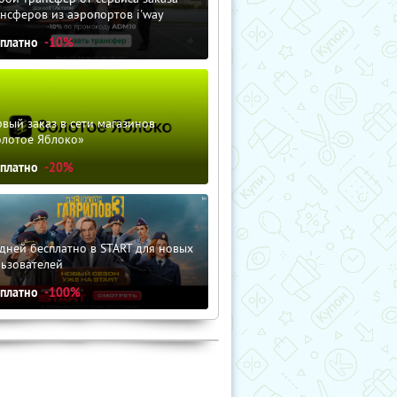
нсферов из аэропортов i'way
сплатно
-10%
вый заказ в сети магазинов
олотое Яблоко»
сплатно
-20%
дней бесплатно в START для новых
льзователей
сплатно
-100%