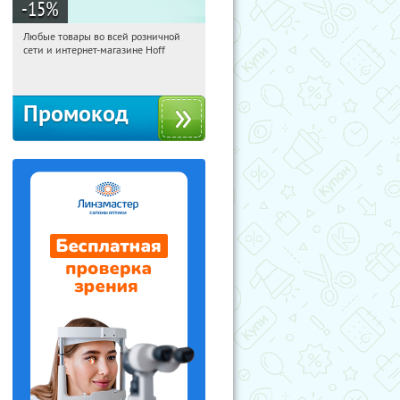
-15
%
Любые товары во всей розничной
00:36:37
Получили:
83
сети и интернет-магазине Hoff
Москва, 1-й Волоколамский проезд,
10с1
Промокод