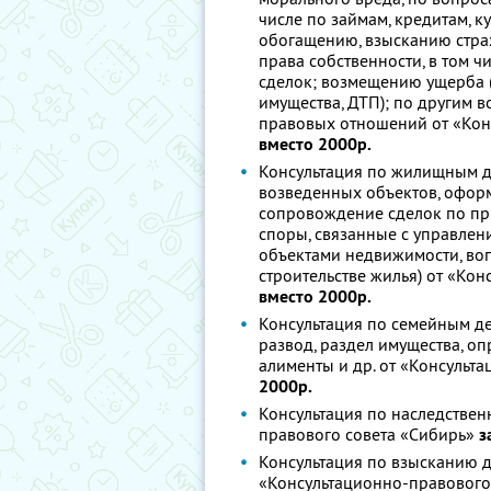
числе по займам, кредитам, 
обогащению, взысканию стра
права собственности, в том 
сделок; возмещению ущерба (
имущества, ДТП); по другим 
правовых отношений от «Кон
вместо 2000р.
Консультация по жилищным д
возведенных объектов, оформ
сопровождение сделок по пр
споры, связанные с управлен
объектами недвижимости, воп
строительстве жилья) от «Ко
вместо 2000р.
Консультация по семейным де
развод, раздел имущества, оп
алименты и др. от «Консульт
2000р.
Консультация по наследствен
правового совета «Сибирь»
з
Консультация по взысканию д
«Консультационно-правового