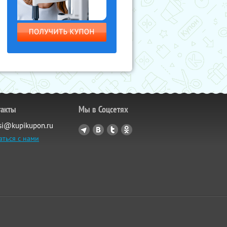
такты
Мы в Соцсетях
si@kupikupon.ru
аться с нами