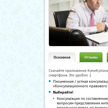
Основное
Отзывы
Скачайте приложение КупиКупон
смартфона. Это удобно :)
Письменная / устная консульта
«Консультационного правового
Выбирайте!
Консультация по составлению
вопросам представления инте
морального вреда, по вопрос