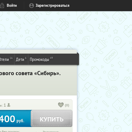
Войти
Зарегистрироваться
16
6
49
Отели
Дети
Промокоды
вого совета «Сибирь».
1
(0)
и:
400
КУПИТЬ
руб.
 без скидки: