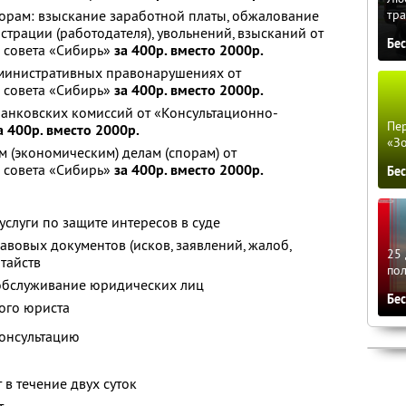
тра
орам: взыскание заработной платы, обжалование
трации (работодателя), увольнений, взысканий от
Бе
 совета «Сибирь»
за 400р. вместо 2000р.
дминистративных правонарушениях от
 совета «Сибирь»
за 400р. вместо 2000р.
банковских комиссий от «Консультационно-
Пер
а 400р. вместо 2000р.
«З
 (экономическим) делам (спорам) от
 совета «Сибирь»
за 400р. вместо 2000р.
Бе
слуги по защите интересов в суде
авовых документов (исков, заявлений, жалоб,
25 
тайств
по
обслуживание юридических лиц
Бе
ого юриста
консультацию
 в течение двух суток