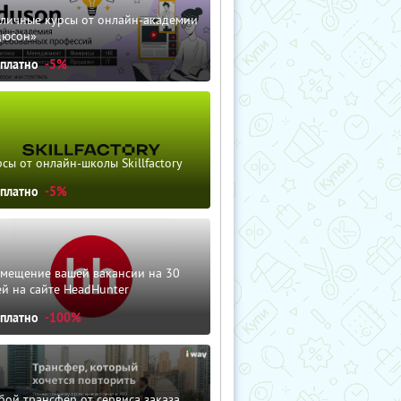
зличные курсы от онлайн-академии
дюсон»
сплатно
-5%
сы от онлайн-школы Skillfactory
сплатно
-5%
змещение вашей вакансии на 30
й на сайте HeadHunter
сплатно
-100%
ой трансфер от сервиса заказа