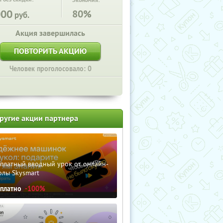
Экономия:
000
80%
руб.
Акция завершилась
ПОВТОРИТЬ АКЦИЮ
Человек проголосовало: 0
ругие акции партнера
сплатный вводный урок от онлайн-
олы Skysmart
сплатно
-100%