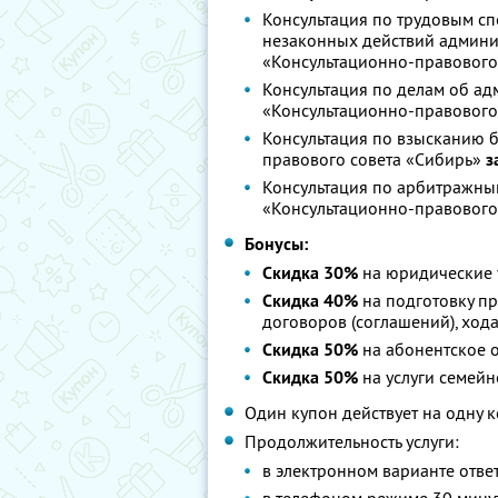
Консультация по трудовым сп
незаконных действий админис
«Консультационно-правового
Консультация по делам об а
«Консультационно-правового
Консультация по взысканию 
правового совета «Сибирь»
з
Консультация по арбитражным
«Консультационно-правового
Бонусы:
Скидка 30%
на юридические у
Скидка 40%
на подготовку пр
договоров (соглашений), хода
Скидка 50%
на абонентское 
Скидка 50%
на услуги семейн
Один купон действует на одну 
Продолжительность услуги:
в электронном варианте ответ