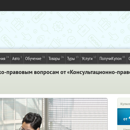
24
1
31
26
13
12
85
ния
Авто
Обучение
Товары
Туры
Услуги
ПолучиКупон
ко-правовым вопросам от «Консультационно-право
Купил
от
Цена