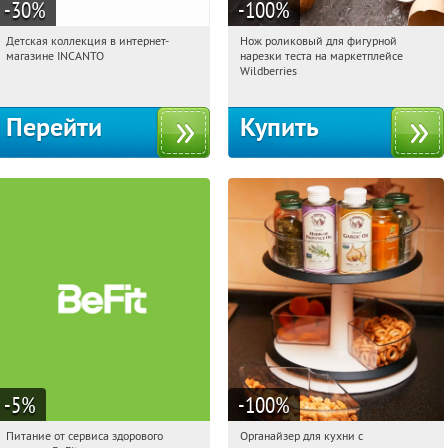
-30
%
-100
%
Детская коллекция в интернет-
Нож роликовый для фигурной
00:36:37
Получи первым!
00:36:37
Получили:
265
магазине INCANTO
нарезки теста на маркетплейсе
Россия
Россия
Wildberries
Перейти
Купить
-5
%
-100
%
Питание от сервиса здорового
Органайзер для кухни с
00:36:37
Получи первым!
00:36:37
Получили:
312