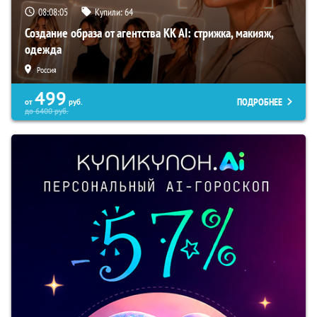
08:08:04
Купили:
64
Создание образа от агентства KK AI: стрижка, макияж,
одежда
Россия
499
ПОДРОБНЕЕ
от
руб.
до
6400
руб.