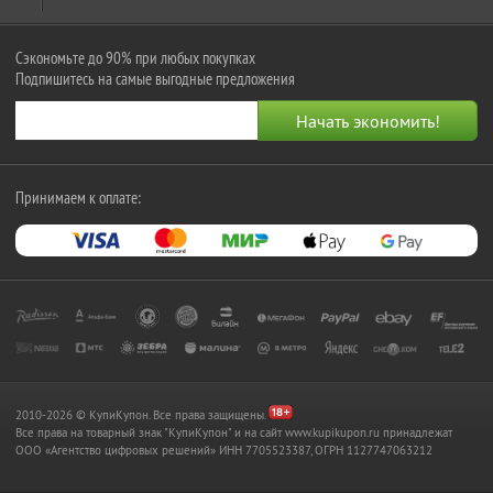
Сэкономьте до 90% при любых покупках
Подпишитесь на самые выгодные предложения
Принимаем к оплате:
2010-2026 © КупиКупон. Все права защищены.
Все права на товарный знак "КупиКупон" и на сайт www.kupikupon.ru принадлежат
OOO «Агентство цифровых решений» ИНН 7705523387, ОГРН 1127747063212