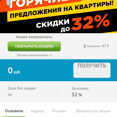
Акция завершилась
675
ПОВТОРИТЬ АКЦИЮ
Получили:
Человек проголосовало: 4
ПОЛУЧИТЬ
0
руб.
Цена без скидки:
Экономия:
∞
32
%
Основное
Адреса
Отзывы
Вопросы по акции