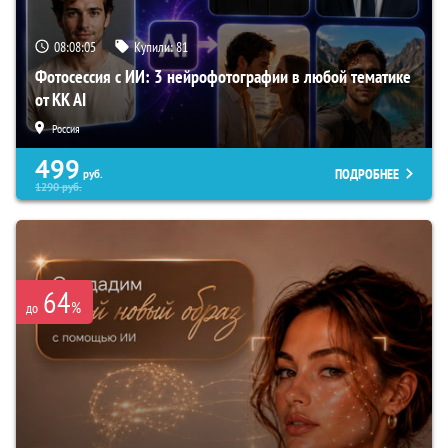
08:08:04
Купили:
81
Фотосессия с ИИ: 3 нейрофотографии в любой тематике
от KK AI
Россия
499
ПОДРОБНЕЕ
руб.
1290
руб.
64
%
до