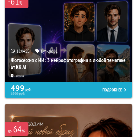
-61
%
18:04:19
Купили:
81
Фотосессия с ИИ: 3 нейрофотографии в любой тематике
от KK AI
Россия
499
ПОДРОБНЕЕ
руб.
1290
руб.
64
%
до