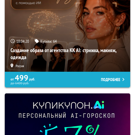
18:04:19
Купили:
64
Создание образа от агентства KK AI: стрижка, макияж,
одежда
Россия
499
ПОДРОБНЕЕ
от
руб.
до
6400
руб.