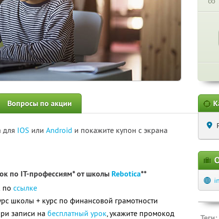
∞
Вопросы по акции
К
а для
IOS
или
Android
и покажите купон с экрана
О
ок по IT-профессиям* от школы
Rebotica
**
i
к по
ссылке
рс школы + курс по финансовой грамотности
при записи на
бесплатный урок
, укажите промокод
Теги: