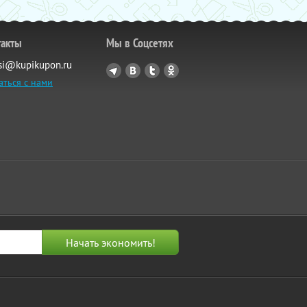
такты
Мы в Соцсетях
si@kupikupon.ru
аться с нами