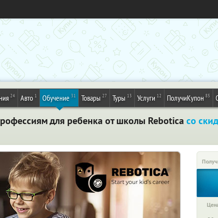
24
1
31
27
13
12
85
ния
Авто
Обучение
Товары
Туры
Услуги
ПолучиКупон
профессиям для ребенка от школы Rebotica
со ски
Получ
Цена