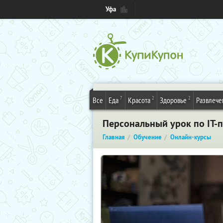
Уфа
7
2
2
Все
Еда
Красота
Здоровье
Развлече
Персональный урок по IT-
Главная
Обучение
Онлайн-курсы