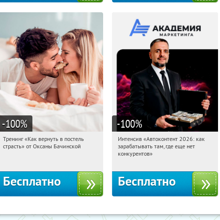
-100
%
-100
%
Тренинг «Как вернуть в постель
Интенсив «Автоконтент 2026: как
19:36:52
Получили:
16
19:36:52
Получили:
4
страсть» от Оксаны Бачинской
зарабатывать там, где еще нет
Россия
Россия
конкурентов»
Бесплатно
Бесплатно