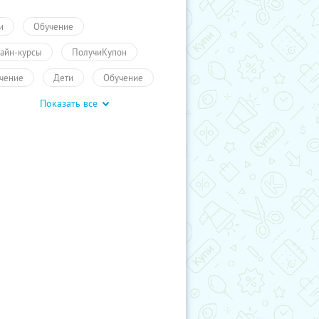
и
Обучение
айн-курсы
ПолучиКупон
чение
Дети
Обучение
Показать все