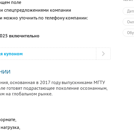
ющем поле
ими спецпредложениями компании
Дет
 можно уточнить по телефону компании:
Онл
Обу
2025 включительно
ся купоном
НИИ
ания, основанная в 2017 году выпускниками МГТУ
коле готовят подрастающее поколение осознанным,
ым на глобальном рынке.
формате,
нагрузка,