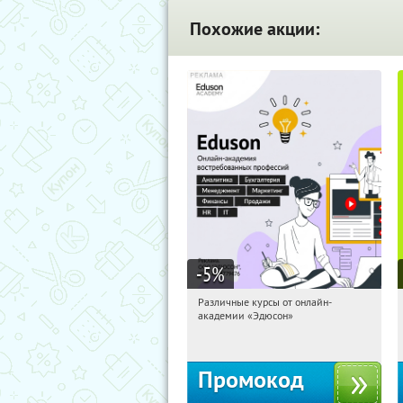
Похожие акции:
-5
%
Различные курсы от онлайн-
19:36:52
Получили:
2
академии «Эдюсон»
Россия
Промокод