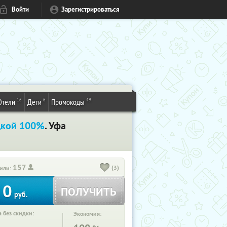
Войти
Зарегистрироваться
16
6
49
Отели
Дети
Промокоды
дкой 100%
. Уфа
157
(3)
или:
0
ПОЛУЧИТЬ
руб.
 без скидки:
Экономия: