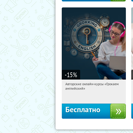
-15
%
Авторские онлайн-курсы «Грокаем
19:36:52
Получили:
4
английский»
Россия
Бесплатно