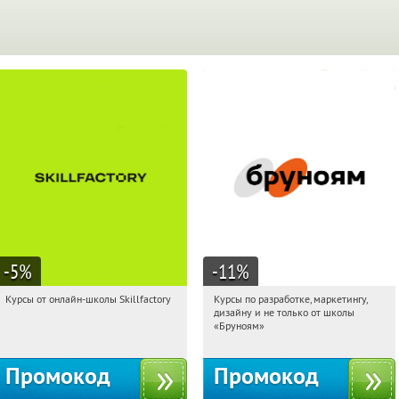
-5
%
-11
%
Курсы от онлайн-школы Skillfactory
Курсы по разработке, маркетингу,
19:36:52
Получи первым!
19:36:52
Получи первым!
дизайну и не только от школы
Россия
Россия
«Бруноям»
Промокод
Промокод