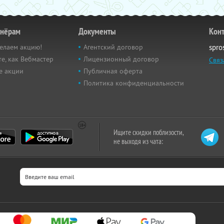
тнёрам
Документы
Кон
елаем акцию!
Агентский договор
spro
е, как Вебмастер
Лицензионный договор
Связ
е акции
Публичная оферта
Политика конфиденциальности
Ищите скидки поблизости,
не выходя из чата: