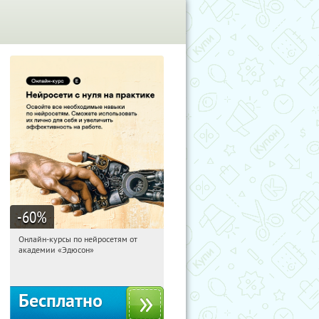
-60
%
Онлайн-курсы по нейросетям от
19:36:52
Получили:
6
академии «Эдюсон»
Москва
Бесплатно