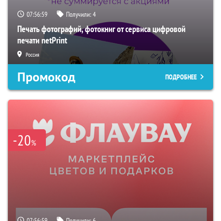
07:56:58
Получили:
4
Печать фотографий, фотокниг от сервиса цифровой
печати netPrint
Россия
Промокод
ПОДРОБНЕЕ
-20
%
07:56:58
Получили:
6