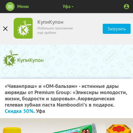
Меню
Уфа
КупиКупон
Мобильное приложение
Загрузить
ещё удобнее
«Чаванпраш» и «ОМ-бальзам» - истинные дары
аюрведы от Premium Group: «Эликсиры молодости,
жизни, бодрости и здоровья». Аюрведическая
гелевая зубная паста Namboodiri's в подарок.
Скидка 50%
. Уфа