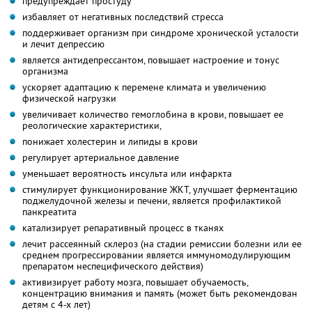
предупреждает простуду
избавляет от негативных последствий стресса
поддерживает организм при синдроме хронической усталости
и лечит депрессию
является антидепрессантом, повышает настроение и тонус
организма
ускоряет адаптацию к перемене климата и увеличению
физической нагрузки
увеличивает количество гемоглобина в крови, повышает ее
реологические характеристики,
понижает холестерин и липиды в крови
регулирует артериальное давление
уменьшает вероятность инсульта или инфаркта
стимулирует функционирование ЖКТ, улучшает ферментацию
поджелудочной железы и печени, является профилактикой
панкреатита
катализирует репаративный процесс в тканях
лечит рассеянный склероз (на стадии ремиссии болезни или ее
среднем прогрессировании является иммуномодулирующим
препаратом неспецифического действия)
активизирует работу мозга, повышает обучаемость,
концентрацию внимания и память (может быть рекомендован
детям с 4-х лет)