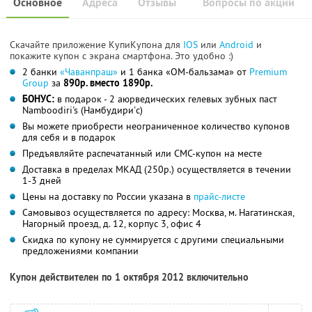
Основное
Адреса
Отзывы
Вопросы по акции
Скачайте приложение КупиКупона для
IOS
или
Android
и
покажите купон с экрана смартфона. Это удобно :)
2 банки
«Чаванпраш»
и 1 банка «ОМ-бальзама» от
Premium
Group
за
890р. вместо 1890р.
БОНУС:
в подарок - 2 аюрведических гелевых зубных паст
Namboodiri's (Намбудири'c)
Вы можете приобрести неограниченное количество купонов
для себя и в подарок
Предъявляйте распечатанный или СМС-купон на месте
Доставка в пределах МКАД (250р.) осуществляется в течении
1-3 дней
Цены на доставку по России указана в
прайс-листе
Самовывоз осуществляется по адресу: Москва, м. Нагатинская,
Нагорный проезд, д. 12, корпус 3, офис 4
Скидка по купону не суммируется с другими специальными
предложениями компании
Купон действителен по 1 октября 2012 включительно