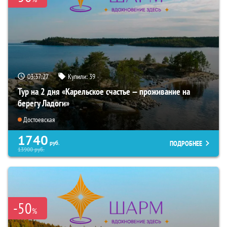
03:37:25
Купили:
39
Тур на 2 дня «Карельское счастье — проживание на
берегу Ладоги»
Достоевская
1740
ПОДРОБНЕЕ
руб.
13900
руб.
-50
%