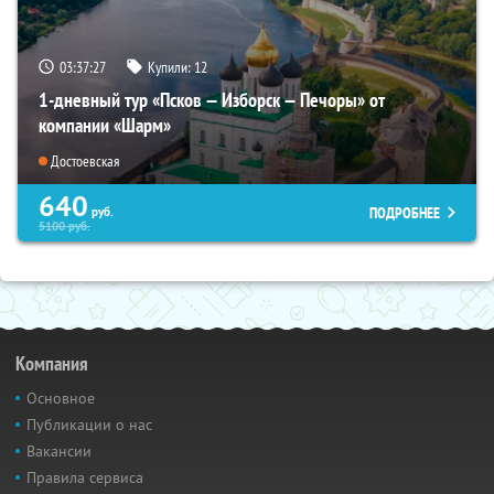
03:37:25
Купили:
12
1-дневный тур «Псков — Изборск — Печоры» от
компании «Шарм»
Достоевская
640
ПОДРОБНЕЕ
руб.
5100
руб.
Компания
Основное
Публикации о нас
Вакансии
Правила сервиса