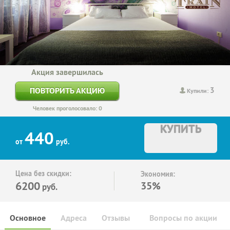
Акция завершилась
3
ПОВТОРИТЬ АКЦИЮ
Купили:
Человек проголосовало: 0
КУПИТЬ
440
от
руб.
Цена без скидки:
Экономия:
6200
35%
руб.
Основное
Адреса
Отзывы
Вопросы по акции