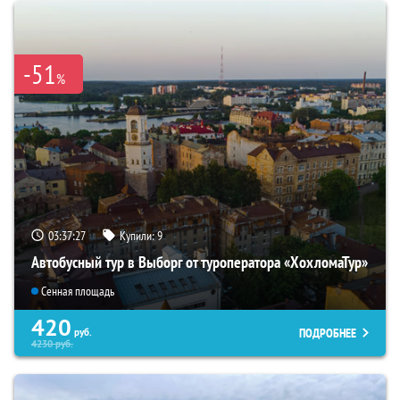
-51
%
03:37:25
Купили:
9
Автобусный тур в Выборг от туроператора «ХохломаТур»
Сенная площадь
420
ПОДРОБНЕЕ
руб.
4230
руб.