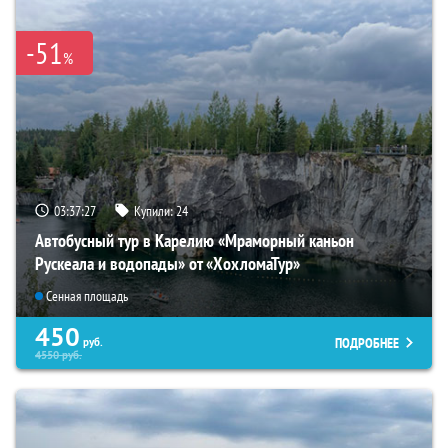
-51
%
03:37:25
Купили:
24
Автобусный тур в Карелию «Мраморный каньон
Рускеала и водопады» от «ХохломаТур»
Сенная площадь
450
ПОДРОБНЕЕ
руб.
4550
руб.