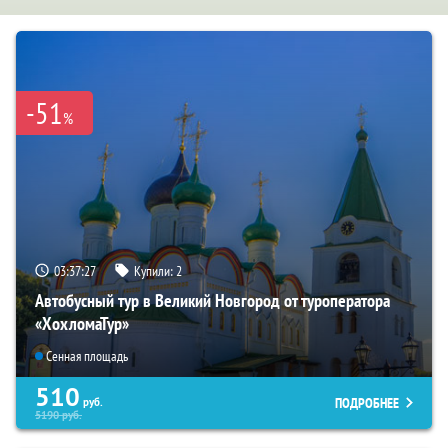
-51
%
03:37:25
Купили:
2
Автобусный тур в Великий Новгород от туроператора
«ХохломаТур»
Сенная площадь
510
ПОДРОБНЕЕ
руб.
5190
руб.