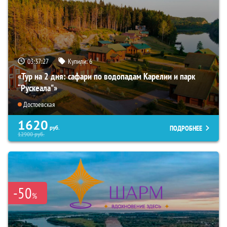
03:37:25
Купили:
6
«Тур на 2 дня: сафари по водопадам Карелии и парк
“Рускеала"»
Достоевская
1620
ПОДРОБНЕЕ
руб.
12900
руб.
-50
%