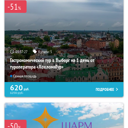
-51
%
03:37:25
Купили:
5
Гастрономический тур в Выборг на 1 день от
туроператора «ХохломаТур»
Сенная площадь
620
ПОДРОБНЕЕ
руб.
6290
руб.
-50
%