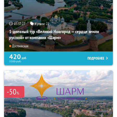
03:37:25
Купили:
22
1-дневный тур «Великий Новгород — сердце земли
русской» от компании «Шарм»
Достоевская
420
ПОДРОБНЕЕ
руб.
3300
руб.
-50
%