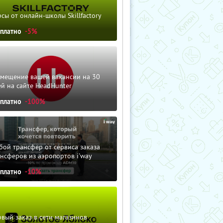
сы от онлайн-школы Skillfactory
сплатно
-5%
змещение вашей вакансии на 30
й на сайте HeadHunter
сплатно
-100%
ой трансфер от сервиса заказа
нсферов из аэропортов i'way
сплатно
-10%
вый заказ в сети магазинов