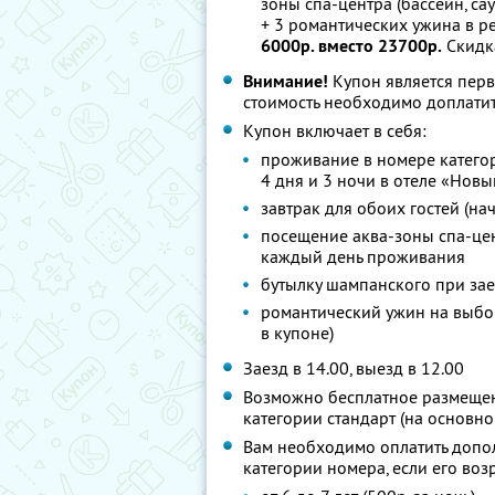
зоны спа-центра (бассейн, са
+ 3 романтических ужина в р
6000р. вместо 23700р.
Скидк
Внимание!
Купон является пер
стоимость необходимо доплатит
Купон включает в себя:
проживание в номере категори
4 дня и 3 ночи в отеле «Нов
завтрак для обоих гостей (на
посещение аква-зоны спа-цент
каждый день проживания
бутылку шампанского при за
романтический ужин на выбо
в купоне)
Заезд в 14.00, выезд в 12.00
Возможно бесплатное размещени
категории стандарт (на основно
Вам необходимо оплатить допо
категории номера, если его возр