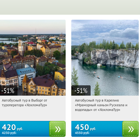
-51
%
-51
%
Автобусный тур в Выборг от
Автобусный тур в Карелию
00:43:50
Купили:
9
00:43:50
Купили:
24
туроператора «ХохломаТур»
«Мраморный каньон Рускеала и
Сенная площадь
Сенная площадь
водопады» от «ХохломаТур»
420
450
руб.
руб.
4230
руб.
4550
руб.