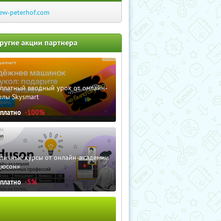
ew-peterhof.com
ругие акции партнера
сплатный вводный урок от онлайн-
олы Skysmart
сплатно
-100%
зличные курсы от онлайн-академии
дюсон»
сплатно
-5%