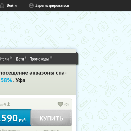
Войти
Зарегистрироваться
16
6
49
Отели
Дети
Промокоды
, посещение аквазоны спа-
о 58%
. Уфа
4
(0)
и:
1590
КУПИТЬ
руб.
 без скидки: