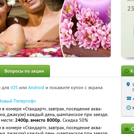
2
Вопросы по акции
К
а для
IOS
или
Android
и покажите купон с экрана
Новый Петергоф»
 в номере «Стандарт», завтрак, посещение аква-
уна, джакузи) каждый день, шампанское при заезде.
 месте:
2400р. вместо 8000р.
Скидка 50%
 в номере «Стандарт», завтрак, посещение аква-
О
уна, джакузи) каждый день, шампанское при заезде