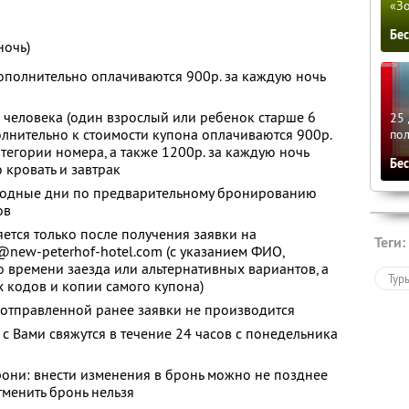
«З
Бе
ночь)
, дополнительно оплачиваются 900р. за каждую ночь
 человека (один взрослый или ребенок старше 6
25 
олнительно к стоимости купона оплачиваются 900р.
по
тегории номера, а также 1200р. за каждую ночь
Бе
кровать и завтрак
ходные дни по предварительному бронированию
ов
ется только после получения заявки на
Теги:
@new-peterhof-hotel.com (с указанием ФИО,
о времени заезда или альтернативных вариантов, а
Тур
х кодов и копии самого купона)
 отправленной ранее заявки не производится
с Вами свяжутся в течение 24 часов с понедельника
рони: внести изменения в бронь можно не позднее
тменить бронь нельзя