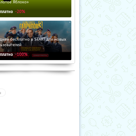
олотое Яблоко»
сплатно
-20%
дней бесплатно в START для новых
льзователей
сплатно
-100%
ы