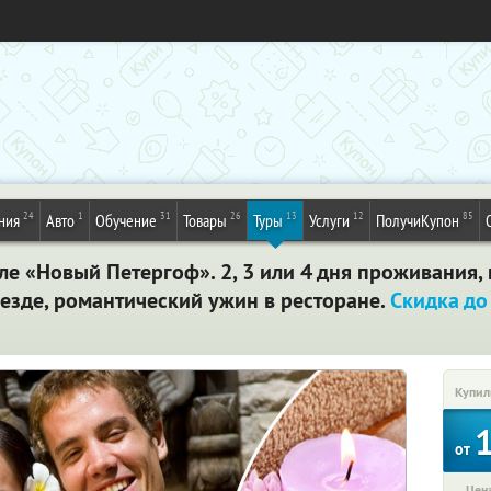
24
1
31
26
13
12
85
ния
Авто
Обучение
Товары
Туры
Услуги
ПолучиКупон
еле «Новый Петергоф». 2, 3 или 4 дня проживания
езде, романтический ужин в ресторане.
Скидка д
Купил
от
Цена