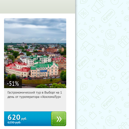
-51
%
Гастрономический тур в Выборг на 1
00:43:50
Купили:
5
день от туроператора «ХохломаТур»
Сенная площадь
620
руб.
6290
руб.