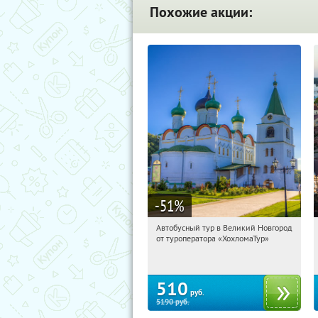
Похожие акции:
-51
%
Автобусный тур в Великий Новгород
00:43:50
Купили:
2
от туроператора «ХохломаТур»
Сенная площадь
510
руб.
5190
руб.