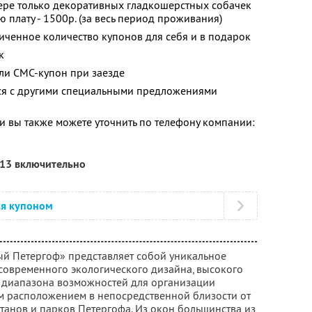
ере только декоративных гладкошерстных собачек
ю плату - 1500р. (за весь период проживания)
ченное количество купонов для себя и в подарок
к
ли СМС-купон при заезде
тся с другими специальными предложениями
 вы также можете уточнить по телефону компании:
013 включительно
ся купоном
вый Петергоф» представляет собой уникальное
современного экологического дизайна, высокого
 диапазона возможностей для организации
м расположением в непосредственной близости от
танов и парков Петергофа. Из окон большинства из