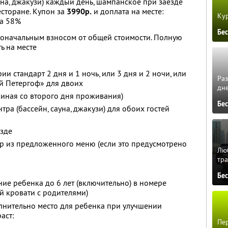
уна, джакузи) каждый день, шампанское при заезде
есторане. Купон за
3990р.
и доплата на месте:
Кур
а 58%
Бе
воначальным взносом от общей стоимости. Полную
ь на месте
и стандарт 2 дня и 1 ночь, или 3 дня и 2 ночи, или
Ра
ый Петергоф» для двоих
дне
чиная со второго дня проживания)
Бе
ра (бассейн, сауна, джакузи) для обоих гостей
езде
р из предложенного меню (если это предусмотрено
Люб
тра
Бе
е ребенка до 6 лет (включительно) в номере
й кровати с родителями)
лнительно место для ребенка при улучшении
аст:
Пер