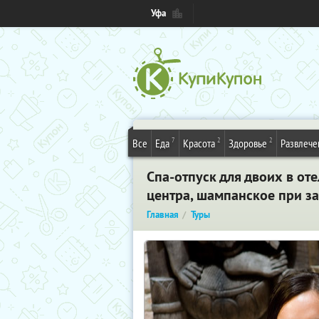
Уфа
7
2
2
Все
Еда
Красота
Здоровье
Развлече
Спа-отпуск для двоих в от
центра, шампанское при за
Главная
Туры