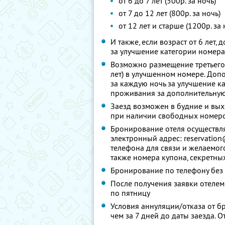
от 6 до 7 лет (500р. за ночь)
от 7 до 12 лет (800р. за ночь)
от 12 лет и старше (1200р. за 
И также, если возраст от 6 лет
за улучшение категории номера
Возможно размещение третьего
лет) в улучшенном номере. Доп
за каждую ночь за улучшение ка
проживания за дополнительную 
Заезд возможен в будние и вы
при наличии свободных номер
Бронирование отеля осуществля
электронный адрес: reservation
телефона для связи и желаемог
также номера купона, секретны
Бронирование по телефону без
После получения заявки отелем 
по пятницу
Условия аннуляции/отказа от б
чем за 7 дней до даты заезда. О