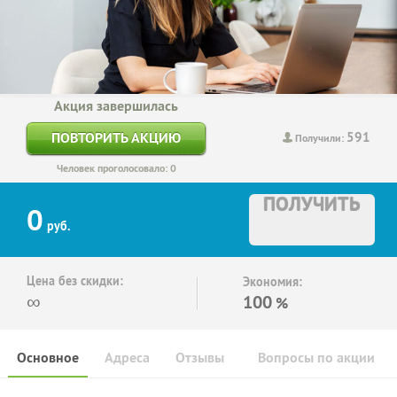
Акция завершилась
591
ПОВТОРИТЬ АКЦИЮ
Получили:
Человек проголосовало: 0
ПОЛУЧИТЬ
0
руб.
Цена без скидки:
Экономия:
∞
100
%
Основное
Адреса
Отзывы
Вопросы по акции