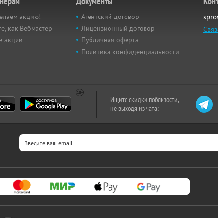
тнёрам
Документы
Кон
елаем акцию!
Агентский договор
spro
е, как Вебмастер
Лицензионный договор
Связ
е акции
Публичная оферта
Политика конфиденциальности
Ищите скидки поблизости,
не выходя из чата: