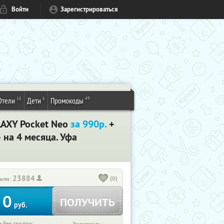
Войти
Зарегистрироваться
16
6
49
Отели
Дети
Промокоды
LAXY Pocket Neo
за 990р.
+
 на 4 месяца. Уфа
23884
(0)
или:
0
ПОЛУЧИТЬ
руб.
 без скидки: