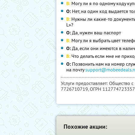
В:
Могу ли я по одному коду куп
О:
Нет, на один код выдается т
В:
Нужны ли какие-то документы
L»?
О:
Да, нужен ваш паспорт
В:
Могу ли я выбрать цвет телеф
О:
Да, если они имеются в нали
В:
Что делать если мне не прих
О:
Позвонить нам на номер слу
на почту
support@mobeedeals.r
Услуги предоставляет: Общество с
7726710719
, ОГРН 11277472335
Похожие акции: