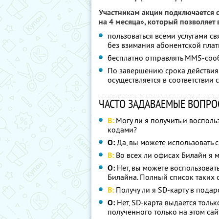
Участникам акции подключается с
на 4 месяца», который позволяет 
пользоваться всеми услугами с
без взимания абонентской плат
бесплатно отправлять MMS-соо
По завершению срока действия 
осуществляется в соответствии
ЧАСТО ЗАДАВАЕМЫЕ ВОПРО
В:
Могу ли я получить и воспол
кодами?
О:
Да, вы можете использовать 
В:
Во всех ли офисах Билайн я 
О:
Нет, вы можете воспользоват
Билайна. Полный список таких 
В:
Получу ли я SD-карту в пода
О:
Нет, SD-карта выдается толь
полученного только на этом сай