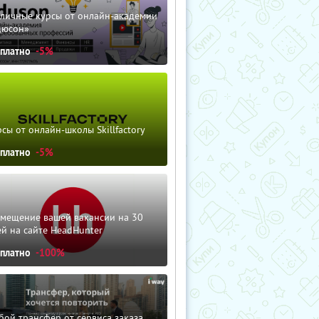
зличные курсы от онлайн-академии
дюсон»
сплатно
-5%
сы от онлайн-школы Skillfactory
сплатно
-5%
змещение вашей вакансии на 30
й на сайте HeadHunter
сплатно
-100%
ой трансфер от сервиса заказа