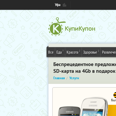
Уфа
7
2
2
Все
Еда
Красота
Здоровье
Развлече
Беспрецедентное предложе
SD-карта на 4Gb в подарок
Главная
Услуги