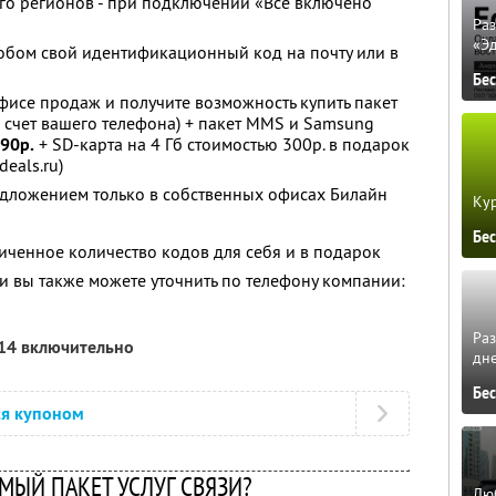
го регионов - при подключении «Все включено
Ра
«Э
бом свой идентификационный код на почту или в
Бе
исе продаж и получите возможность купить пакет
а счет вашего телефона) + пакет MMS и Samsung
990р.
+ SD-карта на 4 Гб стоимостью 300р. в подарок
eals.ru)
едложением только в собственных офисах Билайн
Кур
Бе
ченное количество кодов для себя и в подарок
 вы также можете уточнить по телефону компании:
Ра
014 включительно
дне
Бе
ся купоном
МЫЙ ПАКЕТ УСЛУГ СВЯЗИ?
Люб