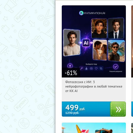
-61
%
Фотосессия с ИИ: 3
10:05:09
Купили:
81
нейрофотографии в любой тематике
Россия
от KK AI
499
руб.
1290
руб.