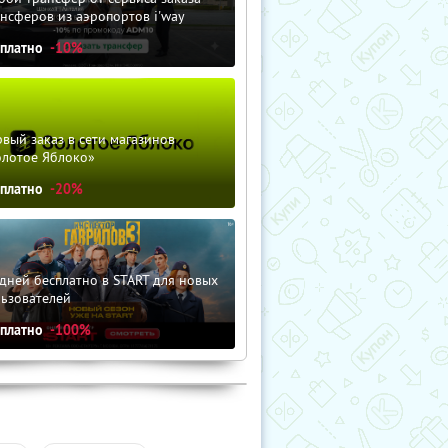
нсферов из аэропортов i'way
сплатно
-10%
вый заказ в сети магазинов
олотое Яблоко»
сплатно
-20%
дней бесплатно в START для новых
льзователей
сплатно
-100%