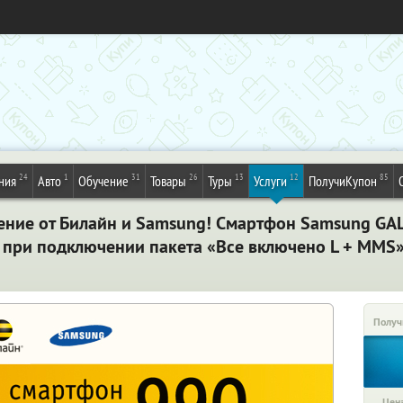
24
1
31
26
13
12
85
ния
Авто
Обучение
Товары
Туры
Услуги
ПолучиКупон
ние от Билайн и Samsung! Смартфон Samsung GA
 при подключении пакета «Все включено L + MMS»
Получ
Цена