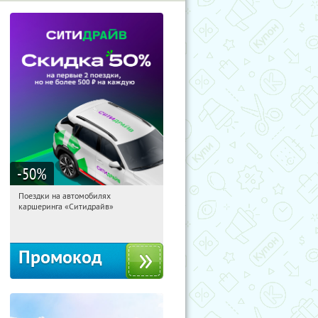
-50
%
Поездки на автомобилях
10:05:09
Получи первым!
каршеринга «Ситидрайв»
Россия
Промокод