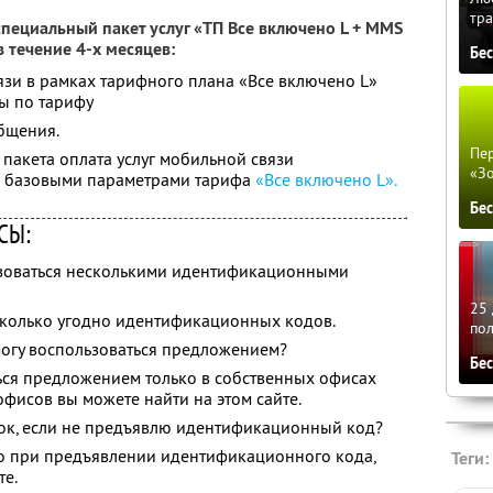
тра
пециальный пакет услуг «ТП Все включено L + ММS
в течение 4-х месяцев:
Бе
вязи в рамках тарифного плана «Все включено L»
ы по тарифу
бщения.
Пер
пакета оплата услуг мобильной связи
«З
 с базовыми параметрами тарифа
«Все включено L».
Бе
СЫ:
ьзоваться несколькими идентификационными
25 
сколько угодно идентификационных кодов.
по
могу воспользоваться предложением?
Бе
ься предложением только в собственных офисах
офисов вы можете найти на этом сайте.
рок, если не предъявлю идентификационный код?
ко при предъявлении идентификационного кода,
Теги:
те.