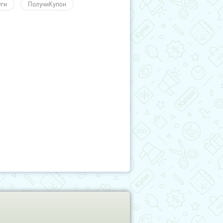
уги
ПолучиКупон