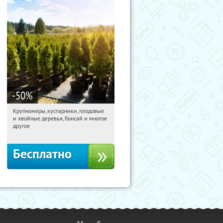
-50
%
Крупномеры, кустарники, плодовые
10:05:09
Получили:
28
и хвойные деревья, бонсай и многое
Москва, Рябиновая улица, 17
другое
Бесплатно