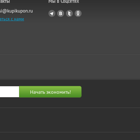
такты
Мы в Соцсетях
si@kupikupon.ru
аться с нами