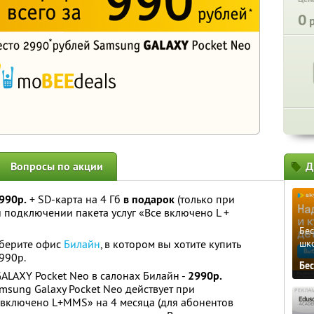
0
р
Вопросы по акции
Д
 990р.
+ SD-карта на 4 Гб
в подарок
(только при
и подключении пакета услуг «Все включено L +
Бе
ыберите офис
Билайн
, в котором вы хотите купить
шк
990р.
Бе
ALAXY Pocket Neo в салонах Билайн -
2990р.
msung Galaxy Pocket Neo действует при
 включено L+MMS» на 4 месяца (для абонентов