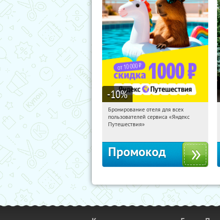
-10
%
Бронирование отеля для всех
10:05:09
Получили:
7
пользователей сервиса «Яндекс
Россия
Путешествия»
Промокод