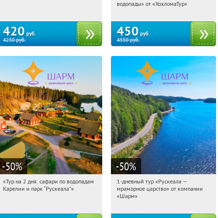
Сенная площадь
Сенная площадь
водопады» от «ХохломаТур»
420
450
руб.
руб.
4230
руб.
4550
руб.
-50
%
-50
%
«Тур на 2 дня: сафари по водопадам
1-дневный тур «Рускеала —
23:47:12
Купили:
6
23:47:12
Купили:
46
Карелии и парк “Рускеала"»
мраморное царство» от компании
Достоевская
Достоевская
«Шарм»