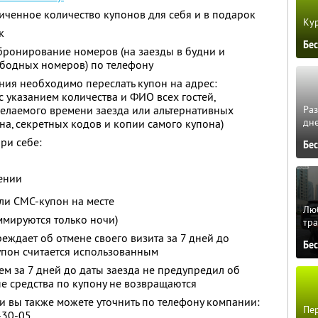
ченное количество купонов для себя и в подарок
Кур
к
Бе
ронирование номеров (на заезды в будни и
бодных номеров) по телефону
ия необходимо переслать купон на адрес:
с указанием количества и ФИО всех гостей,
Ра
 желаемого времени заезда или альтернативных
дне
на, секретных кодов и копии самого купона)
ри себе:
Бе
дении
ли СМС-купон на месте
Люб
ммируются только ночи)
тра
еждает об отмене своего визита за 7 дней до
Бе
упон считается использованным
ем за 7 дней до даты заезда не предупредил об
е средства по купону не возвращаются
 вы также можете уточнить по телефону компании:
Пер
7-30-05