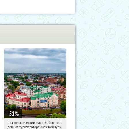
-51
%
Гастрономический тур в Выборг на 1
23:47:12
Купи первым!
день от туроператора «ХохломаТур»