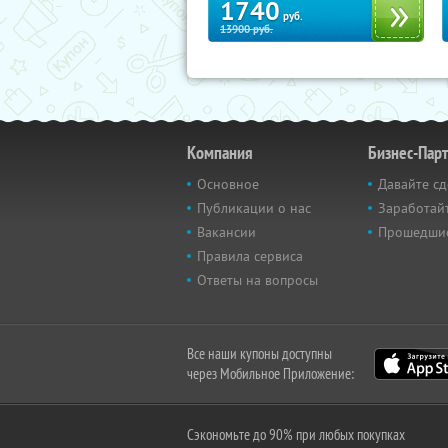
1740
руб.
13900
руб.
Компания
Бизнес-Пар
Основное
Давайте сд
Публикации о нас
Заработайт
Вакансии
Прошедши
Правила сервиса
Ответы на вопросы
Все наши купоны доступны
через Мобильное Приложение:
Сэкономьте до 90% при любых покупках