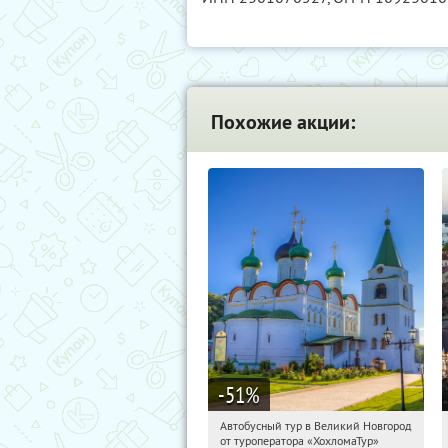
Похожие акции:
-51
%
Автобусный тур в Великий Новгород
23:47:12
Купили:
2
от туроператора «ХохломаТур»