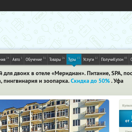
24
1
31
26
13
12
85
ния
Авто
Обучение
Товары
Туры
Услуги
ПолучиКупон
ей для двоих в отеле «Меридиан». Питание, SPA, п
, пингвинария и зоопарка.
Скидка до 50%
. Уфа
Купил
от
Цена