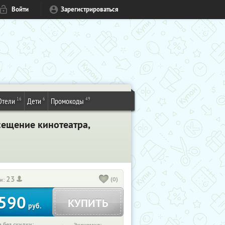
Войти
Зарегистрироваться
16
6
49
Отели
Дети
Промокоды
осещение кинотеатра,
23
(0)
и:
590
КУПИТЬ
руб.
 без скидки: