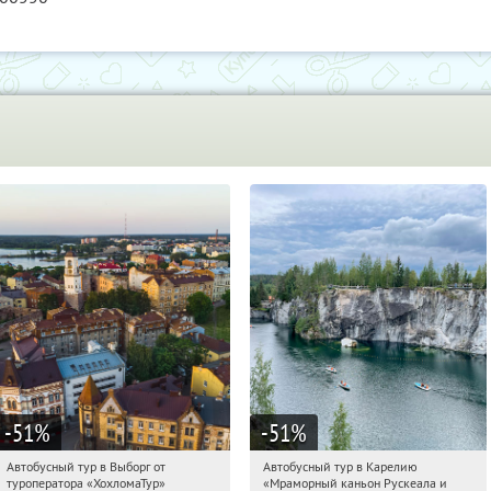
-51
%
-51
%
Автобусный тур в Выборг от
Автобусный тур в Карелию
23:47:12
Купили:
9
23:47:12
Купили:
24
туроператора «ХохломаТур»
«Мраморный каньон Рускеала и