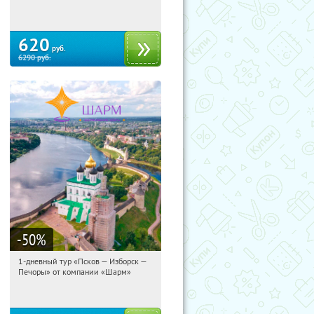
Сенная площадь
620
руб.
6290
руб.
-50
%
1-дневный тур «Псков — Изборск —
23:47:12
Купили:
12
Печоры» от компании «Шарм»
Достоевская