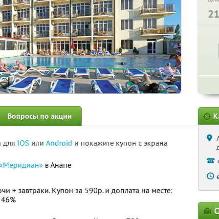
2
Вопросы по акции
К
а для
IOS
или
Android
и покажите купон с экрана
«Меридиан»
в Анапе
чи + завтраки. Купон за 590р. и доплата на месте:
 46%
О