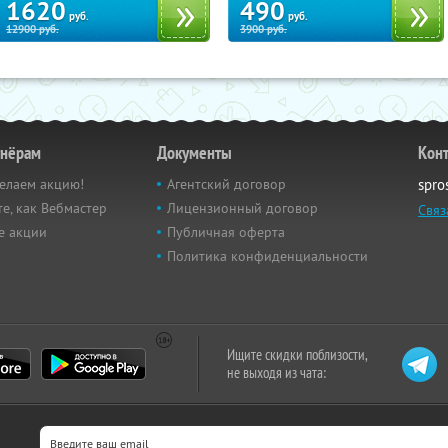
1620
490
руб.
руб.
12900
руб.
3900
руб.
тнёрам
Документы
Кон
елаем акцию!
Агентский договор
spro
е, как Вебмастер
Лицензионный договор
Связ
е акции
Публичная оферта
Политика конфиденциальности
Ищите скидки поблизости,
не выходя из чата: