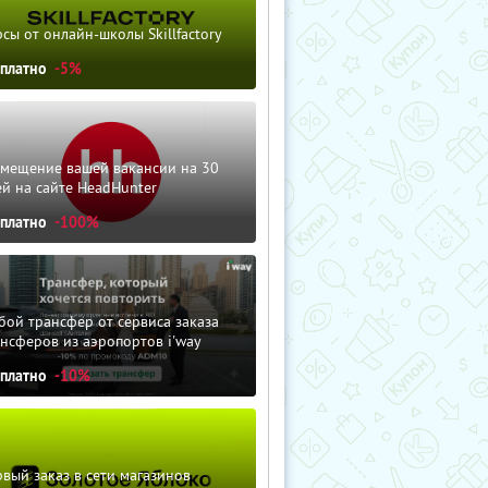
сы от онлайн-школы Skillfactory
сплатно
-5%
змещение вашей вакансии на 30
й на сайте HeadHunter
сплатно
-100%
ой трансфер от сервиса заказа
нсферов из аэропортов i'way
сплатно
-10%
вый заказ в сети магазинов