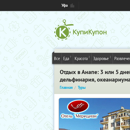
Уфа
7
2
2
Все
Еда
Красота
Здоровье
Развлече
Отдых в Анапе: 3 или 5 дн
дельфинария, океанариума
Главная
Туры