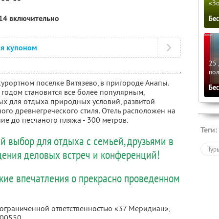
«З
014 включительно
Бе
ся купоном
25 
по
урортном поселке Витязево, в пригороде Анапы.
Бе
 годом становится все более популярным,
х для отдыха природных условий, развитой
ого древнегреческого стиля. Отель расположен на
ие до песчаного пляжа - 300 метров.
Теги:
й выбор для отдыха с семьей, друзьями в
Тур
едения деловых встреч и конференций!
ркие впечатления о прекрасно проведенном
с ограниченной ответственностью «37 Меридиан»,
000550