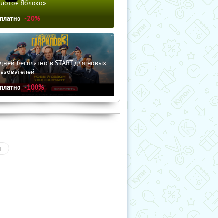
олотое Яблоко»
сплатно
-20%
дней бесплатно в START для новых
льзователей
сплатно
-100%
ы