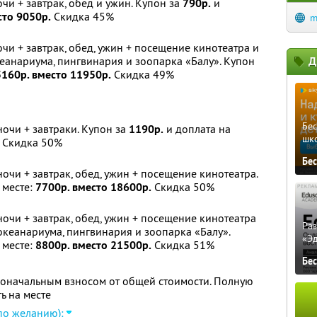
очи + завтрак, обед и ужин. Купон за
790р.
и
сто 9050р.
Скидка 45%
m
очи + завтрак, обед, ужин + посещение кинотеатра и
анариума, пингвинария и зоопарка «Балу». Купон
Д
5160р. вместо 11950р.
Скидка 49%
Бе
ночи + завтраки. Купон за
1190р.
и доплата на
шк
Скидка 50%
Бе
ночи + завтрак, обед, ужин + посещение кинотеатра.
 месте:
7700р. вместо 18600р.
Скидка 50%
ночи + завтрак, обед, ужин + посещение кинотеатра
Ра
кеанариума, пингвинария и зоопарка «Балу».
«Э
 месте:
8800р. вместо 21500р.
Скидка 51%
Бе
воначальным взносом от общей стоимости. Полную
ь на месте
по желанию):