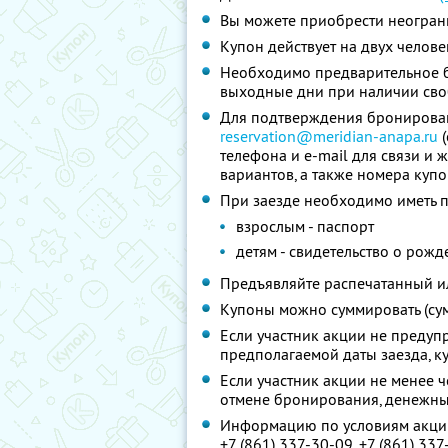
Вы можете приобрести неограни
Купон действует на двух челове
Необходимо предварительное б
выходные дни при наличии сво
Для подтверждения бронирован
reservation@meridian-anapa.ru
(
телефона и e-mail для связи и
вариантов, а также номера купо
При заезде необходимо иметь п
взрослым - паспорт
детям - свидетельство о рож
Предъявляйте распечатанный и
Купоны можно суммировать (су
Если участник акции не предупр
предполагаемой даты заезда, к
Если участник акции не менее ч
отмене бронирования, денежны
Информацию по условиям акции
+7 (861) 337-30-09, +7 (861) 33