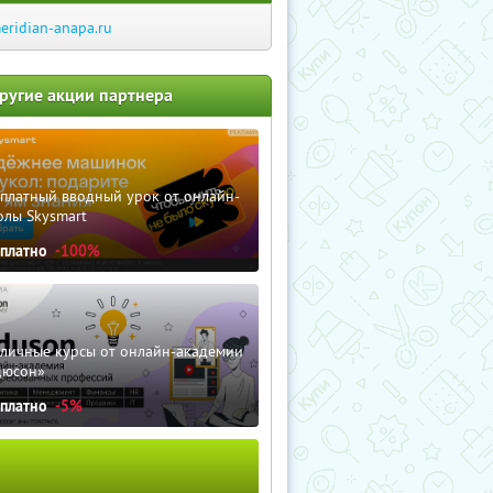
eridian-anapa.ru
ругие акции партнера
сплатный вводный урок от онлайн-
олы Skysmart
сплатно
-100%
зличные курсы от онлайн-академии
дюсон»
сплатно
-5%