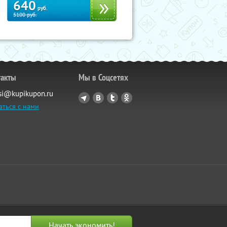
640
руб.
5100
руб.
такты
Мы в Соцсетях
si@kupikupon.ru
аться с нами