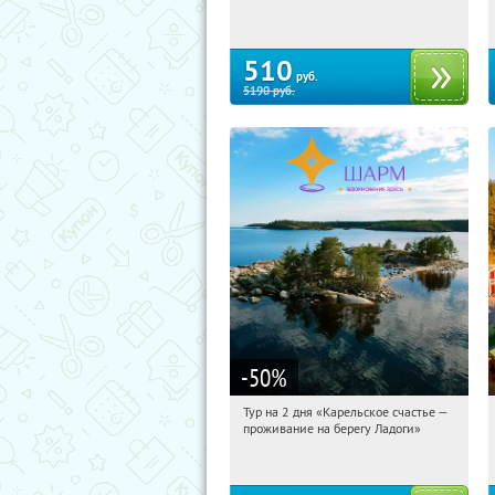
Сенная площадь
510
руб.
5190
руб.
-50
%
Тур на 2 дня «Карельское счастье —
23:47:12
Купили:
39
проживание на берегу Ладоги»
Достоевская