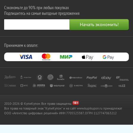
Сэкономьте до 90% при любых покупках
Подпишитесь на самые выгодные предложения
Принимаем к оплате:
2010-2026 © КупиКупон. Все права защищены.
Все права на товарный знак "КупиКупон" и на сайт www.kupikupon.ru принадлежат
OOO «Агентство цифровых решений» ИНН 7705523387, ОГРН 1127747063212