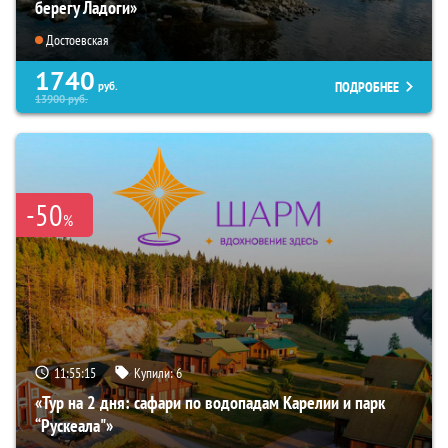
берегу Ладоги»
Достоевская
1740
ПОДРОБНЕЕ
руб.
13900
руб.
-50
%
11:55:14
Купили:
6
«Тур на 2 дня: сафари по водопадам Карелии и парк
“Рускеала"»