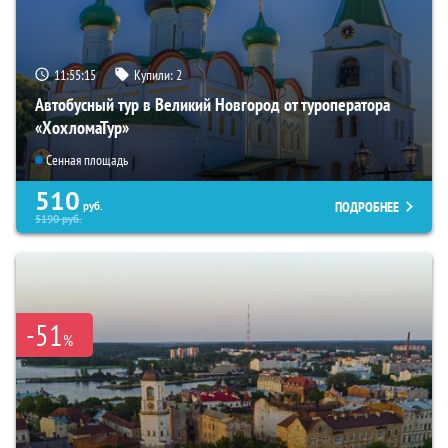
11:55:14
Купили:
2
Автобусный тур в Великий Новгород от туроператора
«ХохломаТур»
Сенная площадь
510
ПОДРОБНЕЕ
руб.
5190
руб.
-51
%