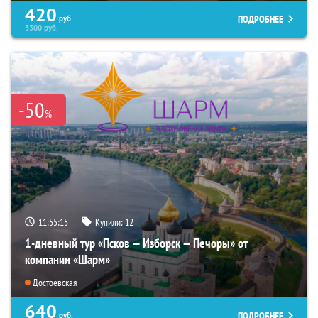
420
ПОДРОБНЕЕ
руб.
3300
руб.
-50
%
11:55:14
Купили:
12
1-дневный тур «Псков — Изборск — Печоры» от
компании «Шарм»
Достоевская
640
ПОДРОБНЕЕ
руб.