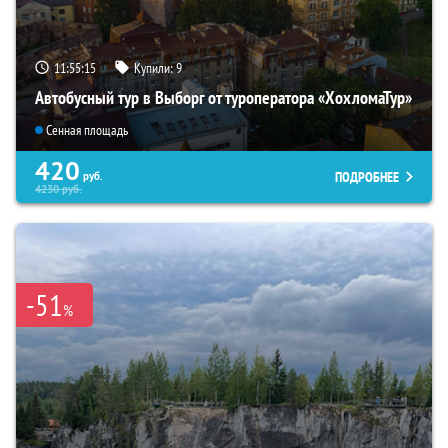
11:55:14
Купили:
9
Автобусный тур в Выборг от туроператора «ХохломаТур»
Сенная площадь
420
ПОДРОБНЕЕ
руб.
4230
руб.
-51
%