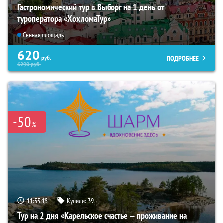
Гастрономический тур в Выборг на 1 день от
туроператора «ХохломаТур»
Сенная площадь
620
ПОДРОБНЕЕ
руб.
6290
руб.
-50
%
11:55:14
Купили:
39
Тур на 2 дня «Карельское счастье — проживание на