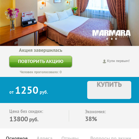
Акция завершилась
ПОВТОРИТЬ АКЦИЮ
Купи первым!
Человек проголосовало: 0
КУПИТЬ
1250
от
руб.
Цена без скидки:
Экономия:
13800
38%
руб.
Основное
Адреса
Отзывы
Вопросы по акции