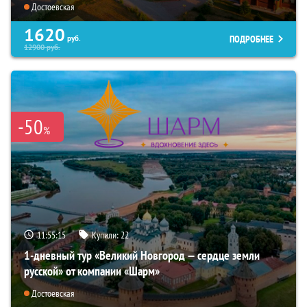
Достоевская
1620
ПОДРОБНЕЕ
руб.
12900
руб.
-50
%
11:55:14
Купили:
22
1-дневный тур «Великий Новгород — сердце земли
русской» от компании «Шарм»
Достоевская