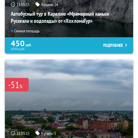
11:55:14
Купили:
24
Автобусный тур в Карелию «Мраморный каньон
Рускеала и водопады» от «ХохломаТур»
Сенная площадь
450
ПОДРОБНЕЕ
руб.
4550
руб.
-51
%
11:55:14
Купили:
5