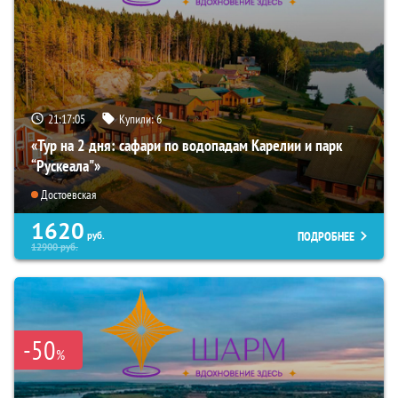
21:17:04
Купили:
6
«Тур на 2 дня: сафари по водопадам Карелии и парк
“Рускеала"»
Достоевская
1620
ПОДРОБНЕЕ
руб.
12900
руб.
-50
%