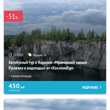
-51
%
21:17:04
Купили:
24
Автобусный тур в Карелию «Мраморный каньон
Рускеала и водопады» от «ХохломаТур»
Сенная площадь
450
ПОДРОБНЕЕ
руб.
4550
руб.