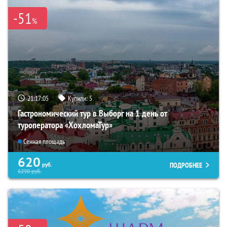
-51
%
21:17:04
Купили:
5
Гастрономический тур в Выборг на 1 день от
туроператора «ХохломаТур»
Сенная площадь
620
ПОДРОБНЕЕ
руб.
6290
руб.