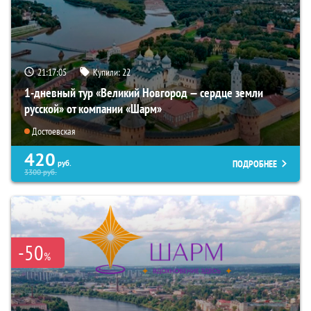
21:17:04
Купили:
22
1-дневный тур «Великий Новгород — сердце земли
русской» от компании «Шарм»
Достоевская
420
ПОДРОБНЕЕ
руб.
3300
руб.
-50
%