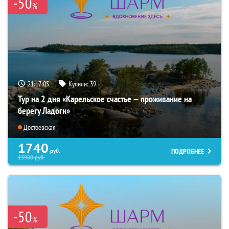
-50
%
21:17:04
Купили:
39
Тур на 2 дня «Карельское счастье — проживание на
берегу Ладоги»
Достоевская
1740
ПОДРОБНЕЕ
руб.
13900
руб.
-50
%