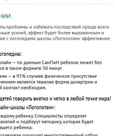
НИИ
ить проблемы и избежать последствий проще всего
еньше усилий, эффект будет более выраженным и
тия с логопедами школы «Логопотам» эффективнее
огопедию:
онлайн — по данным СанПиН ребенок может без
ся в таком формате 30 минут.
ами — в 95% случаев физическое присутствие
ючением является тяжелая форма дизартрии и
й контакт необходим.
етей говорить внятно и четко в любой точке мира!
лайн-школы «Логопотам»:
ждому ребенку. Специалисты определят
анятий и подберут методику, которая будет
ашего ребенка.
одаватели проходят многоступенчатый отбор