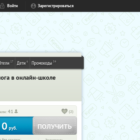
Войти
Зарегистрироваться
17
6
54
Отели
Дети
Промокоды
лога в онлайн-школе
41
(2)
или:
0
ПОЛУЧИТЬ
руб.
 без скидки: