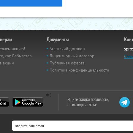
тнёрам
Документы
Кон
елаем акцию!
Агентский договор
spro
е, как Вебмастер
Лицензионный договор
Связ
е акции
Публичная оферта
Политика конфиденциальности
Ищите скидки поблизости,
не выходя из чата: