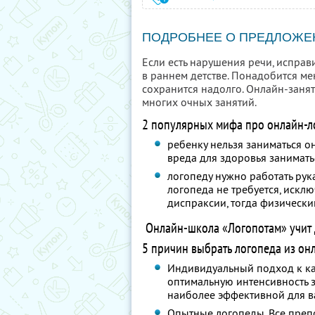
ПОДРОБНЕЕ О ПРЕДЛОЖЕ
Если есть нарушения речи, исправ
в раннем детстве. Понадобится м
сохранится надолго. Онлайн-заня
многих очных занятий.
2 популярных мифа про онлайн-л
ребенку нельзя заниматься 
вреда для здоровья занимать
логопеду нужно работать рук
логопеда не требуется, искл
диспраксии, тогда физически
Онлайн-школа «Логопотам» учит д
5 причин выбрать логопеда из он
Индивидуальный подход к ка
оптимальную интенсивность з
наиболее эффективной для в
Опытные логопеды. Все преп