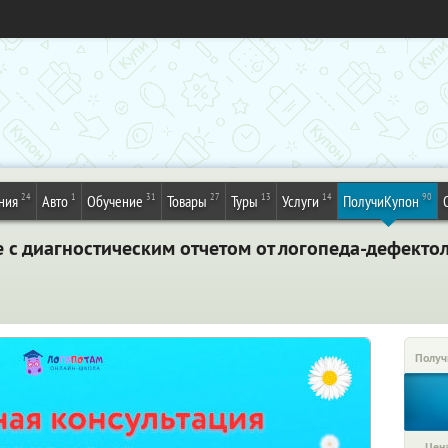
24
1
31
27
13
14
90
ния
Авто
Обучение
Товары
Туры
Услуги
ПолучиКупон
 с диагностическим отчетом от логопеда-дефекто
Получ
Цена