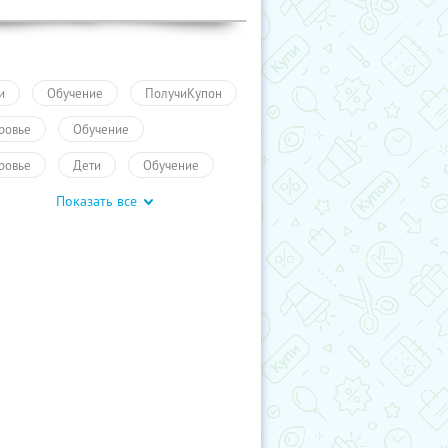
и
Обучение
ПолучиКупон
ровье
Обучение
ровье
Дети
Обучение
Показать все