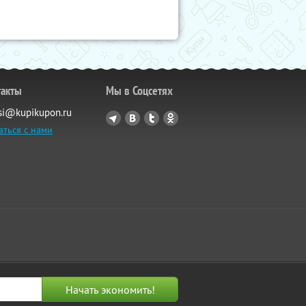
такты
Мы в Соцсетях
si@kupikupon.ru
аться с нами