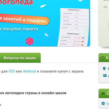
∞
Вопросы по акции
К
а для
IOS
или
Android
и покажите купон с экрана
щим логопедом страны в онлайн-школе
О
l
.