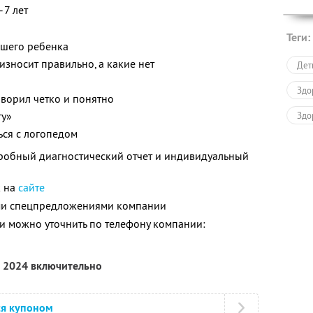
–7 лет
Теги:
ашего ребенка
износит правильно, а какие нет
Дет
Здо
оворил четко и понятно
ту»
Здо
ься с логопедом
дробный диагностический отчет и индивидуальный
к на
сайте
ими спецпредложениями компании
 можно уточнить по телефону компании:
а 2024 включительно
ся купоном