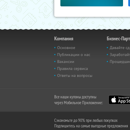
Компания
Бизнес-Пар
Основное
Давайте сд
Публикации о нас
Заработайт
Вакансии
Прошедши
Правила сервиса
Ответы на вопросы
Все наши купоны доступны
через Мобильное Приложение:
Сэкономьте до 90% при любых покупках
Подпишитесь на самые выгодные предложения