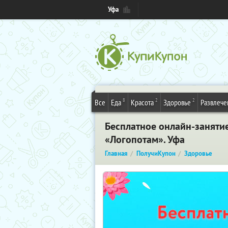
Уфа
8
2
2
Все
Еда
Красота
Здоровье
Развлече
Бесплатное онлайн-занятие
«Логопотам». Уфа
Главная
ПолучиКупон
Здоровье