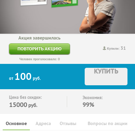
Акция завершилась
31
ПОВТОРИТЬ АКЦИЮ
Купили:
Человек проголосовало: 0
КУПИТЬ
100
от
руб.
Цена без скидки:
Экономия:
15000
99%
руб.
Основное
Адреса
Отзывы
Вопросы по акции