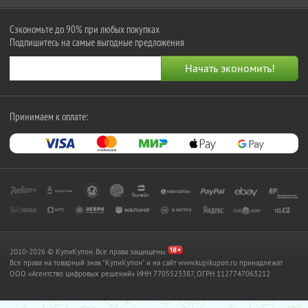
Сэкономьте до 90% при любых покупках
Подпишитесь на самые выгодные предложения
Принимаем к оплате:
2010-2026 © КупиКупон. Все права защищены.
Все права на товарный знак "КупиКупон" и на сайт www.kupikupon.ru принадлежат
OOO «Агентство цифровых решений» ИНН 7705523387, ОГРН 1127747063212