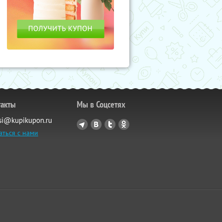
такты
Мы в Соцсетях
si@kupikupon.ru
аться с нами