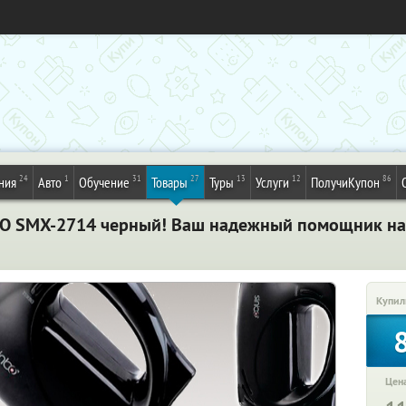
24
1
31
27
13
12
86
ния
Авто
Обучение
Товары
Туры
Услуги
ПолучиКупон
O SMX-2714 черный! Ваш надежный помощник на 
Купил
Цена