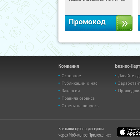
Россия
Промокод
Компания
Бизнес-Пар
Основное
Давайте сд
Публикации о нас
Заработайт
Вакансии
Прошедши
Правила сервиса
Ответы на вопросы
Все наши купоны доступны
через Мобильное Приложение: