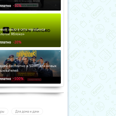
сплатно
-10%
вый заказ в сети магазинов
олотое Яблоко»
сплатно
-20%
дней бесплатно в START для новых
льзователей
сплатно
-100%
ары
Для дома и дачи