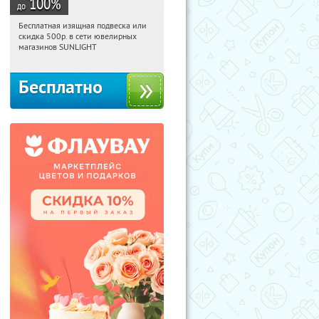
100
%
до
Бесплатная изящная подвеска или
15:01:32
Получили:
73
скидка 500р. в сети ювелирных
Россия
магазинов SUNLIGHT
Бесплатно