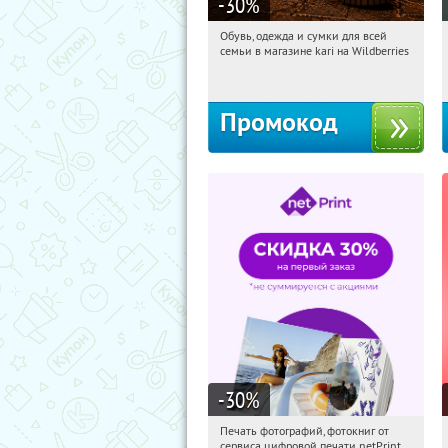
-30
%
Обувь, одежда и сумки для всей
15:01:32
Получили:
31
семьи в магазине kari на Wildberries
Россия
Промокод
-30
%
Печать фотографий, фотокниг от
15:01:32
Получили:
4
сервиса цифровой печати netPrint