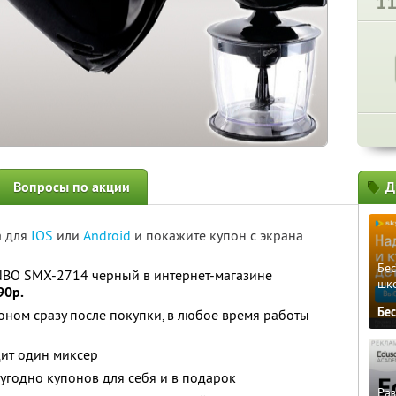
1
Вопросы по акции
Д
а для
IOS
или
Android
и покажите купон с экрана
Бе
INBO SMX-2714 черный в интернет-магазине
шк
90р.
Бе
оном сразу после покупки, в любое время работы
дит один миксер
угодно купонов для себя и в подарок
Ра