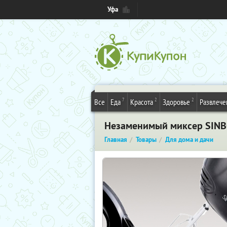
Уфа
7
2
2
Все
Еда
Красота
Здоровье
Развлече
Незаменимый миксер SINB
Главная
Товары
Для дома и дачи