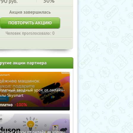
190
30%
руб.
Акция завершилась
ПОВТОРИТЬ АКЦИЮ
Человек проголосовало: 0
ругие акции партнера
сплатный вводный урок от онлайн-
олы Skysmart
сплатно
-100%
зличные курсы от онлайн-академии