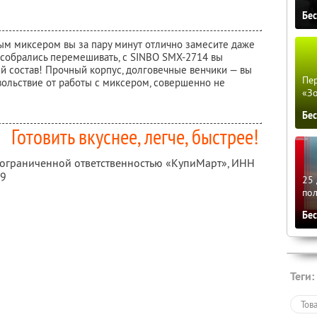
Бе
ым миксером вы за пару минут отлично замесите даже
е собрались перемешивать, с SINBO SMX-2714 вы
й состав! Прочный корпус, долговечные венчики — вы
Пер
вольствие от работы с миксером, совершенно не
«З
Бе
Готовить вкуснее, легче, быстрее!
с ограниченной ответственностью «КупиМарт»,
ИНН
09
25 
по
Бе
Теги:
Тов