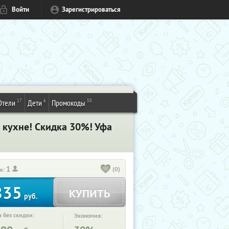
Войти
Зарегистрироваться
17
6
50
Отели
Дети
Промокоды
кухне! Скидка 30%! Уфа
1
(0)
и:
835
КУПИТЬ
руб.
 без скидки:
Экономия: