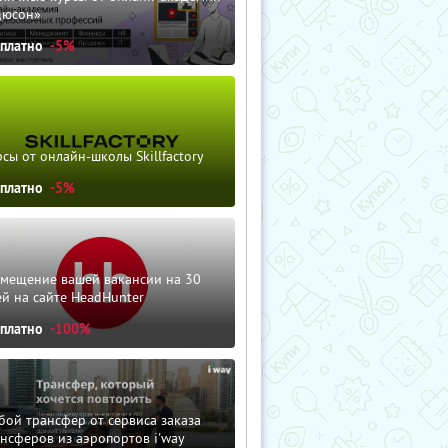
дюсон»
сплатно
-5%
сы от онлайн-школы Skillfactory
сплатно
-5%
змещение вашей вакансии на 30
й на сайте HeadHunter
сплатно
-100%
ой трансфер от сервиса заказа
нсферов из аэропортов i'way