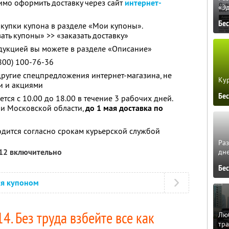
имо оформить доставку через сайт
интернет-
«Э
Бе
купки купона в разделе «Мои купоны».
ать купоны» >> «заказать доставку»
дукцией вы можете в разделе «Описание»
800) 100-76-36
другие спецпредложения интернет-магазина, не
Кур
и и акциями
Бе
тся с 10.00 до 18.00 в течение 3 рабочих дней.
 и Московской области,
до 1 мая доставка по
дится согласно срокам курьерской службой
Ра
012 включительно
дне
Бе
ся купоном
. Без труда взбейте все как
Люб
тра