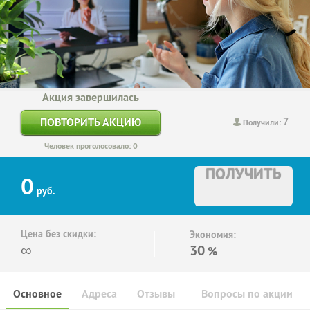
Акция завершилась
7
ПОВТОРИТЬ АКЦИЮ
Получили:
Человек проголосовало: 0
ПОЛУЧИТЬ
0
руб.
Цена без скидки:
Экономия:
∞
30
%
Основное
Адреса
Отзывы
Вопросы по акции