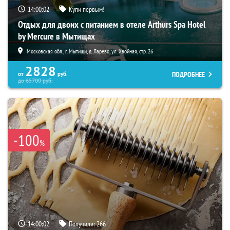
14:00:01
Купи первым!
Отдых для двоих с питанием в отеле Arthurs Spa Hotel
by Mercure в Мытищах
Московская обл., г. Мытищи, д. Ларево, ул. Хвойная, стр. 26
2828
ПОДРОБНЕЕ
от
руб.
до
65700
руб.
-100
%
14:00:01
Получили:
266