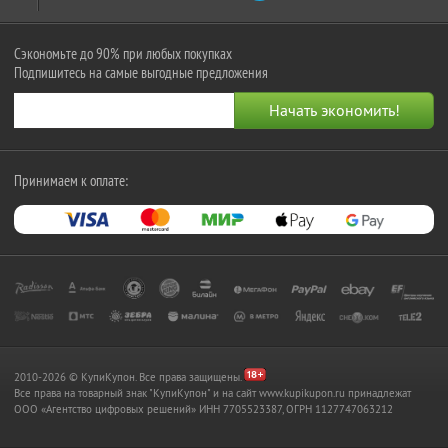
Сэкономьте до 90% при любых покупках
Подпишитесь на самые выгодные предложения
Принимаем к оплате:
2010-2026 © КупиКупон. Все права защищены.
Все права на товарный знак "КупиКупон" и на сайт www.kupikupon.ru принадлежат
OOO «Агентство цифровых решений» ИНН 7705523387, ОГРН 1127747063212