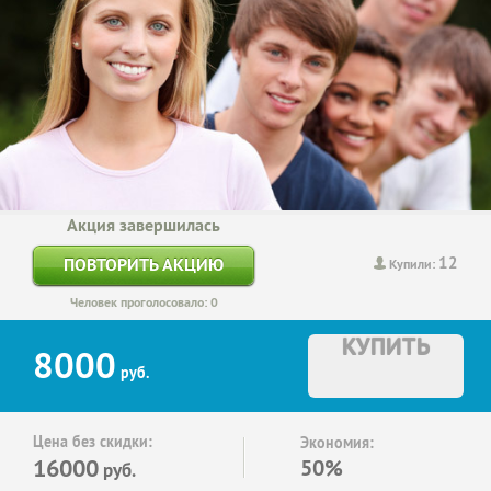
Акция завершилась
12
ПОВТОРИТЬ АКЦИЮ
Купили:
Человек проголосовало: 0
КУПИТЬ
8000
руб.
Цена без скидки:
Экономия:
16000
50%
руб.