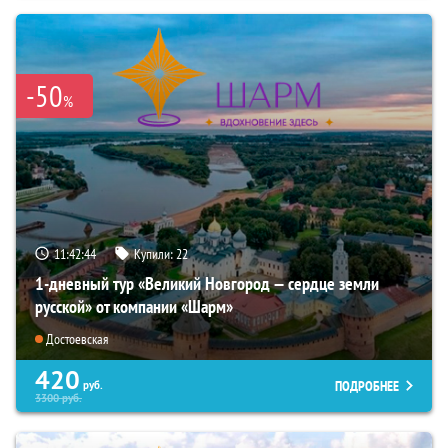
-50
%
11:42:43
Купили:
22
1-дневный тур «Великий Новгород — сердце земли
русской» от компании «Шарм»
Достоевская
420
ПОДРОБНЕЕ
руб.
3300
руб.