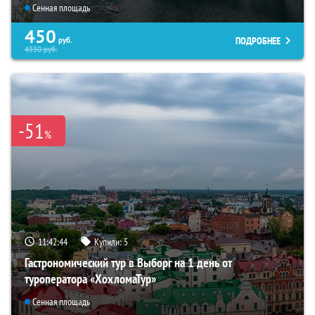
Сенная площадь
450
ПОДРОБНЕЕ
руб.
4550
руб.
-51
%
11:42:43
Купили:
5
Гастрономический тур в Выборг на 1 день от
туроператора «ХохломаТур»
Сенная площадь