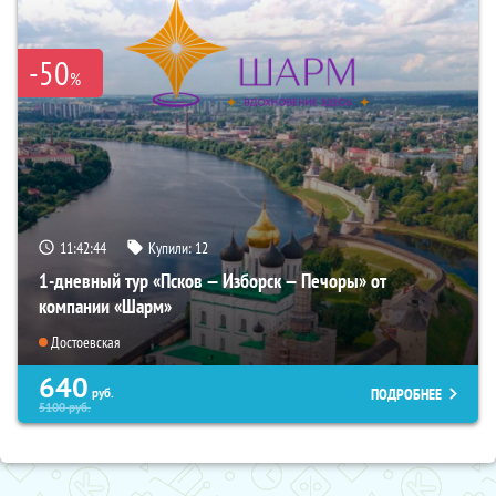
-50
%
11:42:43
Купили:
12
1-дневный тур «Псков — Изборск — Печоры» от
компании «Шарм»
Достоевская
640
ПОДРОБНЕЕ
руб.
5100
руб.