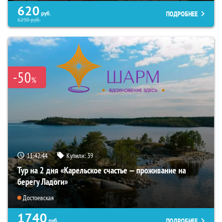
620
ПОДРОБНЕЕ
руб.
6290
руб.
-50
%
11:42:43
Купили:
39
Тур на 2 дня «Карельское счастье — проживание на
берегу Ладоги»
Достоевская
1740
ПОДРОБНЕЕ
руб.