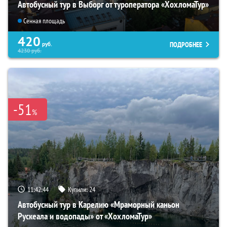
Автобусный тур в Выборг от туроператора «ХохломаТур»
Сенная площадь
420
ПОДРОБНЕЕ
руб.
4230
руб.
-51
%
11:42:43
Купили:
24
Автобусный тур в Карелию «Мраморный каньон
Рускеала и водопады» от «ХохломаТур»