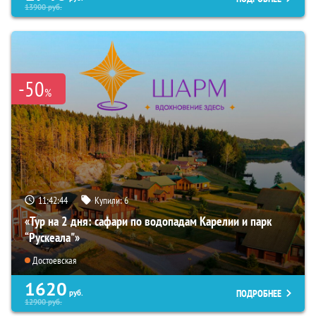
13900
руб.
-50
%
11:42:43
Купили:
6
«Тур на 2 дня: сафари по водопадам Карелии и парк
“Рускеала"»
Достоевская
1620
ПОДРОБНЕЕ
руб.
12900
руб.