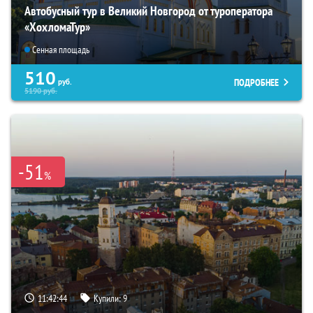
Автобусный тур в Великий Новгород от туроператора
«ХохломаТур»
Сенная площадь
510
ПОДРОБНЕЕ
руб.
5190
руб.
-51
%
11:42:43
Купили:
9