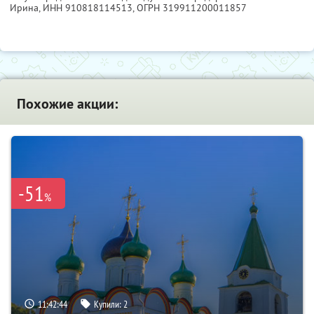
Ирина,
ИНН 910818114513
, ОГРН 319911200011857
Похожие акции:
-51
%
11:42:43
Купили:
2