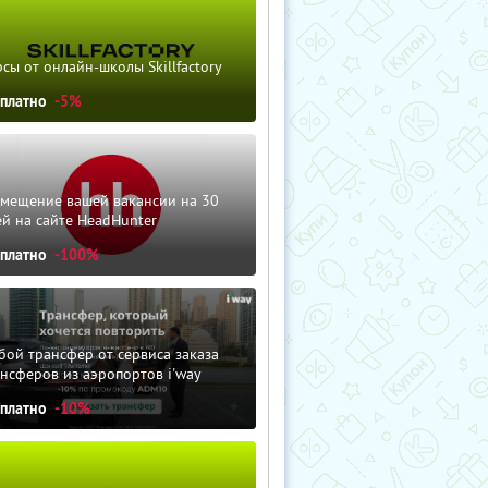
сы от онлайн-школы Skillfactory
сплатно
-5%
змещение вашей вакансии на 30
й на сайте HeadHunter
сплатно
-100%
ой трансфер от сервиса заказа
нсферов из аэропортов i'way
сплатно
-10%