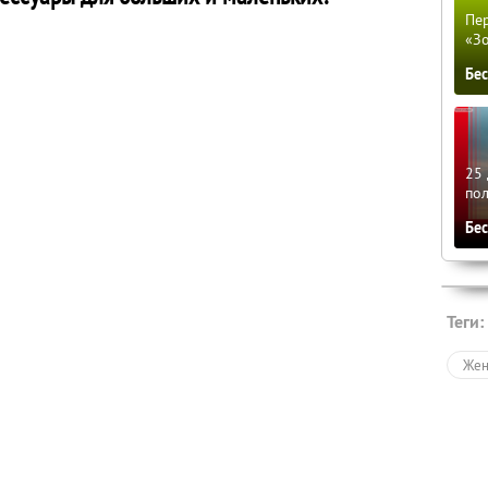
Пер
«З
Бе
25 
по
Бе
Теги:
Жен