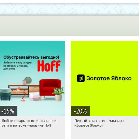
-15
%
-20
%
Любые товары во всей розничной
Первый заказ в сети магазинов
19:22:05
Получили:
83
19:22:05
Получи первым!
сети и интернет-магазине Hoff
«Золотое Яблоко»
Москва, 1-й Волоколамский проезд,
Россия
10с1