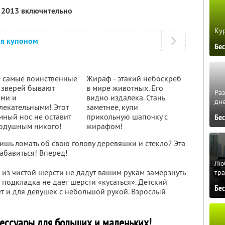
я 2013 включительно
Кур
ся купоном
Бе
 самые воинственные
Жираф - этакий небоскреб
 зверей бывают
в мире животных. Его
Ра
ми и
видно издалека. Стань
дне
лекательными! Этот
заметнее, купи
мный нос не оставит
прикольную шапочку с
Бе
одушным никого!
жирафом!
шь ломать об свою голову деревяшки и стекло? Эта
абавиться! Вперед!
Люб
из чистой шерсти не дадут вашим рукам замерзнуть
тра
 подкладка не дает шерсти «кусаться». Детский
Бе
ет и для девушек с небольшой рукой. Взрослый
сессуары для больших и маленьких!