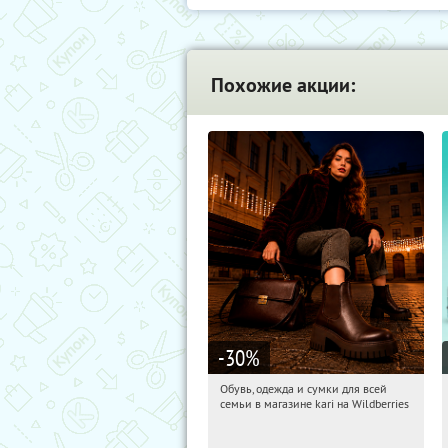
Похожие акции:
-30
%
Обувь, одежда и сумки для всей
19:22:05
Получи первым!
семьи в магазине kari на Wildberries
Россия