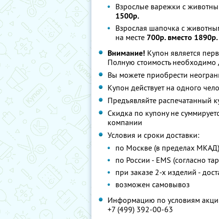
Взрослые варежки с животны
1500р.
Взрослая шапочка с животным
на месте
700р. вместо 1890р.
Внимание!
Купон является перв
Полную стоимость необходимо д
Вы можете приобрести неограни
Купон действует на одного чел
Предъявляйте распечатанный к
Скидка по купону не суммируе
компании
Условия и сроки доставки:
по Москве (в пределах МКАД) 
по России - EMS (согласно та
при заказе 2-х изделий - дост
возможен самовывоз
Информацию по условиям акции
+7 (499) 392-00-63