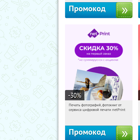
Промокод
-30
%
Печать фотографий, фотокниг от
19:22:05
Получили:
4
сервиса цифровой печати netPrint
Россия
Промокод