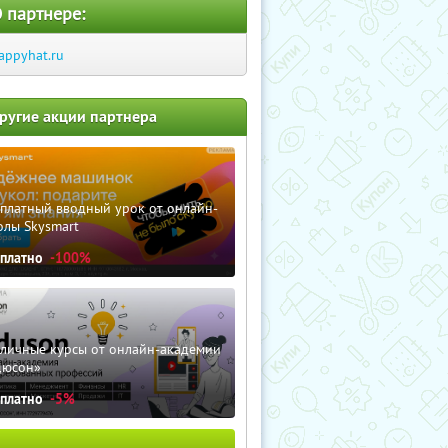
 партнере:
appyhat.ru
ругие акции партнера
сплатный вводный урок от онлайн-
олы Skysmart
сплатно
-100%
зличные курсы от онлайн-академии
дюсон»
сплатно
-5%