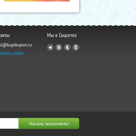
такты
Мы в Соцсетях
si@kupikupon.ru
аться с нами