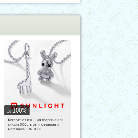
100
%
до
Бесплатная изящная подвеска или
19:22:05
Получили:
73
скидка 500р. в сети ювелирных
Россия
магазинов SUNLIGHT