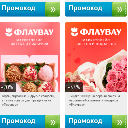
Промокод
Промокод
-20
%
-33
%
Торты, пирожные и другие сладости,
Скидка 1000р. на первый заказ на
19:22:05
Получили:
6
19:22:05
Получили:
18
а также товары для праздника на
маркетплейсе цветов и подарков
Россия
Россия
«Флаувау»
«Флаувау»
Промокод
Промокод