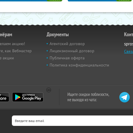
тнёрам
Документы
Кон
елаем акцию!
Агентский договор
spro
е, как Вебмастер
Лицензионный договор
Связ
е акции
Публичная оферта
Политика конфиденциальности
Ищите скидки поблизости,
не выходя из чата: