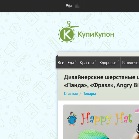
Уфа
7
2
2
Все
Еда
Красота
Здоровье
Развлече
Дизайнерские шерстяные ш
«Панда», «Фразл», Angry Bi
Главная
Товары