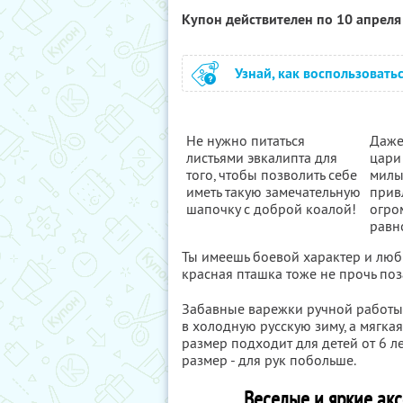
Купон действителен по 10 апрел
Узнай, как воспользовать
Не нужно питаться
Даже
листьями эвкалипта для
цари
того, чтобы позволить себе
милы
иметь такую замечательную
прив
шапочку с доброй коалой!
огро
равн
Ты имеешь боевой характер и люби
красная пташка тоже не прочь поз
Забавные варежки ручной работы 
в холодную русскую зиму, а мягкая
размер подходит для детей от 6 л
размер - для рук побольше.
Веселые и яркие ак