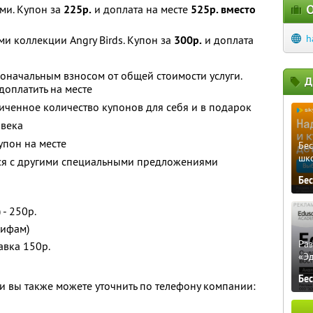
О
ми. Купон за
225р.
и доплата на месте
525р. вместо
h
и коллекции Angry Birds. Купон за
300р.
и доплата
оначальным взносом от общей стоимости услуги.
Д
оплатить на месте
ченное количество купонов для себя и в подарок
овека
упон на месте
Бе
шк
тся с другими специальными предложениями
Бе
- 250р.
рифам)
Ра
авка 150р.
«Э
Бе
 вы также можете уточнить по телефону компании: