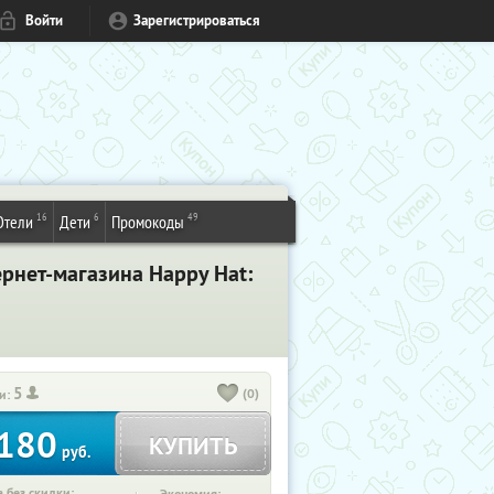
Войти
Зарегистрироваться
16
6
49
Отели
Дети
Промокоды
рнет-магазина Happy Hat:
5
(0)
и:
180
КУПИТЬ
руб.
 без скидки: