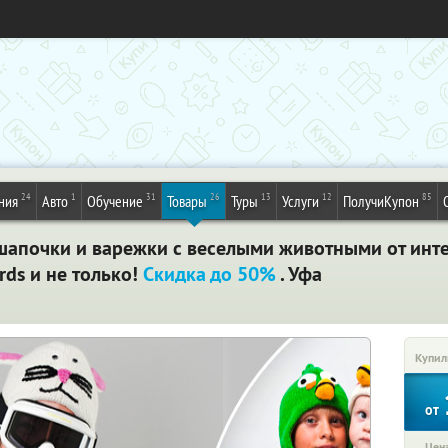
24
1
31
26
13
12
85
ния
Авто
Обучение
Товары
Туры
Услуги
ПолучиКупон
апочки и варежки с веселыми животными от инте
rds и не только!
Скидка до 50%
. Уфа
Купил
от
Цена