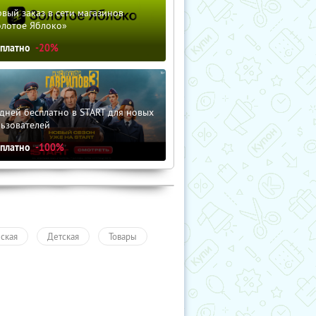
вый заказ в сети магазинов
олотое Яблоко»
сплатно
-20%
дней бесплатно в START для новых
льзователей
сплатно
-100%
ская
Детская
Товары