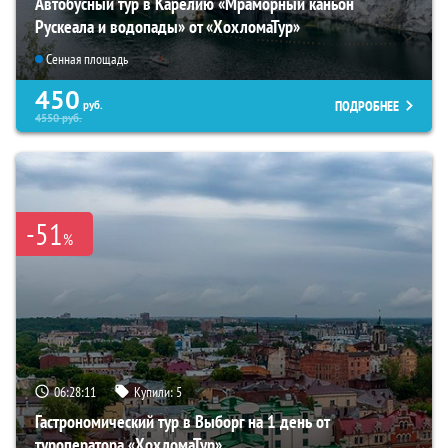
Автобусный тур в Карелию «Мраморный каньон
Рускеала и водопады» от «ХохломаТур»
Сенная площадь
450
ПОДРОБНЕЕ
руб.
4550
руб.
-51
%
06:28:10
Купили:
5
Гастрономический тур в Выборг на 1 день от
туроператора «ХохломаТур»