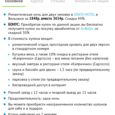
Основное
Адреса
Отзывы
Вопросы по акции
Романтическая ночь для двух человек в
GRATA HOTEL
в
Вильнюсе за
1848р. вместо 3654р.
Скидка 49%
БОНУС:
Приобретая купон по данной акции, вы бесплатно
получаете купон на покупку авиабилетов от
AirBaltic
со
скидкой 30%
В стоимость купона входит:
романтический отдых, просторная кровать для двух персон
в стандартном номере
бутылка вина, а также 10% скидка в ресторане отеля
«Каприччио» (Capriccio) – все меню питания (без напитков)
вкусный завтрак в ресторане отеля «Каприччио» (Capriccio)
сауна и бассейн для двоих – 1,5 часа (по предварительному
заказу)
парковка у отеля (по предварительному заказу)
беспроводной доступ в интернет
Ранний заезд с 12 часов и поздний выезд до 15 часов
Продолжительность: одна ночь
Вы можете приобрести неограниченное количество купонов
для себя и в подарок
Купон действует на 2 человек