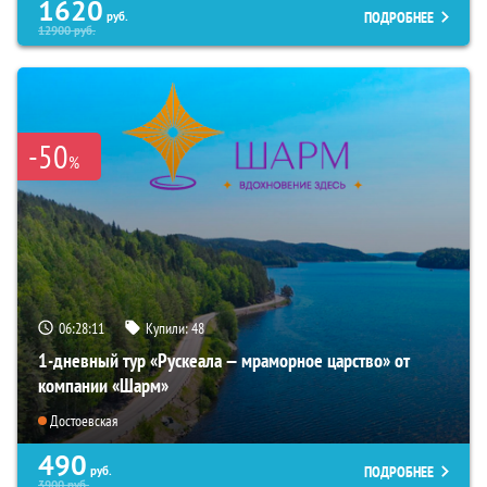
1620
ПОДРОБНЕЕ
руб.
12900
руб.
-50
%
06:28:10
Купили:
48
1-дневный тур «Рускеала — мраморное царство» от
компании «Шарм»
Достоевская
490
ПОДРОБНЕЕ
руб.
3900
руб.