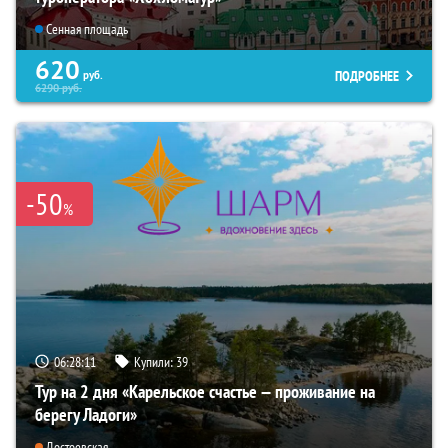
Сенная площадь
620
ПОДРОБНЕЕ
руб.
6290
руб.
-50
%
06:28:10
Купили:
39
Тур на 2 дня «Карельское счастье — проживание на
берегу Ладоги»
Достоевская