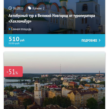
06:28:10
Купили:
2
Автобусный тур в Великий Новгород от туроператора
«ХохломаТур»
Сенная площадь
510
ПОДРОБНЕЕ
руб.
5190
руб.
-51
%