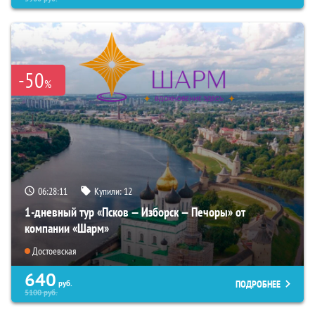
-50
%
06:28:10
Купили:
12
1-дневный тур «Псков — Изборск — Печоры» от
компании «Шарм»
Достоевская
640
ПОДРОБНЕЕ
руб.
5100
руб.