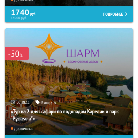
1740
ПОДРОБНЕЕ
руб.
13900
руб.
-50
%
06:28:10
Купили:
6
«Тур на 2 дня: сафари по водопадам Карелии и парк
“Рускеала"»
Достоевская