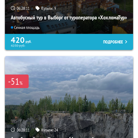
06:28:10
Купили:
9
Автобусный тур в Выборг от туроператора «ХохломаТур»
Сенная площадь
420
ПОДРОБНЕЕ
руб.
4230
руб.
-51
%
06:28:10
Купили:
24