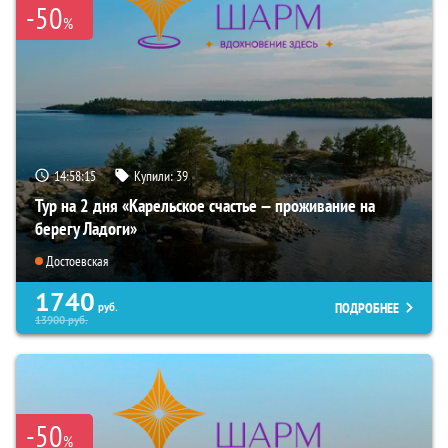
-50
%
14:58:14
Купили:
39
Тур на 2 дня «Карельское счастье — проживание на
берегу Ладоги»
Достоевская
1740
ПОДРОБНЕЕ
руб.
13900
руб.
-50
%