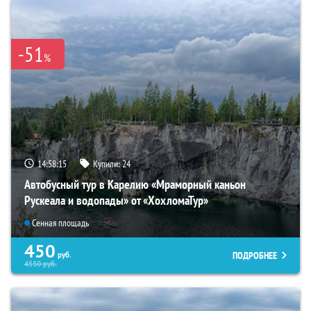
-51
%
14:58:14
Купили:
24
Автобусный тур в Карелию «Мраморный каньон
Рускеала и водопады» от «ХохломаТур»
Сенная площадь
450
ПОДРОБНЕЕ
руб.
4550
руб.