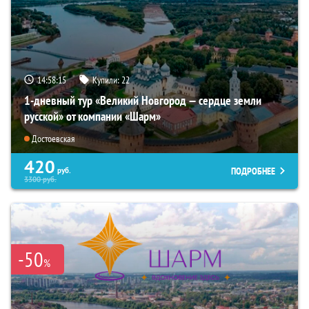
14:58:14
Купили:
22
1-дневный тур «Великий Новгород — сердце земли
русской» от компании «Шарм»
Достоевская
420
ПОДРОБНЕЕ
руб.
3300
руб.
-50
%