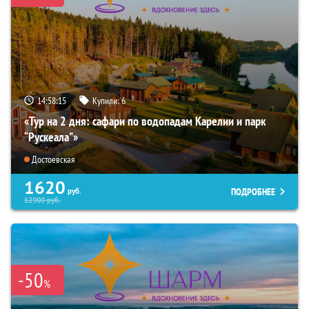
14:58:14
Купили:
6
«Тур на 2 дня: сафари по водопадам Карелии и парк
“Рускеала"»
Достоевская
1620
ПОДРОБНЕЕ
руб.
12900
руб.
-50
%