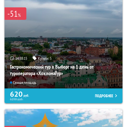
-51
%
14:58:14
Купили:
5
Гастрономический тур в Выборг на 1 день от
туроператора «ХохломаТур»
Сенная площадь
620
ПОДРОБНЕЕ
руб.
6290
руб.