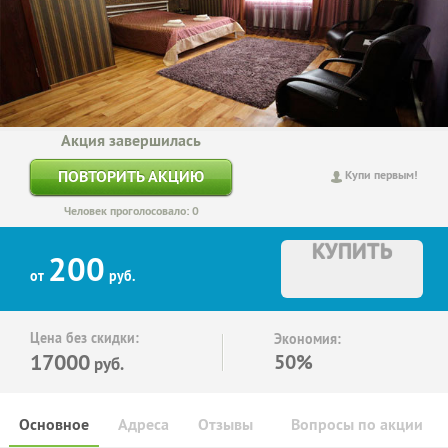
Акция завершилась
ПОВТОРИТЬ АКЦИЮ
Купи первым!
Человек проголосовало: 0
КУПИТЬ
200
от
руб.
Цена без скидки:
Экономия:
17000
50%
руб.
Основное
Адреса
Отзывы
Вопросы по акции