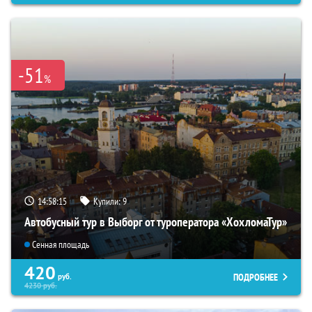
-51
%
14:58:14
Купили:
9
Автобусный тур в Выборг от туроператора «ХохломаТур»
Сенная площадь
420
ПОДРОБНЕЕ
руб.
4230
руб.