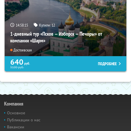
14:58:14
Купили:
12
1-дневный тур «Псков — Изборск — Печоры» от
компании «Шарм»
Достоевская
640
ПОДРОБНЕЕ
руб.
5100
руб.
Компания
Основное
Публикации о нас
Вакансии