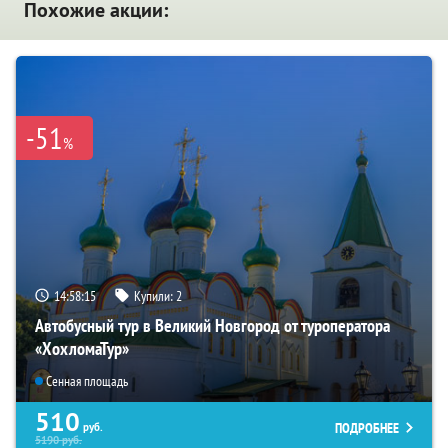
Похожие акции:
-51
%
14:58:14
Купили:
2
Автобусный тур в Великий Новгород от туроператора
«ХохломаТур»
Сенная площадь
510
ПОДРОБНЕЕ
руб.
5190
руб.