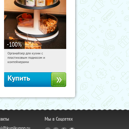
-100
%
Органайзер для кухни с
11:41:43
Получили:
312
пластиковым подносом и
Россия
контейнерами
Купить
такты
Мы в Соцсетях
si@kupikupon.ru