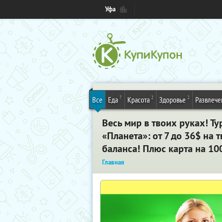
Уфа
7
2
2
Все
Еда
Красота
Здоровье
Развлече
Весь мир в твоих руках! Т
«Планета»: от 7 до 36$ н
баланса! Плюс карта на 100
Главная