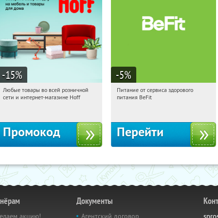
-15
%
-5
%
Любые товары во всей розничной
Питание от сервиса здорового
11:41:43
Получили:
83
11:41:43
Получи первым!
сети и интернет-магазине Hoff
питания BeFit
Москва, 1-й Волоколамский проезд,
Россия
10с1
Промокод
Перейти
тнёрам
Документы
Кон
елаем акцию!
Агентский договор
spro