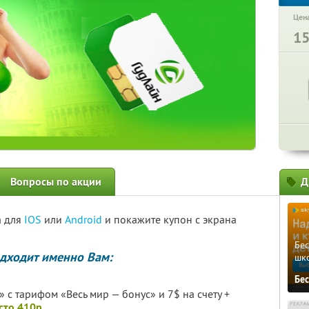
Цена
1
Вопросы по акции
Д
а для
IOS
или
Android
и покажите купон с экрана
Бе
дходит именно Вам:
шк
Бе
 с тарифом «Весь мир — бонус» и 7$ на счету +
есто 410р.