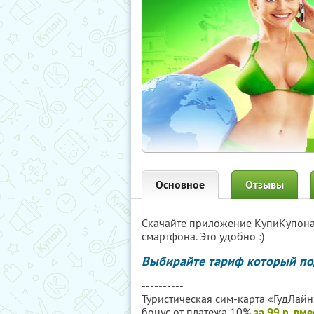
Основное
Отзывы
Скачайте приложение КупиКупон
смартфона. Это удобно :)
Выбирайте тариф который по
----------
Туристическая сим-карта «ГудЛайн»
бонус от платежа 10%
за 99 р. вм