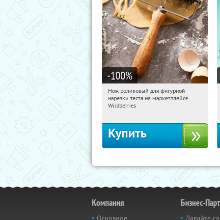
-100
%
Нож роликовый для фигурной
11:41:43
Получили:
265
нарезки теста на маркетплейсе
Россия
Wildberries
Купить
Компания
Бизнес-Пар
Основное
Давайте сд