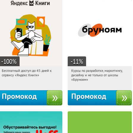
-100
%
-11
%
Бесплатный доступ до 45 дней к
Курсы по разработке, маркетингу,
11:41:43
Получи первым!
11:41:43
Получи первым!
сервису «Яндекс Книги»
дизайну и не только от школы
Россия
Россия
«Бруноям»
Промокод
Промокод