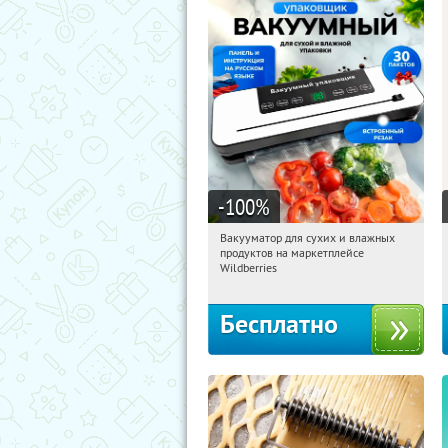
-100
%
Вакууматор для сухих и влажных
11:41:43
Получили:
175
продуктов на маркетплейсе
Россия
Wildberries
Бесплатно