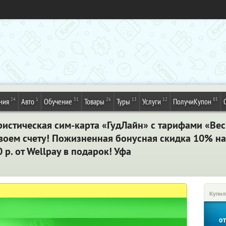
24
1
31
26
13
12
85
ния
Авто
Обучение
Товары
Туры
Услуги
ПолучиКупон
уристическая сим-карта «ГудЛайн» с тарифами «Вес
а твоем счету! Пожизненная бонусная скидка 10% 
 р. от Wellpay в подарок! Уфа
Купил
о