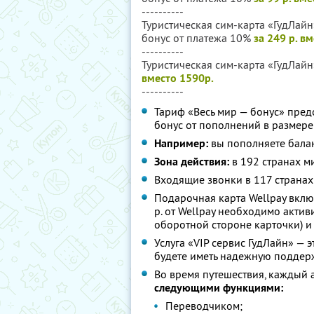
----------
Туристическая сим-карта «ГудЛайн»
бонус от платежа 10%
за 249 р. в
----------
Туристическая сим-карта «ГудЛайн
вместо 1590р.
----------
Тариф «Весь мир — бонус» пред
бонус от пополнений в размере
Например:
вы пополняете баланс
Зона действия:
в 192 странах м
Входящие звонки в 117 странах
Подарочная карта Wellpay вклю
р. от Wellpay необходимо активи
оборотной стороне карточки) и 
Услуга «VIP сервис ГудЛайн» — э
будете иметь надежную поддерж
Во время путешествия, каждый
следующими функциями:
Переводчиком;