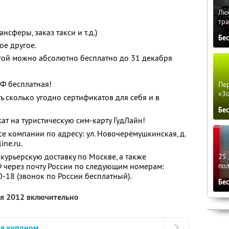
Люб
тра
сферы, заказ такси и т.д.)
Бе
е другое.
гой можно абсолютно бесплатно до 31 декабря
РФ бесплатная!
Пер
«З
ь сколько угодно сертификатов для себя и в
Бе
т на туристическую сим-карту ГудЛайн!
е компании по адресу: ул. Новочерёмушкинская, д.
ine.ru.
курьерскую доставку по Москве, а также
25 
Ф через почту России по следующим номерам:
по
0-18 (звонок по России бесплатный).
Бе
ля 2012 включительно
ся купоном