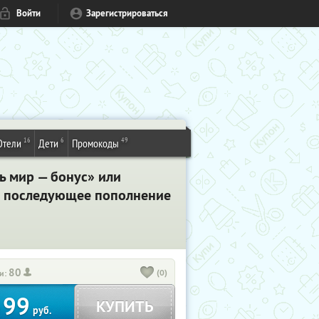
Войти
Зарегистрироваться
16
6
49
Отели
Дети
Промокоды
ь мир — бонус» или
на последующее пополнение
80
(0)
и:
99
КУПИТЬ
т
руб.