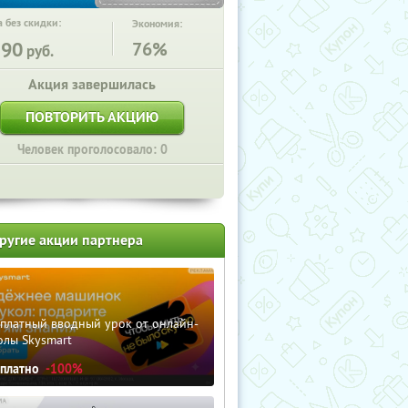
 без скидки:
Экономия:
590
76%
руб.
Акция завершилась
ПОВТОРИТЬ АКЦИЮ
Человек проголосовало: 0
ругие акции партнера
сплатный вводный урок от онлайн-
олы Skysmart
сплатно
-100%