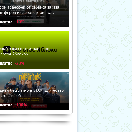
ой трансфер от сервиса заказа
нсферов из аэропортов i'way
сплатно
-10%
вый заказ в сети магазинов
олотое Яблоко»
сплатно
-20%
дней бесплатно в START для новых
льзователей
сплатно
-100%