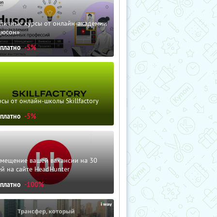
зличные курсы от онлайн-академии
дюсон»
сплатно
-5%
сы от онлайн-школы Skillfactory
сплатно
-5%
змещение вашей вакансии на 30
й на сайте HeadHunter
сплатно
-100%