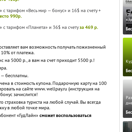
 с тарифом «Весь мир — бонус» и 16$ на счету +
Ра
место 990р.
«Э
» с тарифом «Планета» и 36$ на счету
за 469 р.
Бе
оставляет вам возможность получать пожизненный
 10% от платежа.
 на 5000 р., а вам на счет приходит 5500 р.!
Кур
ира.
Бе
 — бесплатны.
чена в стоимость купона. Подарочную карту на 100
ровать на сайте www. wellpay.ru (инструкция на
бонус зачислится!
Ра
то страховка туриста на любой случай. Вы всегда
дне
ку в любой точке мира.
Бе
 абонент «ГудЛайн»
сможет воспользоваться