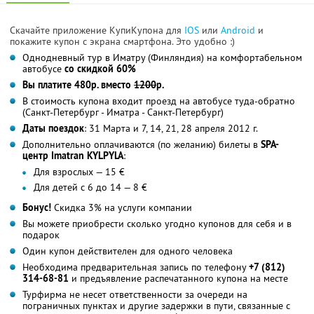
Скачайте приложение КупиКупона для
IOS
или
Android
и
покажите купон с экрана смартфона. Это удобно :)
Однодневный тур в Иматру (Финляндия) на комфортабельном
автобусе
со скидкой 60%
Вы платите 480р. вместо
1200
р.
В стоимость купона входит проезд на автобусе туда-обратно
(Санкт-Петербург - Иматра - Санкт-Петербург)
Даты поездок
: 31 Марта и 7, 14, 21, 28 апреля 2012 г.
Дополнительно оплачиваются (по желанию) билеты в
SPA-
центр Imatran KYLPYLA
:
Для взрослых — 15 €
Для детей с 6 до 14 — 8 €
Бонус!
Скидка 3% на услуги компании
Вы можете приобрести сколько угодно купонов для себя и в
подарок
Один купон действителен для одного человека
Необходима предварительная запись по телефону
+7 (812)
314-68-81
и предъявление распечатанного купона на месте
Турфирма не несет ответственности за очереди на
пограничных пунктах и другие задержки в пути, связанные с