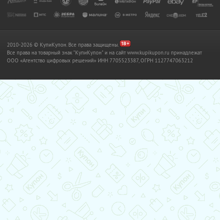
2010-2026 © КупиКупон. Все права защищены.
Все права на товарный знак "КупиКупон" и на сайт www.kupikupon.ru принадлежат
OOO «Агентство цифровых решений» ИНН 7705523387, ОГРН 1127747063212