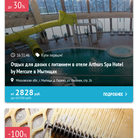
30
%
до
16:31:45
Купи первым!
Отдых для двоих с питанием в отеле Arthurs Spa Hotel
by Mercure в Мытищах
Московская обл., г. Мытищи, д. Ларево, ул. Хвойная, стр. 26
2828
ПОДРОБНЕЕ
от
руб.
до
65700
руб.
-100
%