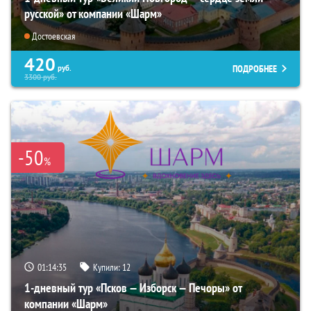
русской» от компании «Шарм»
Достоевская
420
ПОДРОБНЕЕ
руб.
3300
руб.
-50
%
01:14:34
Купили:
12
1-дневный тур «Псков — Изборск — Печоры» от
компании «Шарм»