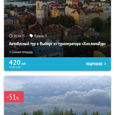
01:14:34
Купили:
9
Автобусный тур в Выборг от туроператора «ХохломаТур»
Сенная площадь
420
ПОДРОБНЕЕ
руб.
4230
руб.
-51
%