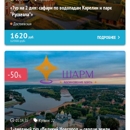
«Тур на 2 дня: сафари по водопадам Карелии и парк
“Рускеала"»
Достоевская
1620
ПОДРОБНЕЕ
руб.
12900
руб.
-50
%
01:14:34
Купили:
22
1-дневный тур «Великий Новгород — сердце земли