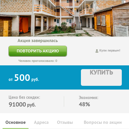
Акция завершилась
ПОВТОРИТЬ АКЦИЮ
Купи первым!
Человек проголосовало: 0
КУПИТЬ
500
от
руб.
Цена без скидки:
Экономия:
91000
48%
руб.
Основное
Адреса
Отзывы
Вопросы по акции