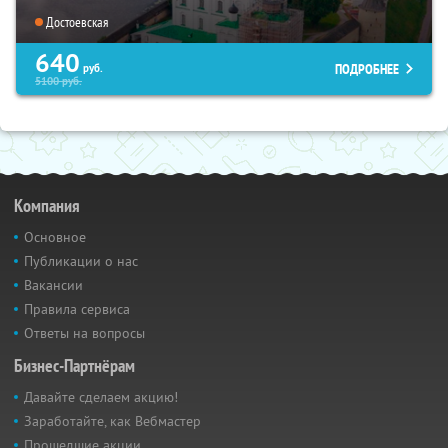
Достоевская
640
ПОДРОБНЕЕ
руб.
5100
руб.
Компания
Основное
Публикации о нас
Вакансии
Правила сервиса
Ответы на вопросы
Бизнес-Партнёрам
Давайте сделаем акцию!
Заработайте, как Вебмастер
Прошедшие акции