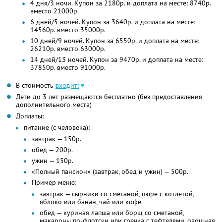
4 дня/3 ночи. Купон за 2180р. и доплата на месте: 8740р.
вместо 21000р.
6 дней/5 ночей. Купон за 3640р. и доплата на месте:
14560р. вместо 35000р.
10 дней/9 ночей. Купон за 6550р. и доплата на месте:
26210р. вместо 63000р.
14 дней/13 ночей. Купон за 9470р. и доплата на месте:
37850р. вместо 91000р.
В стоимость
входит:
Дети до 3 лет размещаются бесплатно (без предоставления
дополнительного места)
Доплаты:
питание (с человека):
завтрак — 150р.
обед — 200р.
ужин — 150р.
«Полный пансион» (завтрак, обед и ужин) — 500р.
Пример меню:
завтрак — сырники со сметаной, пюре с котлетой,
яблоко или банан, чай или кофе
обед — куриная лапша или борщ со сметаной,
макароны по-флотски или гречка с тефтелями, овощная