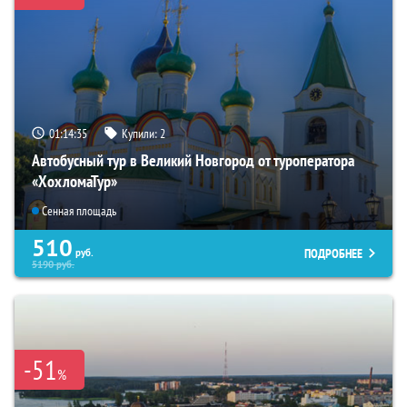
01:14:34
Купили:
2
Автобусный тур в Великий Новгород от туроператора
«ХохломаТур»
Сенная площадь
510
ПОДРОБНЕЕ
руб.
5190
руб.
-51
%