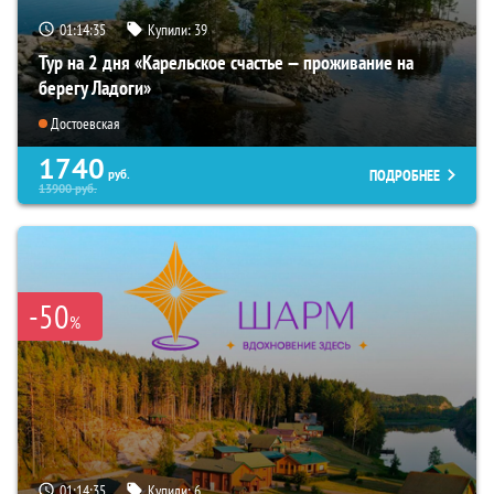
01:14:34
Купили:
39
Тур на 2 дня «Карельское счастье — проживание на
берегу Ладоги»
Достоевская
1740
ПОДРОБНЕЕ
руб.
13900
руб.
-50
%
01:14:34
Купили:
6