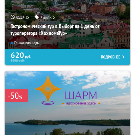
01:14:34
Купили:
5
Гастрономический тур в Выборг на 1 день от
туроператора «ХохломаТур»
Сенная площадь
620
ПОДРОБНЕЕ
руб.
6290
руб.
-50
%