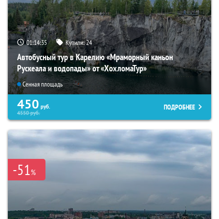
01:14:34
Купили:
24
Автобусный тур в Карелию «Мраморный каньон
Рускеала и водопады» от «ХохломаТур»
Сенная площадь
450
ПОДРОБНЕЕ
руб.
4550
руб.
-51
%