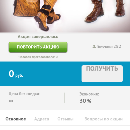
Акция завершилась
282
ПОВТОРИТЬ АКЦИЮ
Получили:
Человек проголосовало: 0
ПОЛУЧИТЬ
0
руб.
Цена без скидки:
Экономия:
∞
30
%
Основное
Адреса
Отзывы
Вопросы по акции