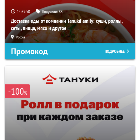
14:59:49
Получили:
88
Доставка еды от компании TanukiFamily: суши, роллы,
сеты, пицца, мясо и другое
Россия
Промокод
ПОДРОБНЕЕ
-100
%