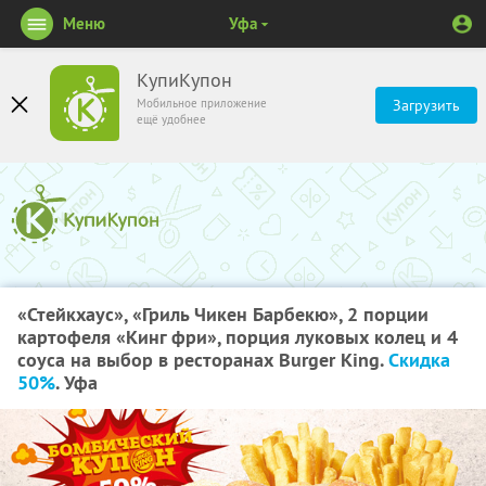
Меню
Уфа
КупиКупон
Мобильное приложение
Загрузить
ещё удобнее
«Стейкхаус»,​ ​«Гриль​ ​Чикен​ ​Барбекю»,​ ​2​ ​порции​ ​
картофеля​ ​«Кинг​ ​фри»,​ ​порция​ ​луковых колец​ ​и​ ​4​ ​
соуса​ ​на​ ​выбор​ ​в​ ​ресторанах​ ​Burger​ ​King.​ ​
Скидка​ ​
50%
. Уфа