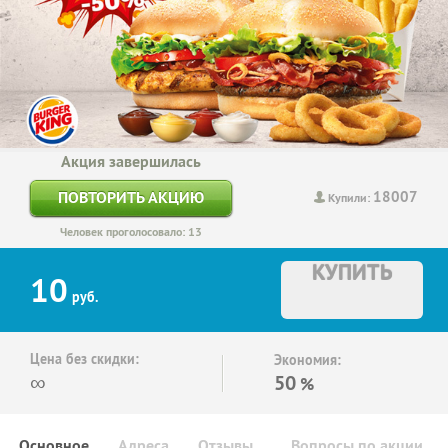
Акция завершилась
18007
ПОВТОРИТЬ АКЦИЮ
Купили:
Человек проголосовало: 13
КУПИТЬ
10
руб.
Цена без скидки:
Экономия:
∞
50
%
Основное
Адреса
Отзывы
Вопросы по акции