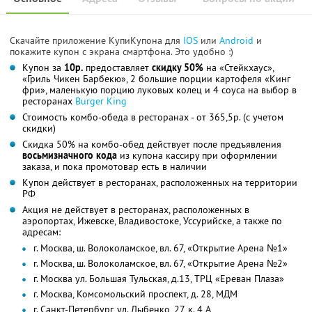
Скачайте приложение КупиКупона для
IOS
или
Android
и
покажите купон с экрана смартфона. Это удобно :)
Купон за
10р.
предоставляет
скидку 50%
на «Стейкхаус»,
«Гриль Чикен Барбекю», 2 большие порции картофеля «Кинг
фри», маленькую порцию луковых колец и 4 соуса на выбор в
ресторанах
Burger King
Стоимость комбо-обеда в ресторанах - от 365,5р. (с учетом
скидки)
Скидка 50% на комбо-обед действует после предъявления
восьмизначного
кода
из купона кассиру при оформлении
заказа, и пока промотовар есть в наличии
Купон действует в ресторанах, расположенных на территории
РФ
Акция не действует в ресторанах, расположенных в
аэропортах, Ижевске, Владивостоке, Уссурийске, а также по
адресам:
г. Москва, ш. Волоколамское, вл. 67, «Открытие Арена №1»
г. Москва, ш. Волоколамское, вл. 67, «Открытие Арена №2»
г. Москва ул. Большая Тульская, д.13, ТРЦ «Ереван Плаза»
г. Москва, Комсомольский проспект, д. 28, МДМ
г. Санкт-Петербург, ул. Дыбенко, 27, к. 4 А