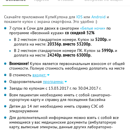
Скачайте приложение КупиКупона для
IOS
или
Android
и
покажите купон с экрана смартфона. Это удобно :)
7 суток в Сочи для двоих в санатории
«Белые ночи»
по
программе «Весенний кураж»
со скидкой 52%
В 2-местном стандартном номере. Купон за
5200р.
и
доплата на месте:
20336р. вместо 53200р.
В 2-местном стандартном номере ПК. Купон за
5990р.
и
доплата на месте:
24240р. вместо 63000р.
Внимание!
Купон является первоначальным взносом от общей
стоимости. Полную стоимость необходимо доплатить на месте
В стоимость
входит:
Оздоровительная
программа:
Заезды по купонам с 13.03.2017 г. по 30.04.2017 г.
Всем пациентам необходимо иметь с собой санаторно-
курортную карту и справку для посещения бассейна
Детям до 14 лет необходимо иметь справку СЭС об
эпидокружении
Для дополнительной информации можно взять с собой все
имеющиеся у вас медицинские документы (амбулаторную
карту, выписные эпикризы, данные других лабораторно-