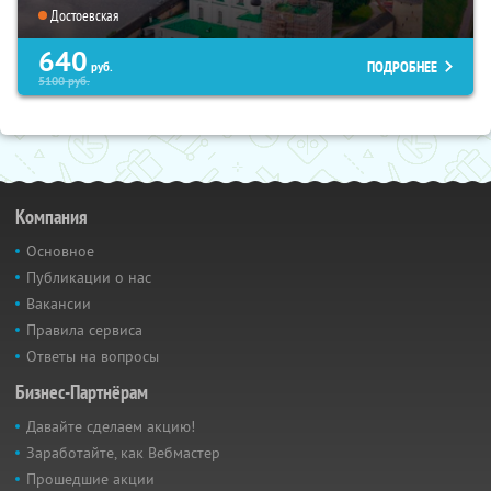
Достоевская
640
ПОДРОБНЕЕ
руб.
5100
руб.
Компания
Основное
Публикации о нас
Вакансии
Правила сервиса
Ответы на вопросы
Бизнес-Партнёрам
Давайте сделаем акцию!
Заработайте, как Вебмастер
Прошедшие акции