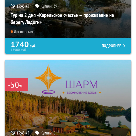
13:45:42
Купили:
39
Тур на 2 дня «Карельское счастье — проживание на
берегу Ладоги»
Достоевская
1740
ПОДРОБНЕЕ
руб.
13900
руб.
-50
%
13:45:42
Купили:
6