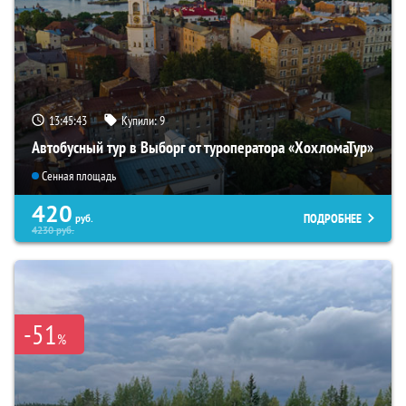
13:45:42
Купили:
9
Автобусный тур в Выборг от туроператора «ХохломаТур»
Сенная площадь
420
ПОДРОБНЕЕ
руб.
4230
руб.
-51
%