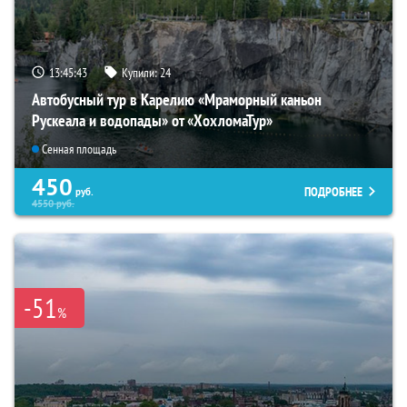
13:45:42
Купили:
24
Автобусный тур в Карелию «Мраморный каньон
Рускеала и водопады» от «ХохломаТур»
Сенная площадь
450
ПОДРОБНЕЕ
руб.
4550
руб.
-51
%