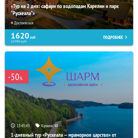
«Тур на 2 дня: сафари по водопадам Карелии и парк
“Рускеала"»
Достоевская
1620
ПОДРОБНЕЕ
руб.
12900
руб.
-50
%
13:45:42
Купили:
48
1-дневный тур «Рускеала — мраморное царство» от