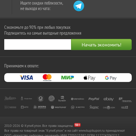
Ищите скидки поблизости,
не выходя из чата:
Сэкономьте до 90% при любых покупках
Подпишитесь на самые выгодные предложения
Принимаем к оплате:
2010-2026 © КупиКупон. Все права защищены.
Все права на товарный знак "КупиКупон" и на сайт www.kupikupon.ru принадлежат
OOO «Агентство цифровых решений» ИНН 7705523387, ОГРН 1127747063212