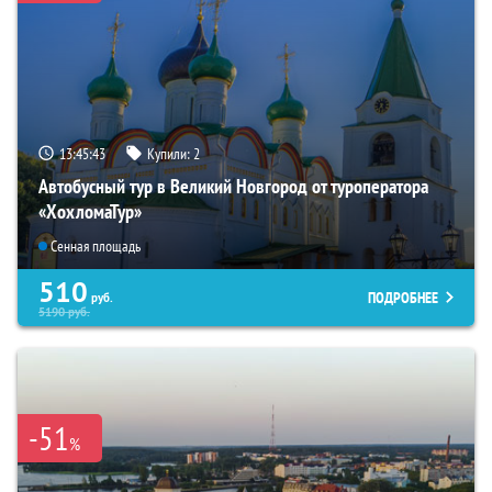
13:45:42
Купили:
2
Автобусный тур в Великий Новгород от туроператора
«ХохломаТур»
Сенная площадь
510
ПОДРОБНЕЕ
руб.
5190
руб.
-51
%