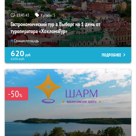
13:45:42
Купили:
5
Гастрономический тур в Выборг на 1 день от
туроператора «ХохломаТур»
Сенная площадь
620
ПОДРОБНЕЕ
руб.
6290
руб.
-50
%