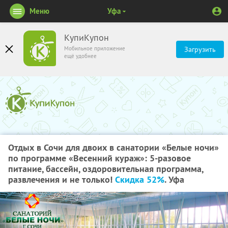
Меню
Уфа
КупиКупон
Мобильное приложение
Загрузить
ещё удобнее
Отдых​ ​в​ ​Сочи​ ​для​ ​двоих​ ​в​ ​санатории​ ​«Белые​ ​ночи»​
​по​ ​программе​ ​​«Весенний​ ​кураж»: 5-разовое
питание, бассейн, оздоровительная программа,
развлечения и не только!​ ​
Скидка 52%
. Уфа