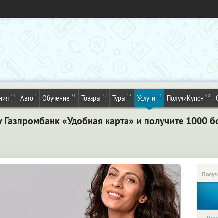
24
1
31
27
13
14
90
ния
Авто
Обучение
Товары
Туры
Услуги
ПолучиКупон
 Газпромбанк «Удобная карта» и получите 1000 б
Получ
Цена