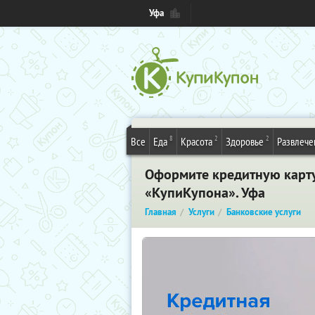
Уфа
8
2
2
Все
Еда
Красота
Здоровье
Развлече
Оформите кредитную карту
«КупиКупона». Уфа
Главная
Услуги
Банковские услуги