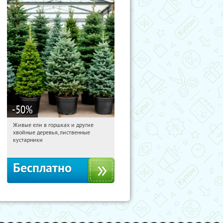
-50
%
Живые ели в горшках и другие
11:32:10
Получили:
53
хвойные деревья, лиственные
Московская обл., г. Химки,
кустарники
территориальное управление
Кутузовское
Бесплатно