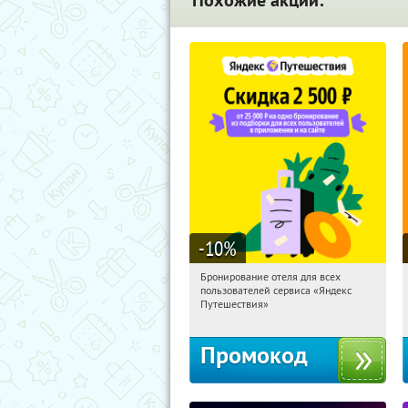
Похожие акции:
-10
%
Бронирование отеля для всех
11:32:10
Получи первым!
пользователей сервиса «Яндекс
Россия
Путешествия»
Промокод