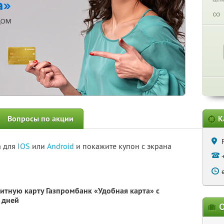
∞
Вопросы по акции
К
а для
IOS
или
Android
и покажите купон с экрана
итную карту Газпромбанк «Удобная карта» с
 дней
О