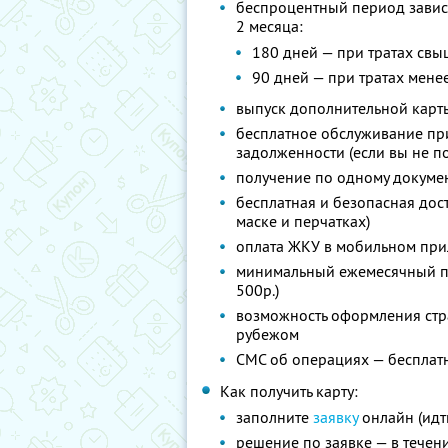
беспроцентный период зависит
2 месяца:
180 дней — при тратах свы
90 дней — при тратах мене
выпуск дополнительной карты
бесплатное обслуживание при
задолженности (если вы не по
получение по одному докумен
бесплатная и безопасная дос
маске и перчатках)
оплата ЖКУ в мобильном при
минимальный ежемесячный п
500р.)
возможность оформления стра
рубежом
СМС об операциях — бесплат
Как получить карту:
заполните
заявку
онлайн (идт
решение по заявке — в течен