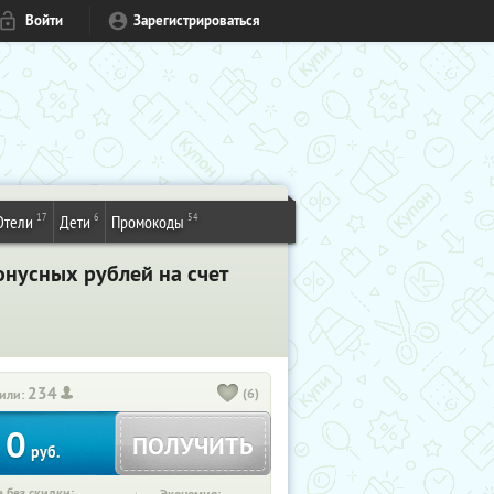
Войти
Зарегистрироваться
17
6
54
Отели
Дети
Промокоды
онусных рублей на счет
234
(6)
или:
0
ПОЛУЧИТЬ
руб.
 без скидки: