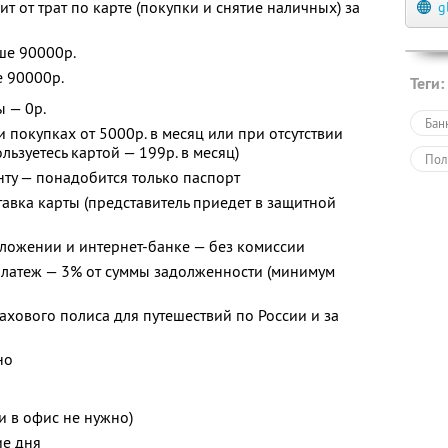
 от трат по карте (покупки и снятие наличных) за
g
ше 90000р.
е 90000р.
Теги:
 — 0р.
Бан
 покупках от 5000р. в месяц или при отсутствии
льзуетесь картой — 199р. в месяц)
Пол
ту — понадобится только паспорт
тавка карты (представитель приедет в защитной
ложении и интернет-банке — без комиссии
латеж — 3% от суммы задолженности (минимум
хового полиса для путешествий по России и за
но
и в офис не нужно)
ие дня