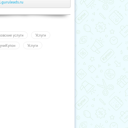
l.guruleads.ru
ковские услуги
Услуги
учиКупон
Услуги