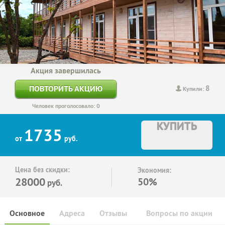
Акция завершилась
8
ПОВТОРИТЬ АКЦИЮ
Купили:
Человек проголосовало: 0
КУПИТЬ
1735
от
руб.
Цена без скидки:
Экономия:
28000
50%
руб.
Основное
Адреса
Отзывы
Вопросы по акции