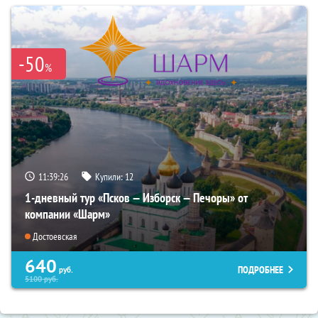
-50
%
11:39:25
Купили:
12
1-дневный тур «Псков — Изборск — Печоры» от
компании «Шарм»
Достоевская
640
ПОДРОБНЕЕ
руб.
5100
руб.