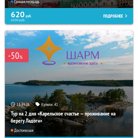
Сенная площадь
620
ПОДРОБНЕЕ
руб.
6290
руб.
-50
%
11:39:25
Купили:
41
Тур на 2 дня «Карельское счастье — проживание на
берегу Ладоги»
Достоевская