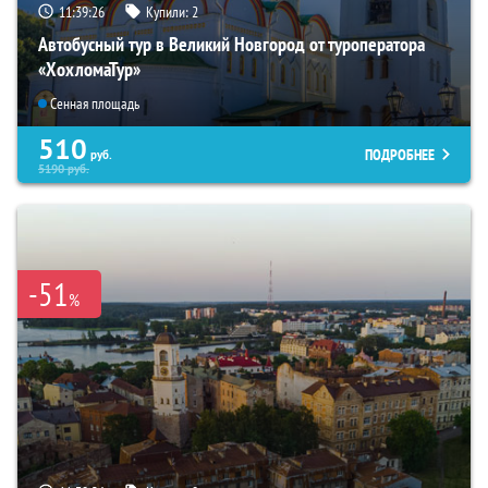
11:39:25
Купили:
2
Автобусный тур в Великий Новгород от туроператора
«ХохломаТур»
Сенная площадь
510
ПОДРОБНЕЕ
руб.
5190
руб.
-51
%