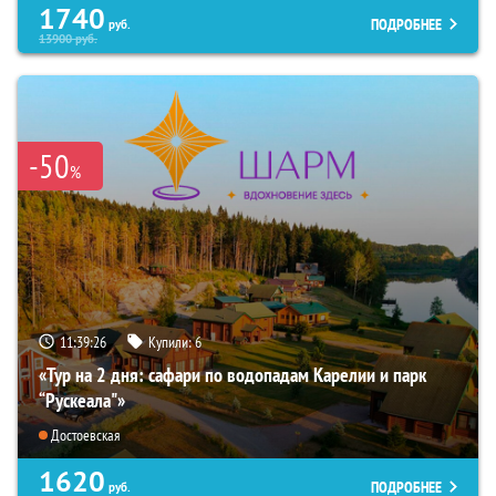
1740
ПОДРОБНЕЕ
руб.
13900
руб.
-50
%
11:39:25
Купили:
6
«Тур на 2 дня: сафари по водопадам Карелии и парк
“Рускеала"»
Достоевская
1620
ПОДРОБНЕЕ
руб.