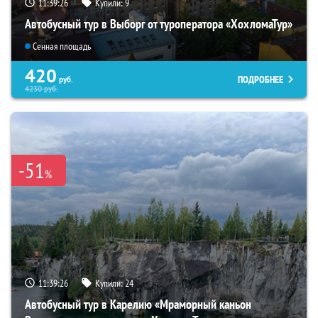
11:39:25
Купили:
9
Автобусный тур в Выборг от туроператора «ХохломаТур»
Сенная площадь
420
ПОДРОБНЕЕ
руб.
4230
руб.
-51
%
11:39:25
Купили:
24
Автобусный тур в Карелию «Мраморный каньон