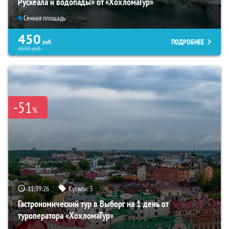
Рускеала и водопады» от «ХохломаТур»
Сенная площадь
450
ПОДРОБНЕЕ
руб.
4550
руб.
-51
%
11:39:25
Купили:
5
Гастрономический тур в Выборг на 1 день от
туроператора «ХохломаТур»