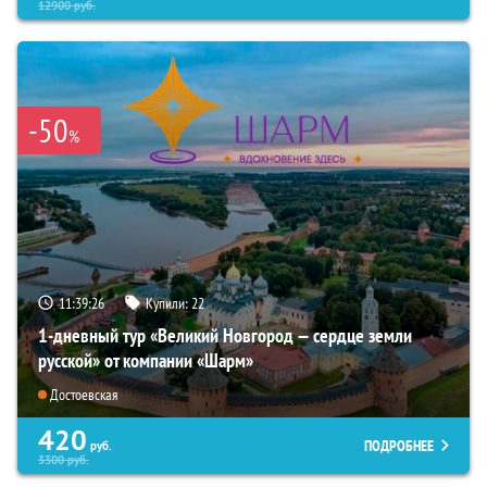
12900
руб.
-50
%
11:39:25
Купили:
22
1-дневный тур «Великий Новгород — сердце земли
русской» от компании «Шарм»
Достоевская
420
ПОДРОБНЕЕ
руб.
3300
руб.