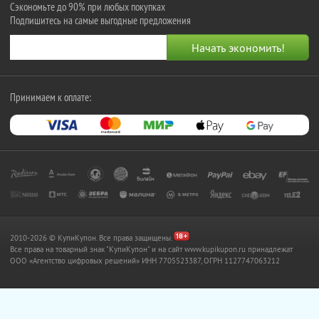
Сэкономьте до 90% при любых покупках
Подпишитесь на самые выгодные предложения
Принимаем к оплате:
2010-2026 © КупиКупон. Все права защищены.
Все права на товарный знак "КупиКупон" и на сайт www.kupikupon.ru принадлежат
OOO «Агентство цифровых решений» ИНН 7705523387, ОГРН 1127747063212