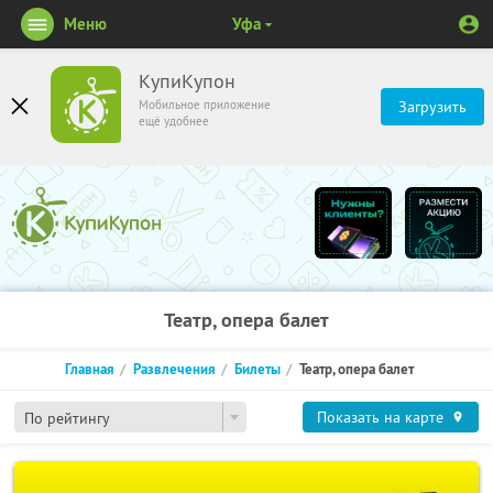
Меню
Уфа
КупиКупон
Мобильное приложение
Загрузить
ещё удобнее
Театр, опера балет
Главная
Развлечения
Билеты
Театр, опера балет
Показать на карте
По рейтингу