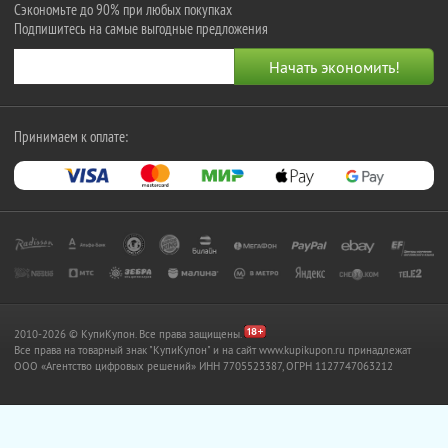
Сэкономьте до 90% при любых покупках
Подпишитесь на самые выгодные предложения
Принимаем к оплате:
2010-2026 © КупиКупон. Все права защищены.
Все права на товарный знак "КупиКупон" и на сайт www.kupikupon.ru принадлежат
OOO «Агентство цифровых решений» ИНН 7705523387, ОГРН 1127747063212