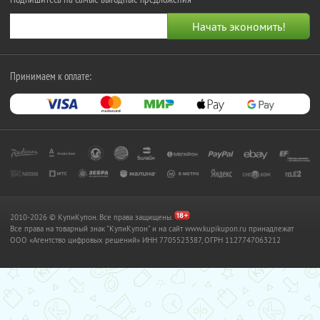
Принимаем к оплате:
2010-2026 © КупиКупон. Все права защищены.
Все права на товарный знак "КупиКупон" и на сайт www.kupikupon.ru принадлежат
OOO «Агентство цифровых решений» ИНН 7705523387, ОГРН 1127747063212