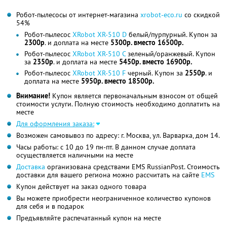
Робот-пылесосы от интернет-магазина
xrobot-eco.ru
со скидкой
54%
Робот-пылесос
XRobot XR-510 D
белый/пурпурный. Купон за
2300р
. и доплата на месте
5300р. вместо 16500р.
Робот-пылесос
XRobot XR-510 C
зеленый/оранжевый. Купон
за
2350р
. и доплата на месте
5450р. вместо 16900р.
Робот-пылесос
XRobot XR-510 F
черный. Купон за
2550р
. и
доплата на месте
5950р. вместо 18500р.
Внимание!
Купон является первоначальным взносом от общей
стоимости услуги. Полную стоимость необходимо доплатить на
месте
Для оформления заказа:
Возможен самовывоз по адресу: г. Москва, ул. Варварка, дом 14.
Часы работы: с 10 до 19 пн-пт. В данном случае доплата
осуществляется наличными на месте
Доставка
организована средствами EMS RussianPost. Стоимость
доставки для вашего региона можно рассчитать на сайте
EMS
Купон действует на заказ одного товара
Вы можете приобрести неограниченное количество купонов
для себя и в подарок
Предъявляйте распечатанный купон на месте