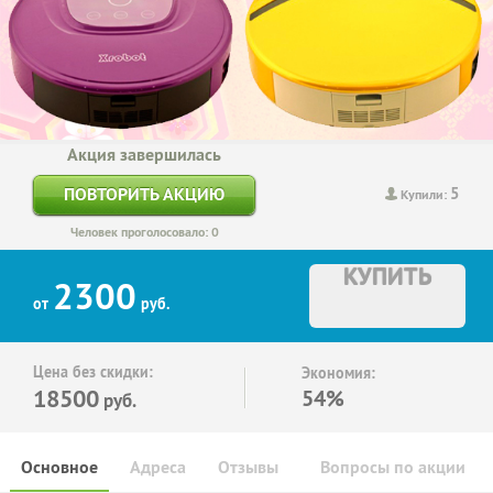
Акция завершилась
5
ПОВТОРИТЬ АКЦИЮ
Купили:
Человек проголосовало: 0
КУПИТЬ
2300
от
руб.
Цена без скидки:
Экономия:
18500
54%
руб.
Основное
Адреса
Отзывы
Вопросы по акции