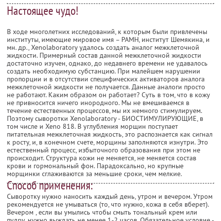
Настоящее чудо!
В ходе многолетних исследований, к которым были привлечены
институты, имеющие мировое имя – РАМН, институт Шемякина, и
мн. др., Xenolaboratory удалось создать аналог межклеточной
жидкости. Примерный состав данной межклеточной жидкости
достаточно изучен, однако, до недавнего времени не удавалось
создать необходимую субстанцию. При малейшем нарушении
пропорции и в отсутствии специфических активаторов аналога
межклеточной жидкости не получается. Данные аналоги просто
не работают. Каким образом он работает? Суть в том, что в кожу
не привносится ничего инородного. Мы не вмешиваемся в
течение естественных процессов, мы их немного стимулируем.
Поэтому сыворотки Xenolaboratory - БИОСТИМУЛИРУЮЩИЕ, в
том числе и Xeno 818. В углубления морщин поступает
питательная межклеточная жидкость, это распознается как сигнал
к росту, и, в конечном счете, морщины заполняются изнутри. Это
естественный процесс, избыточного образования при этом не
происходит. Структура кожи не меняется, не меняется состав
крови и гормональный фон. Парадоксально, но крупные
морщинки сглаживаются за меньшие сроки, чем мелкие.
Способ применения:
Cыворотку нужно наносить каждый день, утром и вечером. Утром
рекомендуется не умываться (то, что нужно, кожа в себя вберет).
Вечером , если вы умылись чтобы смыть тональный крем или
пудру, нужно выждать не менее 1-2 часов. Обязательное условие -