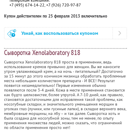
телефонам компании:
+7 (495) 674-14-22, +7 (926) 720-97-87
Купон действителен по 25 февраля 2013 включительно
Узнай, как воспользоваться купоном
Сыворотка Xenolaboratory 818
Сыворотка Xenolaboratory 818 проста в применении, ведь
использование кремов привычно для женщин. Вы же наносите
утром увлажняющий крем, а на ночь - питательный? Достаточно
за 15 минут до этого кончиком мизинца обработать проблемные
места небольшим количеством препарата - И ВСЕ! Результат
появится незамедлительно! Первые изменения обычно
появляются после 3-4 дней. Кожа в месте применения становится
как будто шелковистее, более упругой. А 7-10 дней, как правило,
становятся достаточными для исправления такой проблемы, как
носогубные складки, и значительного уменьшения морщин в
уголках глаз (лучики, или гусиные лапки), в складке верхнего века,
межбровные морщины, на лбу – и так далее. Сыворотка хоть и
была создана для носогубной зоны, тем не менее, по опыту
применения множества людей, можно сказать, что ограничений
по области применения просто нет!