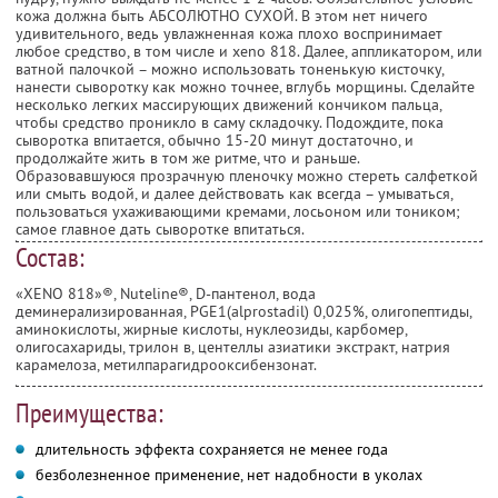
кожа должна быть АБСОЛЮТНО СУХОЙ. В этом нет ничего
удивительного, ведь увлажненная кожа плохо воспринимает
любое средство, в том числе и xeno 818. Далее, аппликатором, или
ватной палочкой – можно использовать тоненькую кисточку,
нанести сыворотку как можно точнее, вглубь морщины. Сделайте
несколько легких массирующих движений кончиком пальца,
чтобы средство проникло в саму складочку. Подождите, пока
сыворотка впитается, обычно 15-20 минут достаточно, и
продолжайте жить в том же ритме, что и раньше.
Образовавшуюся прозрачную пленочку можно стереть салфеткой
или смыть водой, и далее действовать как всегда – умываться,
пользоваться ухаживающими кремами, лосьоном или тоником;
самое главное дать сыворотке впитаться.
Состав:
«XENO 818»®, Nuteline®, D-пантенол, вода
деминерализированная, PGE1(alprostadil) 0,025%, олигопептиды,
аминокислоты, жирные кислоты, нуклеозиды, карбомер,
олигосахариды, трилон в, центеллы азиатики экстракт, натрия
карамелоза, метилпарагидрооксибензонат.
Преимущества:
длительность эффекта сохраняется не менее года
безболезненное применение, нет надобности в уколах