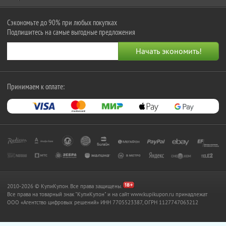
Сэкономьте до 90% при любых покупках
Подпишитесь на самые выгодные предложения
Принимаем к оплате:
2010-2026 © КупиКупон. Все права защищены.
Все права на товарный знак "КупиКупон" и на сайт www.kupikupon.ru принадлежат
OOO «Агентство цифровых решений» ИНН 7705523387, ОГРН 1127747063212