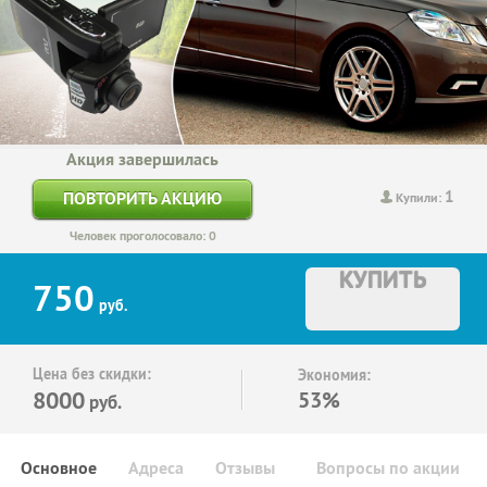
Акция завершилась
1
ПОВТОРИТЬ АКЦИЮ
Купили:
Человек проголосовало: 0
КУПИТЬ
750
руб.
Цена без скидки:
Экономия:
8000
53%
руб.
Основное
Адреса
Отзывы
Вопросы по акции