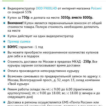
Видеорегистратор
DOD F900LHD
от интернет-магазина
Polceni
со скидкой 53%
Купон за
750р
. и доплата на месте:
3050р. вместо 8000р.
Внимание!
Купон является первоначальным взносом от общей
стоимости товара. Полную стоимость необходимо доплатить
на месте
Купон действует на один видеорегистратор
Пример съемки
БОНУС:
гарантия - 1 год
Вы можете приобрести неограниченное количество купонов
для себя и в подарок
Стоимость доставки по Москве в пределах МКАД -
250р
. Все
курьеры заранее согласовывают время доставки
Оплата производится непосредственно курьеру
Возможен самовывоз по предварительной записи по адресу: г.
Москва, Волгоградский просп., д. 32, корп. 13, склад компании
«Твой курьер»
Режим работы склада: пн.-чт.: с 9.00 до 6.00 (практически
круглосуточно); пт.: с 9.00 до 18.00; вс.: с 18.00 (с вечера и до
следующего дня)
Доставка в регионы осуществляется EMS «Почта России» или
транспортной компанией. Стоимость доставки в ваш регион вы