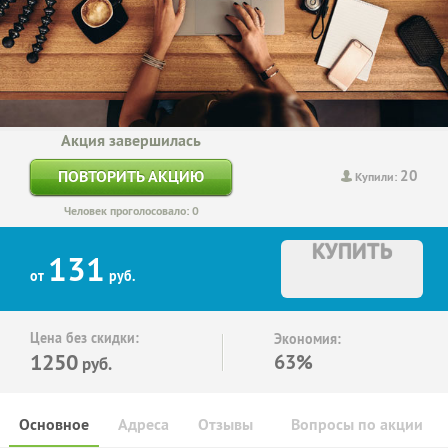
Акция завершилась
20
ПОВТОРИТЬ АКЦИЮ
Купили:
Человек проголосовало: 0
КУПИТЬ
131
от
руб.
Цена без скидки:
Экономия:
1250
63%
руб.
Основное
Адреса
Отзывы
Вопросы по акции