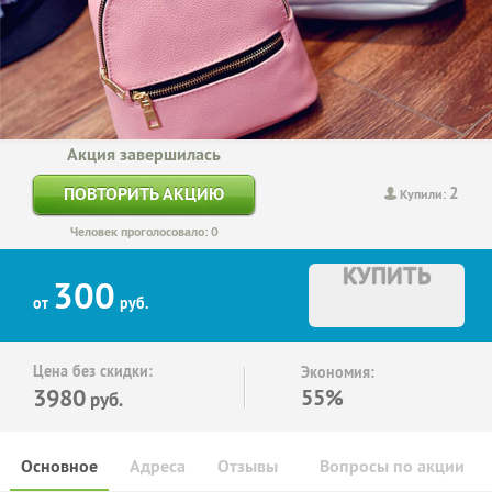
Акция завершилась
2
ПОВТОРИТЬ АКЦИЮ
Купили:
Человек проголосовало: 0
КУПИТЬ
300
от
руб.
Цена без скидки:
Экономия:
3980
55%
руб.
Основное
Адреса
Отзывы
Вопросы по акции