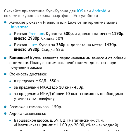
Скачайте приложение КупиКупона для
IOS
или
Android
и
покажите купон с экрана смартфона. Это удобно :)
Женские рюкзаки Premium или Luxe от интернет-магазина
Univermag
Рюкзак
Premium
. Купон за
300р.
и доплата на месте:
1190р.
вместо 2980р.
Скидка 50%
Рюкзак
Luxe
. Купон за
360р.
и доплата на месте:
1430р.
вместо 3980р.
Скидка 55%
Внимание!
Купон является первоначальным взносом от общей
стоимости. Полную стоимость необходимо доплатить при
получении заказа
Стоимость доставки:
в пределах МКАД - 350р.
за пределами МКАД (до 10 км) - 450р.
за пределами МКАД (более 10 км) - стоимость необходимо
уточнять по телефону
Возможен самовывоз - 150р.
Адреса самовывоза:
Варшавское шоссе, д. 39, БЦ «Нагатинский», ст. м.
«Нагатинская» (пн-пт с 11.00 до 20.00, сб-вс - выходной)