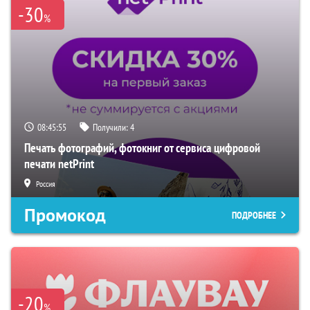
-30
%
08:45:54
Получили:
4
Печать фотографий, фотокниг от сервиса цифровой
печати netPrint
Россия
Промокод
ПОДРОБНЕЕ
-20
%