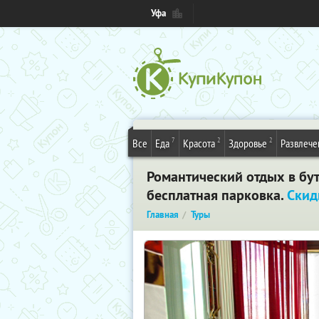
Уфа
7
2
2
Все
Еда
Красота
Здоровье
Развлече
Романтический отдых в бути
бесплатная парковка.
Скид
Главная
Туры