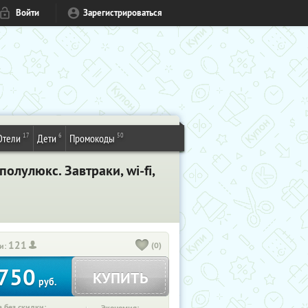
Войти
Зарегистрироваться
17
6
50
Отели
Дети
Промокоды
олулюкс. Завтраки, wi-fi,
121
(0)
и:
750
КУПИТЬ
руб.
 без скидки: