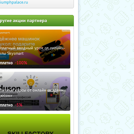
riumphpalace.ru
ругие акции партнера
сплатный вводный урок от онлайн-
олы Skysmart
сплатно
-100%
зличные курсы от онлайн-академии
дюсон»
сплатно
-5%