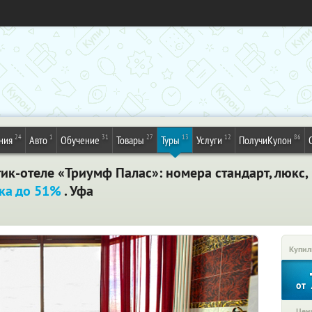
24
1
31
27
13
12
86
ния
Авто
Обучение
Товары
Туры
Услуги
ПолучиКупон
к-отеле «Триумф Палас»: номера стандарт, люкс, п
ка до 51%
. Уфа
Купил
от
Цена