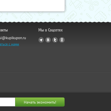
такты
Мы в Соцсетях
si@kupikupon.ru
аться с нами