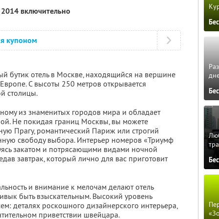
Кур
я 2014 включительно
Бе
ся купоном
Ра
ый бутик отель в Москве, находящийся на вершине
дне
Европе. С высоты 250 метров открывается
Бе
й столицы.
ному из знаменитых городов мира и обладает
ой. Не покидая границ Москвы, вы можете
тную Прагу, романтический Париж или строгий
Люб
нную свободу выбора. Интерьер номеров «Триумф
тра
уясь закатом и потрясающими видами ночной
ведав завтрак, который лично для вас приготовит
Бе
альность и внимание к мелочам делают отель
ривык быть взыскательным. Высокий уровень
Пер
сем: деталях роскошного дизайнерского интерьера,
«З
тительном приветствии швейцара.