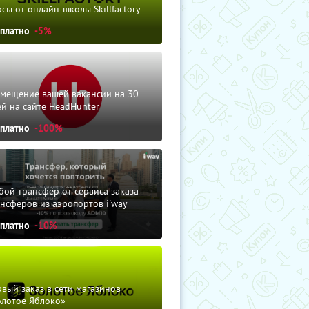
сы от онлайн-школы Skillfactory
сплатно
-5%
змещение вашей вакансии на 30
й на сайте HeadHunter
сплатно
-100%
ой трансфер от сервиса заказа
нсферов из аэропортов i'way
сплатно
-10%
вый заказ в сети магазинов
олотое Яблоко»