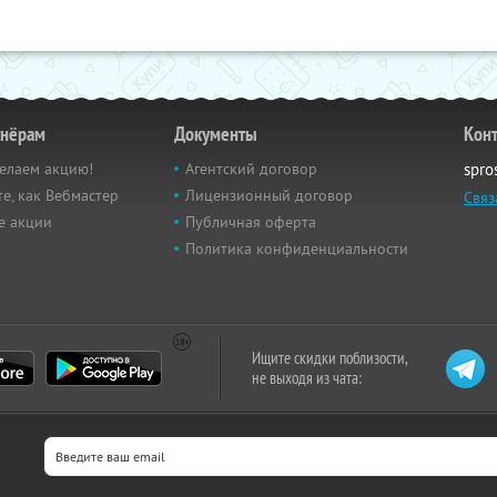
тнёрам
Документы
Кон
елаем акцию!
Агентский договор
spro
е, как Вебмастер
Лицензионный договор
Связ
е акции
Публичная оферта
Политика конфиденциальности
Ищите скидки поблизости,
не выходя из чата: