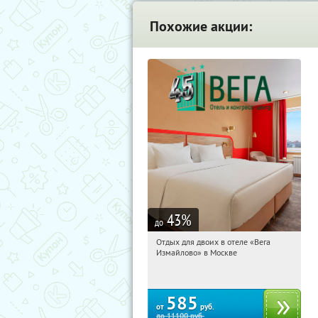
Похожие акции:
43
%
до
Отдых для двоих в отеле «Вега
11:18:58
Купили:
44
Измайлово» в Москве
Партизанская
585
от
руб.
до
11100
руб.