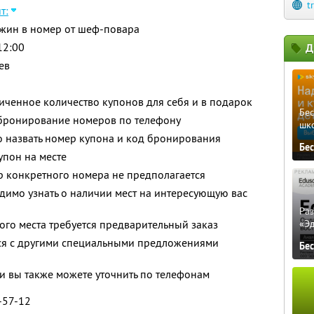
t
т:
ужин в номер от шеф-повара
12:00
Д
ев
ченное количество купонов для себя и в подарок
Бе
бронирование номеров по телефону
шк
назвать номер купона и код бронирования
Бе
упон на месте
р конкретного номера не предполагается
имо узнать о наличии мест на интересующую вас
Ра
го места требуется предварительный заказ
«Э
тся с другими специальными предложениями
Бе
 вы также можете уточнить по телефонам
9-57-12