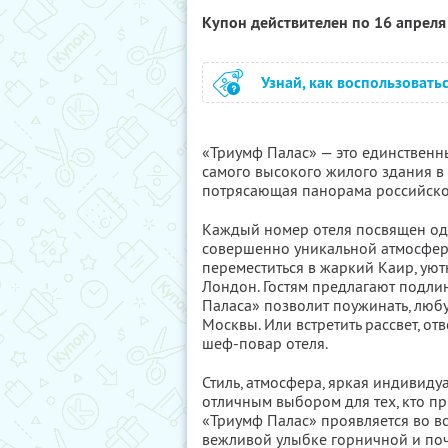
Купон действителен по 16 апрел
Узнай, как воспользовать
«Триумф Палас» — это единственн
самого высокого жилого здания в 
потрясающая панорама российско
Каждый номер отеля посвящен од
совершенно уникальной атмосфер
переместиться в жаркий Каир, ую
Лондон. Гостям предлагают подли
Паласа» позволит поужинать, люб
Москвы. Или встретить рассвет, от
шеф-повар отеля.
Стиль, атмосфера, яркая индивиду
отличным выбором для тех, кто п
«Триумф Палас» проявляется во в
вежливой улыбке горничной и поч