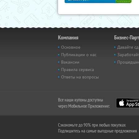
Компания
Бизнес-Пар
Основное
Давайте сд
Публикации о нас
Заработайт
Вакансии
Прошедши
Правила сервиса
Ответы на вопросы
Все наши купоны доступны
через Мобильное Приложение:
Сэкономьте до 90% при любых покупках
Подпишитесь на самые выгодные предложения