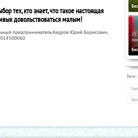
Бе
бор тех, кто знает, что такое настоящая
ривык довольствоваться малым!
альный предприниматель Кедров Юрий Борисович,
25 
2014500060
по
Бе
Теги:
Гор
Заг