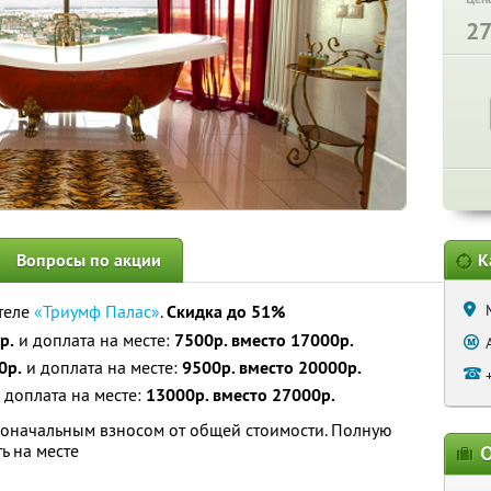
2
Вопросы по акции
К
теле
«Триумф Палас»
.
Скидка до 51%
р.
и доплата на месте:
7500р. вместо 17000р.
0р.
и доплата на месте:
9500р. вместо 20000р.
 доплата на месте:
13000р. вместо 27000р.
воначальным взносом от общей стоимости. Полную
ь на месте
О