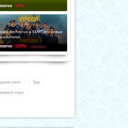
сплатно
-20%
дней бесплатно в START для новых
льзователей
сплатно
-100%
одские отели
Туры
ородный отдых