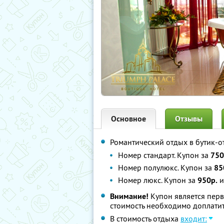
Основное
Отзывы
Романтический отдых в бутик-о
Номер стандарт. Купон за
750
Номер полулюкс. Купон за
85
Номер люкс. Купон за
950р.
и
Внимание!
Купон является пер
стоимость необходимо доплатит
В стоимость отдыха
входит: