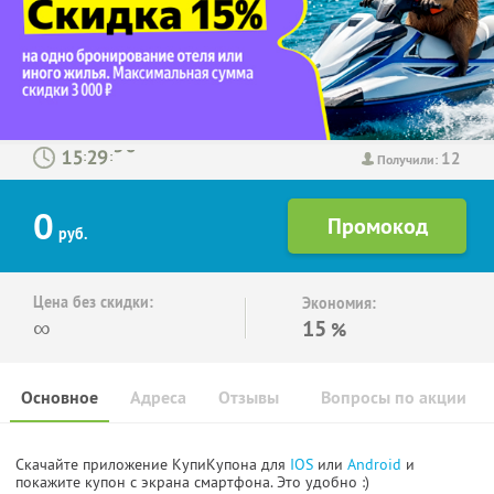
12
:
:
Получили:
0
руб.
Цена без скидки:
Экономия:
∞
15
%
Основное
Адреса
Отзывы
Вопросы по акции
Скачайте приложение КупиКупона для
IOS
или
Android
и
покажите купон с экрана смартфона. Это удобно :)